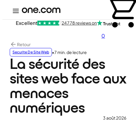
Excellent
24 778 reviews on
0
Retour
•
7 min. de lecture
Securite De Site Web
La sécurité des
sites web face aux
menaces
numériques
3 août 2026