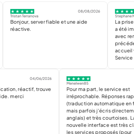
08/08/2026
stan Terranova
Stephane Nicolas
njour, server fiable et une aide
La prise en c
active.
a été immédiat
avec rembours
précédemment 
accueil via le 
Service au top
04/06/2026
02/06/
Menelwen85
réactif, trouve
Pour ma part, le service est
erci
irréprochable. Réponses rapides
(traduction automatique en françai
mais parfois j'écris directement en
anglais) et très courtoises. La
nouvelle interface est très claire et
les services proposés (pour