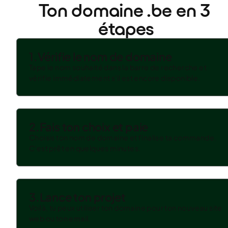
Ton domaine .be en 3 
étapes
1.
Vérifie le nom de domaine
Tape le nom souhaité dans la barre de recherche et
vérifie immédiatement s'il est encore disponible.
2.
Fais ton choix et paie
Choisis ton nom de domaine et finalise ta commande.
C'est prêt en quelques minutes.
3.
Lance ton projet
Voilà, tu peux utiliser ton domaine pour ton nouveau site
web ou ton email.