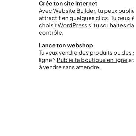
Crée ton site Internet
Avec
Website Builder
, tu peux publie
attractif en quelques clics. Tu peux
choisir
WordPress
si tu souhaites d
contrôle.
Lance ton webshop
Tu veux vendre des produits ou des s
ligne ?
Publie ta boutique en ligne
et
à vendre sans attendre.