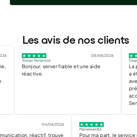
Les avis de nos clients
08/08/2026
Tristan Terranova
Stephane Nic
Bonjour, server fiable et une aide
La prise
réactive.
a été imm
avec rem
précédem
accueil vi
Service a
04/06/2026
0
Menelwen85
on, réactif, trouve
Pour ma part, le service est