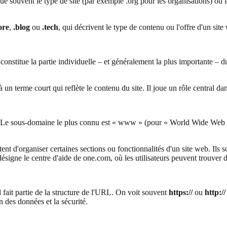
e souvent le type de site (par exemple .org pour les organisations) ou l
ore
,
.blog
ou
.tech
, qui décrivent le type de contenu ou l'offre d'un site
stitue la partie individuelle – et généralement la plus importante – du
 terme court qui reflète le contenu du site. Il joue un rôle central da
. Le sous-domaine le plus connu est « www » (pour « World Wide Web »),
ent d'organiser certaines sections ou fonctionnalités d'un site web. Ils s
gne le centre d'aide de one.com, où les utilisateurs peuvent trouver de 
 fait partie de la structure de l'URL. On voit souvent
https://
ou
http://
on des données et la sécurité.