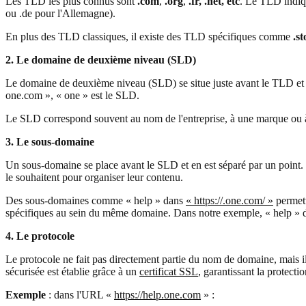
Les TLD les plus connus sont
.com
,
.org
,
.fr, .net, etc
. Le TLD indiqu
ou .de pour l'Allemagne).
En plus des TLD classiques, il existe des TLD spécifiques comme
.st
2. Le domaine de deuxième niveau (SLD)
Le domaine de deuxième niveau (SLD) se situe juste avant le TLD et con
one.com », « one » est le SLD.
Le SLD correspond souvent au nom de l'entreprise, à une marque ou à un
3. Le sous-domaine
Un sous-domaine se place avant le SLD et en est séparé par un point
le souhaitent pour organiser leur contenu.
Des sous-domaines comme « help » dans
« https://.one.com/ »
permett
spécifiques au sein du même domaine. Dans notre exemple, « help » dési
4. Le protocole
Le protocole ne fait pas directement partie du nom de domaine, mais il
sécurisée est établie grâce à un
certificat SSL
, garantissant la protecti
Exemple
: dans l'URL «
https://help.one.com
» :