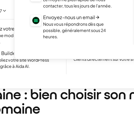
NOUVEAU
Mettez en valeur vos meilleurs 
contacter, tous les jours de l'année.
portfolio élégant
/7
 propre site web en
Envoyez-nous un email
c l'IA.
Boutique en ligne
Nous vous répondrons dès que
 votre site
NOUVEAU
Lancez votre boutique et com
possible, généralement sous 24
vos produits en ligne
une modernisation rapide
heures.
Excellent
24 791 reviews on
.
Site web avec réservation
 Builder pour WP
Simplifiez la prise de rendez-v
clients directement sur votre si
liez votre site WordPress
râce à Aida AI.
n. de lecture
ils pour l'achat d'un
ne : bien choisir son
omaine