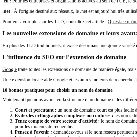
.eu
: Pour les entreprises et organisations actives au sein de l'UE, le
.net
: À l'origine destiné aux réseaux, le .net est aujourd'hui très util
Pour en savoir plus sur les TLD, consultez cet article :
Qu'est-ce qu'u
Les nouvelles extensions de domaine et leurs avant
En plus des TLD traditionnels, il existe désormais une grande variét
L'influence du SEO sur l'extension de domaine
Google
traite toutes les extensions de domaine de manière égale, mai
Une extension locale aide Google et les autres moteurs de recherche à a
10 bonnes pratiques pour choisir un nom de domaine
Maintenant que nous avons vu la structure d'un domaine et les différen
Court et percutant :
un nom de domaine court est plus facile à 
Évitez les orthographes complexes ou confuses :
les noms diff
Tenez compte de votre secteur d'activité :
le nom de domaine d
pour les moteurs de recherche.
Pensez à l'avenir :
demandez-vous si le nom restera pertinent si v