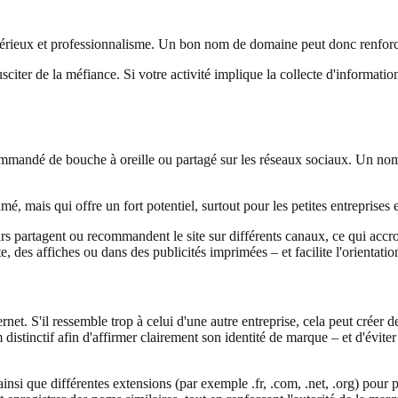
sérieux et professionnalisme. Un bon nom de domaine peut donc renforce
ter de la méfiance. Si votre activité implique la collecte d'informations
andé de bouche à oreille ou partagé sur les réseaux sociaux. Un nom tr
, mais qui offre un fort potentiel, surtout pour les petites entreprises et
 partagent ou recommandent le site sur différents canaux, ce qui accro
, des affiches ou dans des publicités imprimées – et facilite l'orientati
t. S'il ressemble trop à celui d'une autre entreprise, cela peut créer d
 distinctif afin d'affirmer clairement son identité de marque – et d'évite
insi que différentes extensions (par exemple .fr, .com, .net, .org) pour 