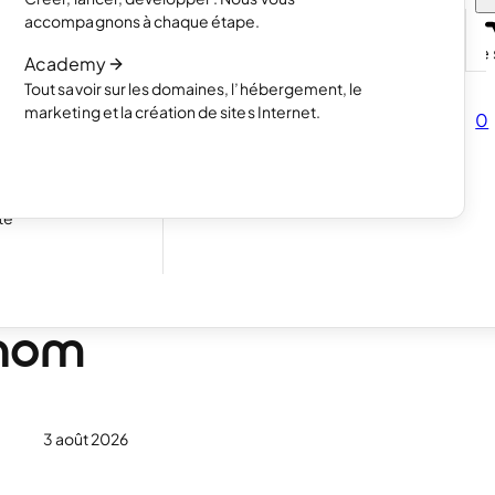
projets avec un
Lire l’article
accompagnons à chaque étape.
Comment fonctionne la création de s
Academy
Lire l’article
Tout savoir sur les domaines, l’hébergement, le
mencez à vendre
marketing et la création de sites Internet.
0
s
ous pour vos
te
 nom
3 août 2026