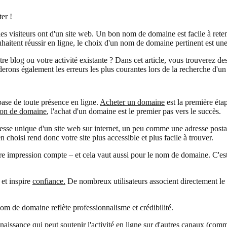
er !
 visiteurs ont d'un site web. Un bon nom de domaine est facile à reteni
haitent réussir en ligne, le choix d'un nom de domaine pertinent est une
 blog ou votre activité existante ? Dans cet article, vous trouverez des
rons également les erreurs les plus courantes lors de la recherche d'un
ase de toute présence en ligne.
Acheter un domaine
est la première ét
ion de domaine
, l'achat d'un domaine est le premier pas vers le succès.
se unique d'un site web sur internet, un peu comme une adresse postale.
choisi rend donc votre site plus accessible et plus facile à trouver.
e impression compte – et cela vaut aussi pour le nom de domaine. C'est 
et inspire
confiance.
De nombreux utilisateurs associent directement le
nom de domaine reflète professionnalisme et crédibilité.
issance qui peut soutenir l'activité en ligne sur d'autres canaux (comm