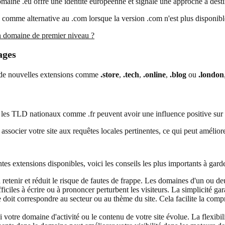
 domaine .eu offre une identité européenne et signale une approche à dest
isé comme alternative au .com lorsque la version .com n'est plus disponibl
n domaine de premier niveau ?
ages
é de nouvelles extensions comme
.store
,
.tech
,
.online
,
.blog
ou
.london
s les TLD nationaux comme .fr peuvent avoir une influence positive sur 
ssocier votre site aux requêtes locales pertinentes, ce qui peut amélior
tes extensions disponibles, voici les conseils les plus importants à gard
retenir et réduit le risque de fautes de frappe. Les domaines d'un ou d
iciles à écrire ou à prononcer perturbent les visiteurs. La simplicité gar
oit correspondre au secteur ou au thème du site. Cela facilite la compr
otre domaine d'activité ou le contenu de votre site évolue. La flexibilité