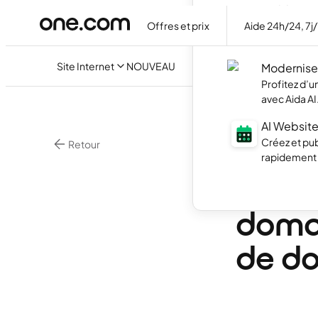
Builder
Offres et prix
Aide 24h/24, 7j
Créez votre
discutant ave
Site Internet
NOUVEAU
Modernisez
Profitez d’
avec Aida AI
AI Website
Créez et pub
Retour
rapidement g
•
14 mi
Domaines
Conse
domai
de d