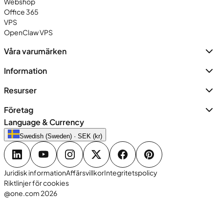
Webshop
Office 365
VPS
OpenClaw VPS
Våra varumärken
Information
Resurser
Företag
Language & Currency
Swedish (Sweden) · SEK (kr)
Juridisk information
Affärsvillkor
Integritetspolicy
Riktlinjer för cookies
@one.com 2026