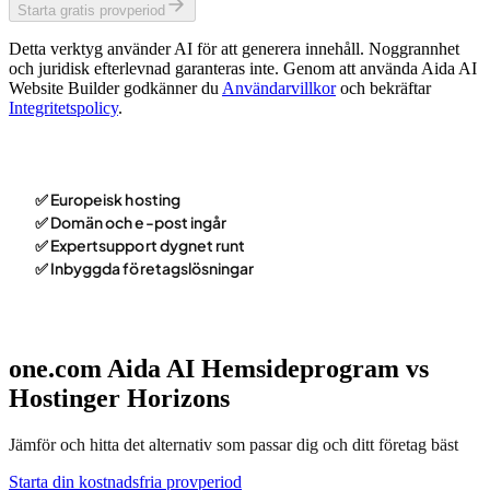
Starta gratis provperiod
Detta verktyg använder AI för att generera innehåll. Noggrannhet
och juridisk efterlevnad garanteras inte. Genom att använda Aida AI
Website Builder godkänner du
Användarvillkor
och bekräftar
Integritetspolicy
.
✅ Europeisk hosting
✅ Domän och e-post ingår
✅ Expertsupport dygnet runt
✅ Inbyggda företagslösningar
one.com Aida AI Hemsideprogram vs
Hostinger Horizons
Jämför och hitta det alternativ som passar dig och ditt företag bäst
Starta din kostnadsfria provperiod