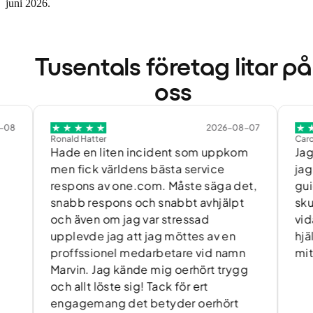
juni 2026.
Tusentals företag litar på
oss
2026-08-07
Ronald Hatter
Caroline Silfv
Hade en liten incident som uppkom
Jag ville 
men fick världens bästa service
jag fick 
respons av one.com. Måste säga det,
guidning 
snabb respons och snabbt avhjälpt
skulle gå 
och även om jag var stressad
vidarekop
upplevde jag att jag möttes av en
hjälpte m
proffssionel medarbetare vid namn
mitt ären
Marvin. Jag kände mig oerhört trygg
och allt löste sig! Tack för ert
engagemang det betyder oerhört