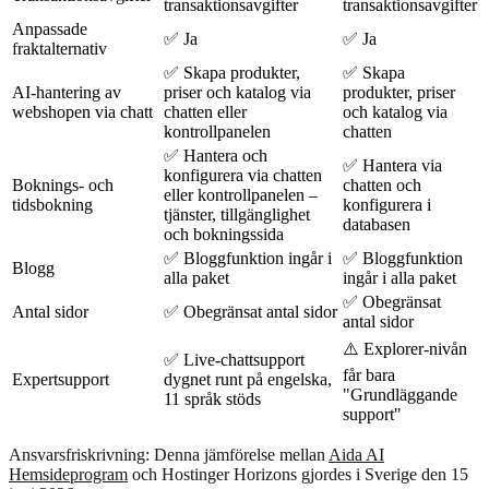
transaktionsavgifter
transaktionsavgifter
Anpassade
✅ Ja
✅ Ja
fraktalternativ
✅ Skapa produkter,
✅ Skapa
AI-hantering av
priser och katalog via
produkter, priser
webshopen via chatt
chatten eller
och katalog via
kontrollpanelen
chatten
✅ Hantera och
✅ Hantera via
konfigurera via chatten
Boknings- och
chatten och
eller kontrollpanelen –
tidsbokning
konfigurera i
tjänster, tillgänglighet
databasen
och bokningssida
✅ Bloggfunktion ingår i
✅ Bloggfunktion
Blogg
alla paket
ingår i alla paket
✅ Obegränsat
Antal sidor
✅ Obegränsat antal sidor
antal sidor
⚠️ Explorer-nivån
✅ Live-chattsupport
får bara
Expertsupport
dygnet runt på engelska,
"Grundläggande
11 språk stöds
support"
Ansvarsfriskrivning: Denna jämförelse mellan
Aida AI
Hemsideprogram
och Hostinger Horizons gjordes i Sverige den 15