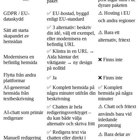
paket
dyrare paketen
⚠️ Hosting i EU
GDPR / EU-
✅ EU-hostad, byggd
dataskydd
enligt EU-standard
och andra regioner
✅ 3 alternativ: beskriv
Sätt att starta
⚠️ Bara ett
din idé, välj ett exempel,
skapandet av
eller modernisera en
alternativ, fritext
hemsidan
befintlig URL
✅ Klistra in en URL →
Modernisera en
Aida hämtar det
❌ Finns inte
befintlig hemsida
viktigaste → ny design
på nolltid
Flytta från andra
✅ Ja
❌ Finns inte
plattformar
AI-genererad
✅ Komplett hemsida på
✅ Komplett
hemsida från
några minuter utifrån din
hemsida på några
textbeskrivning
beskrivning
minuter
⚠️ Chatt och fritext
✅ Chatten är hela
AI-chatt som primär
redigeringsverktyget –
används bara vid
redigerare
du kan både välja
inledande
alternativ och skriva fritt
promptning
✅ Redigera text via
⚠️ Bara delar av
Manuell redigering
chatten eller direkt i