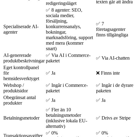
texten går att ändra
redigeringsläget
✅ 8 agenter: SEO,
sociala medier,
försäljning,
✅ 7
Specialiserade AI-
konkurrensanalys,
företagsagenter
agenter
bokningar,
finns tillgängliga
marknadsföring, support
med mera (kommer
snart)
AI-genererade
✅ Via AI i Commerce-
✅ Via AI-chatten
produktbeskrivningar
paketet
Eget kontrollpanel
för
✅ Ja
❌ Finns inte
hemsidesverktyget
Webshop /
✅ Ingår i Commerce-
✅ Ingår i de dyrare
produktsidor
paketet
paketen
Obegränsat antal
✅ Ja
✅ Ja
produkter
✅ Fler än 10
betalningsmetoder
Betalningsmetoder
✅ Drivs av Stripe
(inklusive lokala EU-
alternativ)
✅ 0%
✅ 0%
Transaktionsavgifter