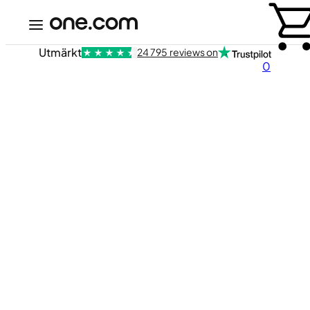
Utmärkt
24 795 reviews on
0