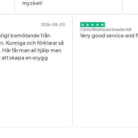
mycket!
2026-08-03
2
Carina Bikehouse Sweden AB
 bemötande från
Very good service and fixed m
niga och förklarar så
år man all hjälp man
kapa en snygg