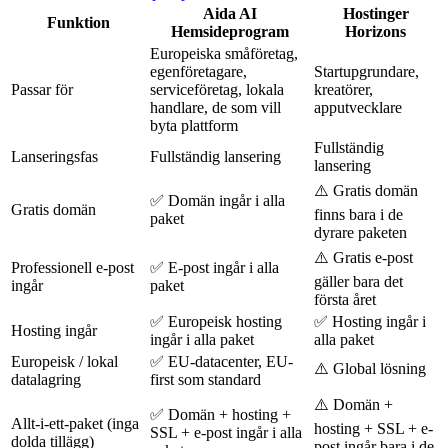
Aida AI
Hostinger
Funktion
Hemsideprogram
Horizons
Europeiska småföretag,
egenföretagare,
Startupgrundare,
Passar för
serviceföretag, lokala
kreatörer,
handlare, de som vill
apputvecklare
byta plattform
Fullständig
Lanseringsfas
Fullständig lansering
lansering
⚠️ Gratis domän
✅ Domän ingår i alla
Gratis domän
finns bara i de
paket
dyrare paketen
⚠️ Gratis e-post
Professionell e-post
✅ E-post ingår i alla
gäller bara det
ingår
paket
första året
✅ Europeisk hosting
✅ Hosting ingår i
Hosting ingår
ingår i alla paket
alla paket
Europeisk / lokal
✅ EU-datacenter, EU-
⚠️ Global lösning
datalagring
first som standard
⚠️ Domän +
✅ Domän + hosting +
Allt-i-ett-paket (inga
hosting + SSL + e-
SSL + e-post ingår i alla
dolda tillägg)
post ingår bara i de