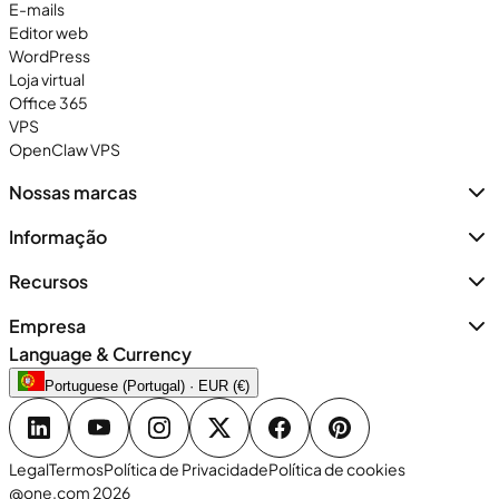
E-mails
Editor web
WordPress
Loja virtual
Office 365
VPS
OpenClaw VPS
Nossas marcas
Informação
Recursos
Empresa
Language & Currency
Portuguese (Portugal) · EUR (€)
Legal
Termos
Política de Privacidade
Política de cookies
@one.com 2026