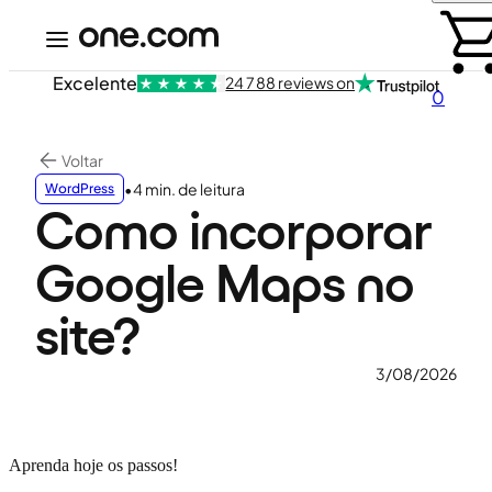
Excelente
24 788 reviews on
0
Voltar
•
4 min. de leitura
WordPress
Como incorporar
Google Maps no
site?
3/08/2026
Aprenda hoje os passos!