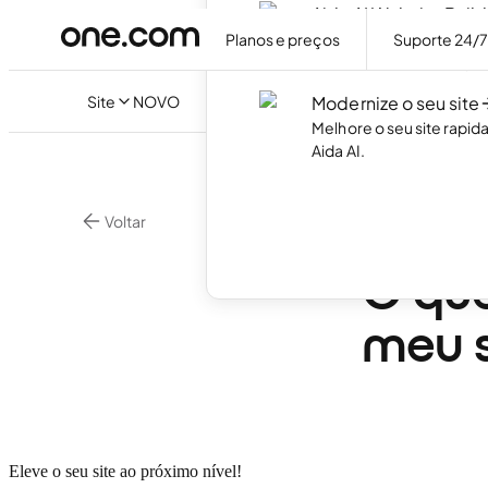
Aida AI Website Build
Crie o seu próprio websi
Planos e preços
Suporte 24/
necessidade de código.
Site
NOVO
Modernize o seu site
Melhore o seu site rapi
Aida AI.
Voltar
•
Websitebuilder
O que
meu s
Eleve o seu site ao próximo nível!