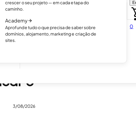
crescer o seu projeto — em cada etapa do
En
Escolha como quer criar o seu site.
caminho.
Leia o artigo
Academy
Como funciona a criação de sites com IA
0
Aprofunde tudo o que precisa de saber sobre
Leia o artigo
domínios, alojamento, marketing e criação de
er.
sites.
as
icar o
3/08/2026