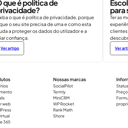
 que é política de
Escol
rivacidade?
para 
aiba o que é política de privacidade, porque
Ter as m
 que o seu site precisa de uma e como esta
experiên
uda a proteger os dados do utilizador e a
clientes
iar confiança.
descubr
Ver artigo
Ver art
dutos
Nossas marcas
Info
nios
SocialPilot
Status
amento
Termly
Preço
ils
MiniCRM
Formu
or web
WP Rocket
propri
Press
Rank Math
irtual
Shore
ce 365