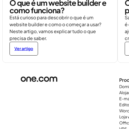
O que é um website builder e
O
como funciona?
p
Está curioso para descobrir o que é um
S
website builder e como o começar a usar?
é
Neste artigo, vamos explicar tudo o que
aj
precisa de saber.
cr
Ver artigo
Pro
Domí
Aloj
E-ma
Edit
Word
Loja v
Offi
VPS