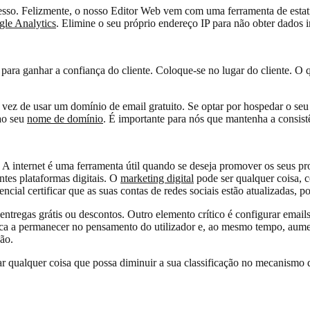
cesso. Felizmente, o nosso Editor Web vem com uma ferramenta de estatís
le Analytics
. Elimine o seu próprio endereço IP para não obter dados 
 para ganhar a confiança do cliente. Coloque-se no lugar do cliente. 
vez de usar um domínio de email gratuito. Se optar por hospedar o seu
 ao seu
nome de domínio
. É importante para nós que mantenha a consist
. A internet é uma ferramenta útil quando se deseja promover os seus 
ntes plataformas digitais. O
marketing digital
pode ser qualquer coisa,
cial certificar que as suas contas de redes sociais estão atualizadas, po
entregas grátis ou descontos. Outro elemento crítico é configurar email
rca a permanecer no pensamento do utilizador e, ao mesmo tempo, aumen
ção.
ar qualquer coisa que possa diminuir a sua classificação no mecanismo de