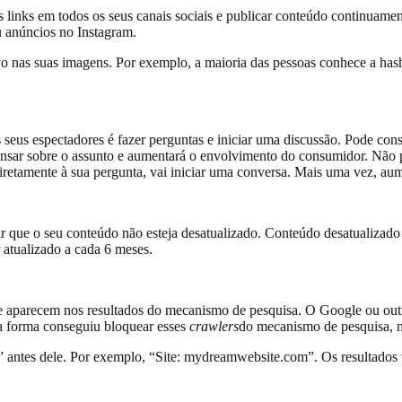
us links em todos os seus canais sociais e publicar conteúdo continuamen
u anúncios no Instagram.
ativo nas suas imagens. Por exemplo, a maioria das pessoas conhece a 
eus espectadores é fazer perguntas e iniciar uma discussão. Pode cons
a pensar sobre o assunto e aumentará o envolvimento do consumidor. Não 
retamente à sua pergunta, vai iniciar uma conversa. Mais uma vez, a
tir que o seu conteúdo não esteja desatualizado. Conteúdo desatualiza
 atualizado a cada 6 meses.
te aparecem nos resultados do mecanismo de pesquisa. O Google ou outr
ma forma conseguiu bloquear esses
crawlers
do mecanismo de pesquisa, n
te” antes dele. Por exemplo, “Site: mydreamwebsite.com”. Os resultados