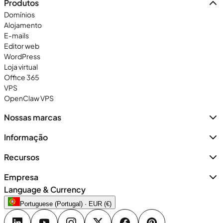
Produtos
Domínios
Alojamento
E-mails
Editor web
WordPress
Loja virtual
Office 365
VPS
OpenClaw VPS
Nossas marcas
Informação
Recursos
Empresa
Language & Currency
Portuguese (Portugal) · EUR (€)