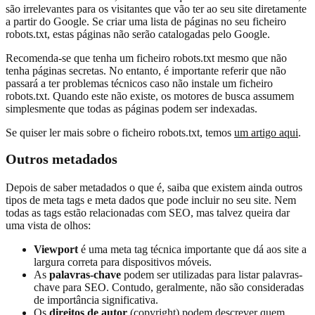
são irrelevantes para os visitantes que vão ter ao seu site diretamente
a partir do Google. Se criar uma lista de páginas no seu ficheiro
robots.txt, estas páginas não serão catalogadas pelo Google.
Recomenda-se que tenha um ficheiro robots.txt mesmo que não
tenha páginas secretas. No entanto, é importante referir que não
passará a ter problemas técnicos caso não instale um ficheiro
robots.txt. Quando este não existe, os motores de busca assumem
simplesmente que todas as páginas podem ser indexadas.
Se quiser ler mais sobre o ficheiro robots.txt, temos
um artigo aqui
.
Outros metadados
Depois de saber metadados o que é, saiba que existem ainda outros
tipos de meta tags e meta dados que pode incluir no seu site. Nem
todas as tags estão relacionadas com SEO, mas talvez queira dar
uma vista de olhos:
Viewport
é uma meta tag técnica importante que dá aos site a
largura correta para dispositivos móveis.
As
palavras-chave
podem ser utilizadas para listar palavras-
chave para SEO. Contudo, geralmente, não são consideradas
de importância significativa.
Os
direitos de autor
(copyright) podem descrever quem