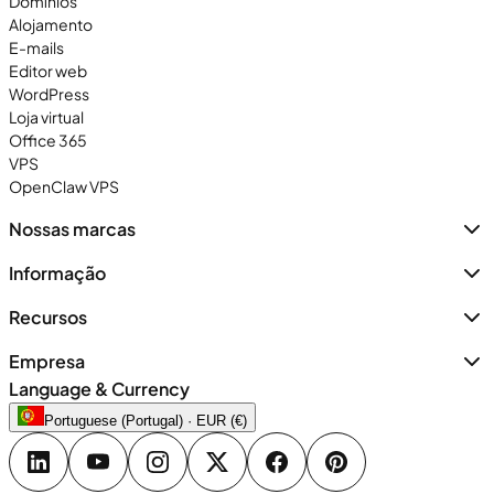
Domínios
Alojamento
E-mails
Editor web
WordPress
Loja virtual
Office 365
VPS
OpenClaw VPS
Nossas marcas
Informação
Recursos
Empresa
Language & Currency
Portuguese (Portugal) · EUR (€)