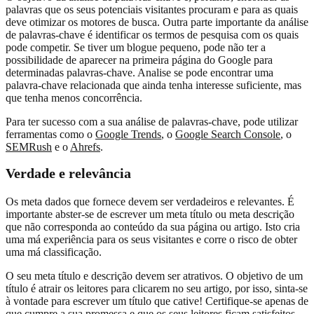
palavras que os seus potenciais visitantes procuram e para as quais
deve otimizar os motores de busca. Outra parte importante da análise
de palavras-chave é identificar os termos de pesquisa com os quais
pode competir. Se tiver um blogue pequeno, pode não ter a
possibilidade de aparecer na primeira página do Google para
determinadas palavras-chave. Analise se pode encontrar uma
palavra-chave relacionada que ainda tenha interesse suficiente, mas
que tenha menos concorrência.
Para ter sucesso com a sua análise de palavras-chave, pode utilizar
ferramentas como o
Google Trends
, o
Google Search Console
, o
SEMRush
e o
Ahrefs
.
Verdade e relevância
Os meta dados que fornece devem ser verdadeiros e relevantes. É
importante abster-se de escrever um meta título ou meta descrição
que não corresponda ao conteúdo da sua página ou artigo. Isto cria
uma má experiência para os seus visitantes e corre o risco de obter
uma má classificação.
O seu meta título e descrição devem ser atrativos. O objetivo de um
título é atrair os leitores para clicarem no seu artigo, por isso, sinta-se
à vontade para escrever um título que cative! Certifique-se apenas de
que cumpre a sua promessa e que os seus leitores ficam satisfeitos