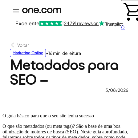
Excelente
24 791 reviews on
0
Voltar
•
16 min. de leitura
Marketing Online
Metadados para
SEO –
3/08/2026
O guia básico para que o seu site tenha sucesso
O que são metadados (ou meta tags)? São a base de uma boa
otimização de motores de busca (SEO)
. Neste guia aprofundado,
falaremos sobre todos os tipos de meta dados, sobre como pode