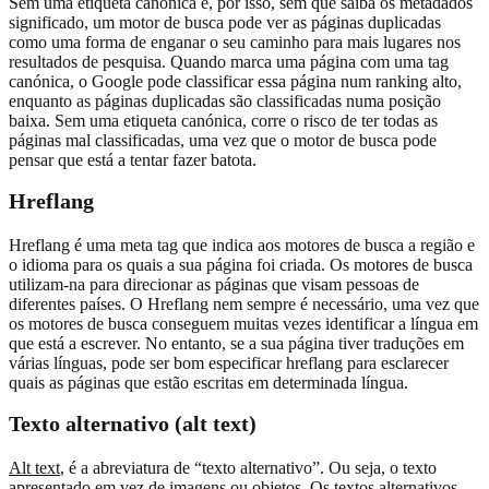
Sem uma etiqueta canónica e, por isso, sem que saiba os metadados
significado, um motor de busca pode ver as páginas duplicadas
como uma forma de enganar o seu caminho para mais lugares nos
resultados de pesquisa. Quando marca uma página com uma tag
canónica, o Google pode classificar essa página num ranking alto,
enquanto as páginas duplicadas são classificadas numa posição
baixa. Sem uma etiqueta canónica, corre o risco de ter todas as
páginas mal classificadas, uma vez que o motor de busca pode
pensar que está a tentar fazer batota.
Hreflang
Hreflang é uma meta tag que indica aos motores de busca a região e
o idioma para os quais a sua página foi criada. Os motores de busca
utilizam-na para direcionar as páginas que visam pessoas de
diferentes países. O Hreflang nem sempre é necessário, uma vez que
os motores de busca conseguem muitas vezes identificar a língua em
que está a escrever. No entanto, se a sua página tiver traduções em
várias línguas, pode ser bom especificar hreflang para esclarecer
quais as páginas que estão escritas em determinada língua.
Texto alternativo (alt text)
Alt text
, é a abreviatura de “texto alternativo”. Ou seja, o texto
apresentado em vez de imagens ou objetos. Os textos alternativos