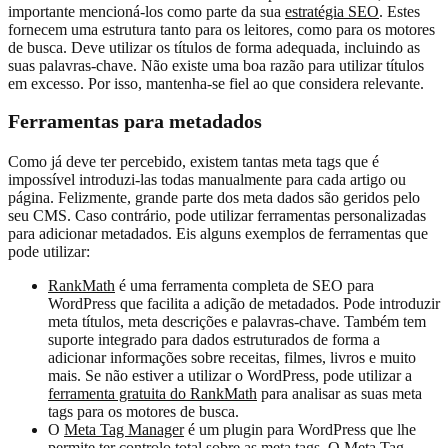
importante mencioná-los como parte da sua
estratégia SEO
. Estes
fornecem uma estrutura tanto para os leitores, como para os motores
de busca. Deve utilizar os títulos de forma adequada, incluindo as
suas palavras-chave. Não existe uma boa razão para utilizar títulos
em excesso. Por isso, mantenha-se fiel ao que considera relevante.
Ferramentas para metadados
Como já deve ter percebido, existem tantas meta tags que é
impossível introduzi-las todas manualmente para cada artigo ou
página. Felizmente, grande parte dos meta dados são geridos pelo
seu CMS. Caso contrário, pode utilizar ferramentas personalizadas
para adicionar metadados. Eis alguns exemplos de ferramentas que
pode utilizar:
RankMath
é uma ferramenta completa de SEO para
WordPress que facilita a adição de metadados. Pode introduzir
meta títulos, meta descrições e palavras-chave. Também tem
suporte integrado para dados estruturados de forma a
adicionar informações sobre receitas, filmes, livros e muito
mais. Se não estiver a utilizar o WordPress, pode utilizar a
ferramenta gratuita do RankMath
para analisar as suas meta
tags para os motores de busca.
O
Meta Tag Manager
é um plugin para WordPress que lhe
permite ter controlo total sobre as meta tags. O Meta Tag