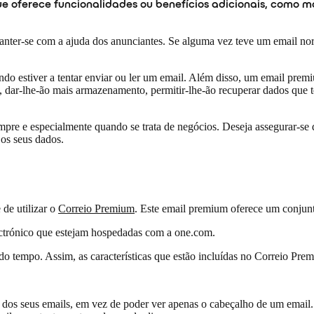
que oferece funcionalidades ou benefícios adicionais, com
anter-se com a ajuda dos anunciantes. Se alguma vez teve um email nor
o estiver a tentar enviar ou ler um email. Além disso, um email premiu
a, dar-lhe-ão mais armazenamento, permitir-lhe-ão recuperar dados que 
mpre e especialmente quando se trata de negócios. Deseja assegurar-se
 os seus dados.
de utilizar o
Correio Premium
. Este email premium oferece um conjunto
ectrónico que estejam hospedadas com a one.com.
tempo. Assim, as características que estão incluídas no Correio Premiu
os seus emails, em vez de poder ver apenas o cabeçalho de um email. E