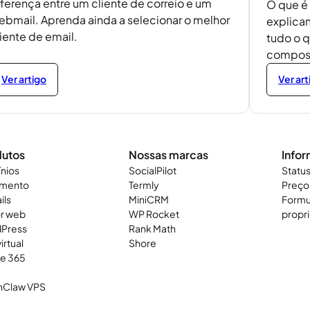
iferença entre um cliente de correio e um
O que é 
ebmail. Aprenda ainda a selecionar o melhor
explicam
iente de email.
tudo o q
composi
Ver artigo
Ver art
dutos
Nossas marcas
Info
nios
SocialPilot
Status
amento
Termly
Preço
ils
MiniCRM
Formu
or web
WP Rocket
propri
Press
Rank Math
irtual
Shore
ce 365
Claw VPS