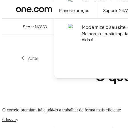
Aida AI Website Build
Crie o seu próprio websi
Planos e preços
Suporte 24/
necessidade de código.
Site
NOVO
Modernize o seu site
Melhore o seu site rapi
Aida AI.
Voltar
•
3 min. d
E-mail
O que
O correio premium irá ajudá-lo a trabalhar de forma mais eficiente
Glossary