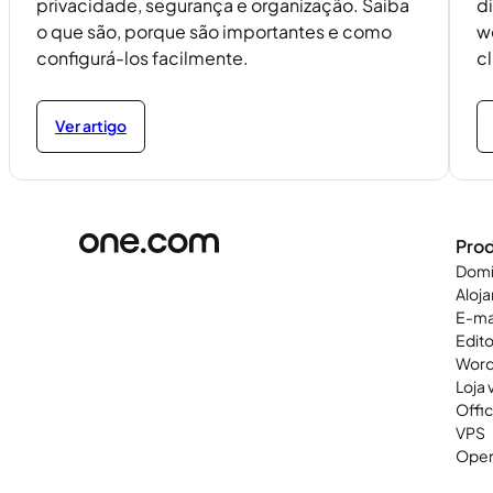
privacidade, segurança e organização. Saiba
d
o que são, porque são importantes e como
w
configurá-los facilmente.
cl
Ver artigo
Pro
Domí
Aloj
E-ma
Edit
Word
Loja v
Offi
VPS
Open