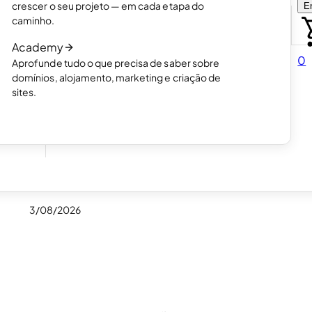
crescer o seu projeto — em cada etapa do
En
Escolha como quer criar o seu site.
caminho.
Leia o artigo
Academy
Como funciona a criação de sites com IA
0
Aprofunde tudo o que precisa de saber sobre
Leia o artigo
domínios, alojamento, marketing e criação de
er.
sites.
as
3/08/2026