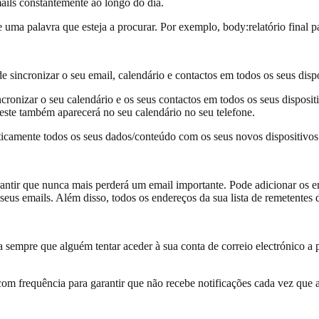
emails constantemente ao longo do dia.
a palavra que esteja a procurar. Por exemplo, body:relatório final par
incronizar o seu email, calendário e contactos em todos os seus dispos
incronizar o seu calendário e os seus contactos em todos os seus dispos
este também aparecerá no seu calendário no seu telefone.
icamente todos os seus dados/conteúdo com os seus novos dispositivos
antir que nunca mais perderá um email importante. Pode adicionar os e
 seus emails. Além disso, todos os endereços da sua lista de remetentes
a sempre que alguém tentar aceder à sua conta de correio electrónico a p
com frequência para garantir que não recebe notificações cada vez que a