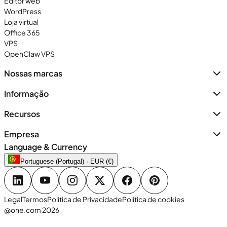
Editor web
WordPress
Loja virtual
Office 365
VPS
OpenClaw VPS
Nossas marcas
Informação
Recursos
Empresa
Language & Currency
Portuguese (Portugal) · EUR (€)
Legal
Termos
Política de Privacidade
Política de cookies
@one.com 2026