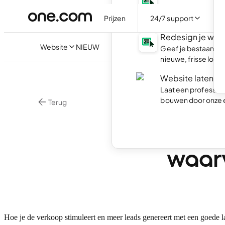
Maak je eigen websi
minuten live.
Prijzen
24/7 support
Redesign je web
Website
NIEUW
Geef je bestaande
nieuwe, frisse look.
Website laten m
Laat een professio
bouwen door onze 
Terug
•
Website Maker
Wat i
waarv
Hoe je de verkoop stimuleert en meer leads genereert met een goede 