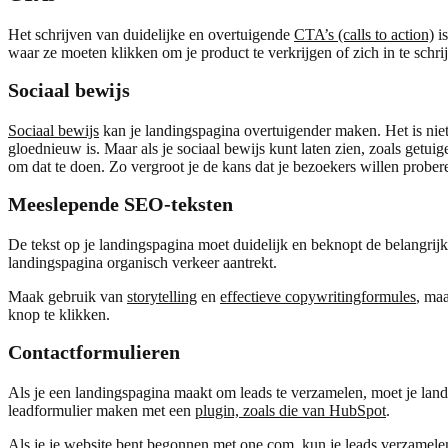
Het schrijven van duidelijke en overtuigende
CTA’s (calls to action)
is
waar ze moeten klikken om je product te verkrijgen of zich in te schr
Sociaal bewijs
Sociaal bewijs
kan je landingspagina overtuigender maken. Het is niet 
gloednieuw is. Maar als je sociaal bewijs kunt laten zien, zoals getu
om dat te doen. Zo vergroot je de kans dat je bezoekers willen probere
Meeslepende SEO-teksten
De tekst op je landingspagina moet duidelijk en beknopt de belangrij
landingspagina organisch verkeer aantrekt.
Maak gebruik van
storytelling
en
effectieve copywritingformules
, maa
knop te klikken.
Contactformulieren
Als je een landingspagina maakt om leads te verzamelen, moet je lan
leadformulier maken met een
plugin, zoals die van HubSpot
.
Als je je website bent begonnen met one.com, kun je leads verzamele