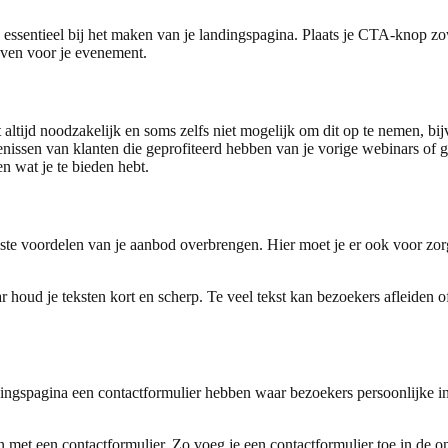
 essentieel bij het maken van je landingspagina. Plaats je CTA-knop z
ijven voor je evenement.
altijd noodzakelijk en soms zelfs niet mogelijk om dit op te nemen, bij
igenissen van klanten die geprofiteerd hebben van je vorige webinars o
n wat je te bieden hebt.
kste voordelen van je aanbod overbrengen. Hier moet je er ook voor zor
r houd je teksten kort en scherp. Te veel tekst kan bezoekers afleiden 
dingspagina een contactformulier hebben waar bezoekers persoonlijke i
n met een contactformulier.
Zo voeg je een contactformulier toe in de 