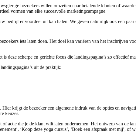
euwsgierige bezoekers willen omzetten naar betalende klanten of waard
derdeel vormen van elke succesvolle marketingcampagne.
jouw bedrijf er voordeel uit kan halen. We geven natuurlijk ook een paar
 bezoekers iets laten doen. Het doel kan variëren van het inschrijven 
is deze scherpe en gerichte focus die landingspagina’s zo effectief maa
andingspagina’s uit de praktijk:
 Hier krijgt de bezoeker een algemene indruk van de opties en navigat
ere keuzes.
t of actie die je de klant wilt laten ondernemen. Het ontwerp van de la
 evenement’, ‘Koop deze yoga cursus’, ‘Boek een afspraak met mij’, of w