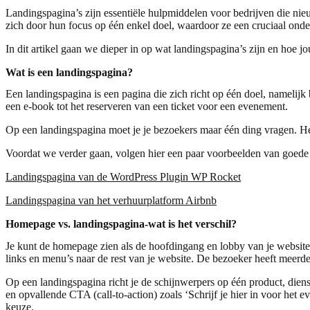
Landingspagina’s zijn essentiële hulpmiddelen voor bedrijven die ni
zich door hun focus op één enkel doel, waardoor ze een cruciaal on
In dit artikel gaan we dieper in op wat landingspagina’s zijn en hoe 
Wat is een landingspagina?
Een landingspagina is een pagina die zich richt op één doel, namelijk
een e-book tot het reserveren van een ticket voor een evenement.
Op een landingspagina moet je je bezoekers maar één ding vragen. Het 
Voordat we verder gaan, volgen hier een paar voorbeelden van goede l
Landingspagina van de WordPress Plugin WP Rocket
Landingspagina van het verhuurplatform Airbnb
Homepage vs. landingspagina-wat is het verschil?
Je kunt de homepage zien als de hoofdingang en lobby van je website.
links en menu’s naar de rest van je website. De bezoeker heeft meerd
Op een landingspagina richt je de schijnwerpers op één product, diens
en opvallende CTA (call-to-action) zoals ‘Schrijf je hier in voor het
keuze.