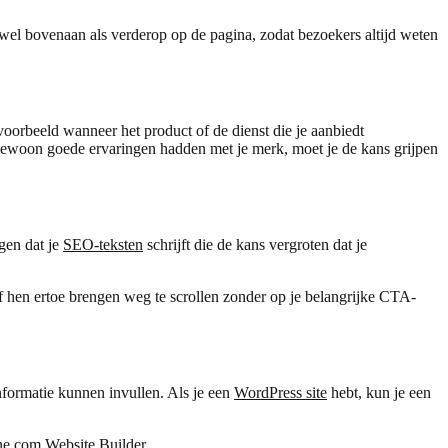
owel bovenaan als verderop op de pagina, zodat bezoekers altijd weten
voorbeeld wanneer het product of de dienst die je aanbiedt
f gewoon goede ervaringen hadden met je merk, moet je de kans grijpen
gen dat je
SEO-teksten
schrijft die de kans vergroten dat je
of hen ertoe brengen weg te scrollen zonder op je belangrijke CTA-
nformatie kunnen invullen. Als je een
WordPress site
hebt, kun je een
one.com Website Builder.