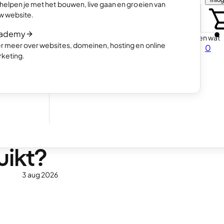
 helpen je met het bouwen, live gaan en groeien van
et
Kies hoe jij je website wil maken
w website.
AI prompts voor jouw website
ademy
Ontdek hoe een AI website bouwer werkt en wat
r meer over websites, domeinen, hosting en online
0
drijf
voor prompts je kan gebruiken
keting.
 kunnen
 – en
uikt?
3 aug 2026