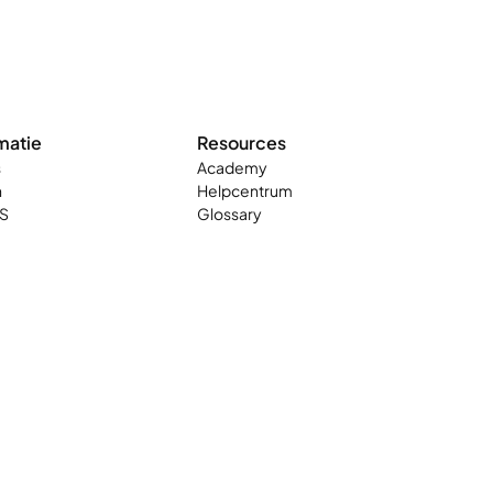
matie
Resources
s
Academy
n
Helpcentrum
S
Glossary