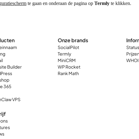
guratiescherm
te gaan en onderaan de pagina op
Termly
te klikken.
ducten
Onze brands
Infor
einnaam
SocialPilot
Statu
ing
Termly
Prijze
il
MiniCRM
WHOI
ite Builder
WP Rocket
Press
Rank Math
shop
ce 365
Claw VPS
ijf
 ons
tures
ws