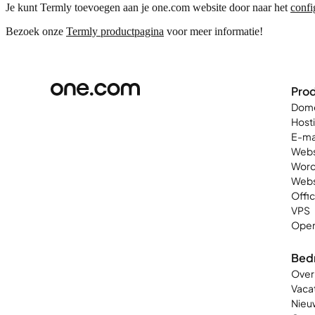
Je kunt Termly toevoegen aan je one.com website door naar het
confi
Bezoek onze
Termly productpagina
voor meer informatie!
Pro
Dom
Host
E-ma
Webs
Word
Web
Offi
VPS
Open
Bedr
Over
Vaca
Nieu