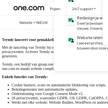
Maak je eigen websi
minuten live.
Prijzen
24/7 support
Redesign je web
Website
NIEUW
Geef je bestaande
nieuwe, frisse look.
Website laten m
Termly lanceert voor gemakkelijke website consent en complianc
Laat een professio
Met de lancering van Termly bij one.com hoef je je geen zorgen mee
bouwen door onze 
privacywetten. Activeer Termly om cookies te scannen, een aangepast
genereren.
Termly, een bedrijf van group.one, biedt een alles-in-één compliance
one.com en maakt website compliance makkelijker dan ooit.
Enkele functies van Termly:
Cookie banners, scans en automatische blokkering van scripts.
Beleidsgenerator met automatische updates.
Ondersteuning voor Google Consent Mode v2.
26 privacywetten, waaronder GDPR, UK GDPR, CalOPPA,
Werkt met elke website: Website Builder, WordPress en andere