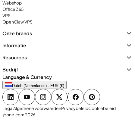
Webshop
Office 365
VPS
OpenClaw VPS
Onze brands
Informatie
Resources
Bedrijf
Language & Currency
Dutch (Netherlands) · EUR (€)
Legal
Algemene voorwaarden
Privacybeleid
Cookiebeleid
@one.com 2026