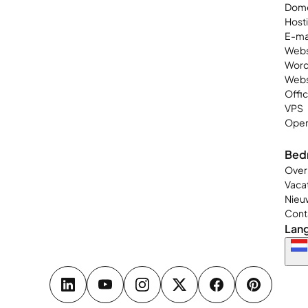
Dom
Host
E-ma
Webs
Word
Web
Offi
VPS
Open
Bedr
Over
Vaca
Nieu
Cont
Lan