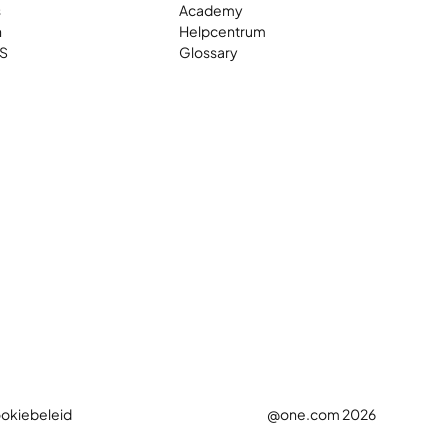
s
Academy
n
Helpcentrum
S
Glossary
okiebeleid
@one.com 2026