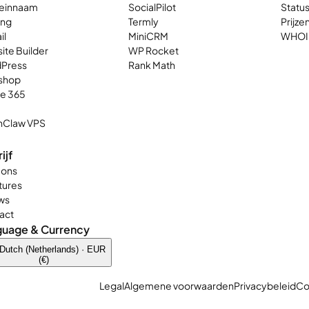
einnaam
SocialPilot
Statu
ing
Termly
Prijze
il
MiniCRM
WHOI
ite Builder
WP Rocket
Press
Rank Math
shop
ce 365
Claw VPS
ijf
 ons
tures
ws
act
guage & Currency
Dutch (Netherlands) · EUR
(€)
Legal
Algemene voorwaarden
Privacybeleid
Co