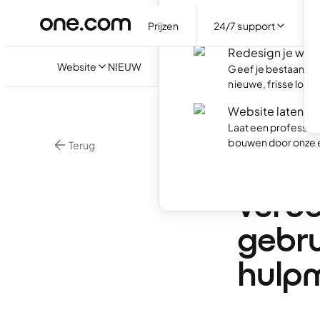
Maak je eigen websi
minuten live.
Prijzen
24/7 support
Redesign je web
Website
NIEUW
Geef je bestaande
nieuwe, frisse look.
Website laten m
Laat een professio
bouwen door onze 
Terug
Nieu
verbe
gebru
hulp