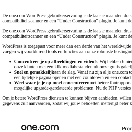
De one.com WordPress gebruikerservaring is de laatste maanden drast
compatibiliteitscanner en een “Under Construction” plugin. Je kunt 
De one.com WordPress gebruikerservaring is de laatste maanden drast
compatibiliteitscanner en een “Under Construction” plugin. Je kunt 
WordPress is toegepast voor meer dan een derde van het wereldwijd
voegen wij voortdurend tools en functies aan onze robuuste hostinginf
Concentreer je op afbeeldingen en video’s
. Wij hebben 6 ni
onze klanten met één klik mediabestanden uit onze gratis galer
Snel en gemakkelijk
aan de slag. Vanaf nu zijn al je one.com 
een tijdelijke pagina openen met een countdown en een contactfo
Weet waar je je op moet concentreren
met betere foutrappor
mogelijke upgrade-gerelateerde problemen. Nu de PHP versies r
Om je betere WordPress diensten te kunnen blijven aanbieden, willen
gegevens zult aanvaarden, zodat wij jouw behoeften mettertijd beter 
Pro