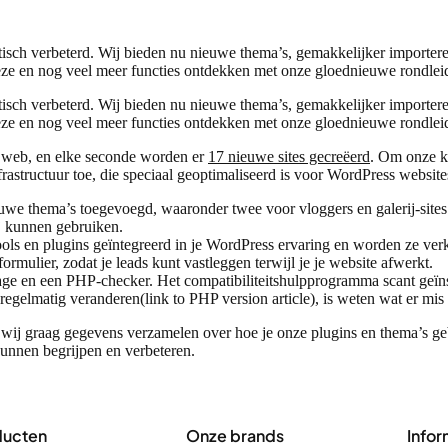
isch verbeterd. Wij bieden nu nieuwe thema’s, gemakkelijker importer
deze en nog veel meer functies ontdekken met onze gloednieuwe rondlei
isch verbeterd. Wij bieden nu nieuwe thema’s, gemakkelijker importer
deze en nog veel meer functies ontdekken met onze gloednieuwe rondlei
e web, en elke seconde worden er
17 nieuwe sites gecreëerd
. Om onze k
rastructuur toe, die speciaal geoptimaliseerd is voor WordPress website
euwe thema’s toegevoegd, waaronder twee voor vloggers en galerij-si
ij kunnen gebruiken.
tools en plugins geïntegreerd in je WordPress ervaring en worden ze ve
rmulier, zodat je leads kunt vastleggen terwijl je je website afwerkt.
tage en een PHP-checker. Het compatibiliteitshulpprogramma scant geïn
egelmatig veranderen(link to PHP version article), is weten wat er mis
 wij graag gegevens verzamelen over hoe je onze plugins en thema’s g
kunnen begrijpen en verbeteren.
ducten
Onze brands
Infor