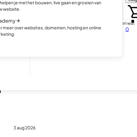
 helpen je met het bouwen, live gaan en groeien van
et
Kies hoe jij je website wil maken
w website.
AI prompts voor jouw website
ademy
Ontdek hoe een AI website bouwer werkt en wat
r meer over websites, domeinen, hosting en online
0
drijf
voor prompts je kan gebruiken
keting.
 kunnen
r
3 aug 2026