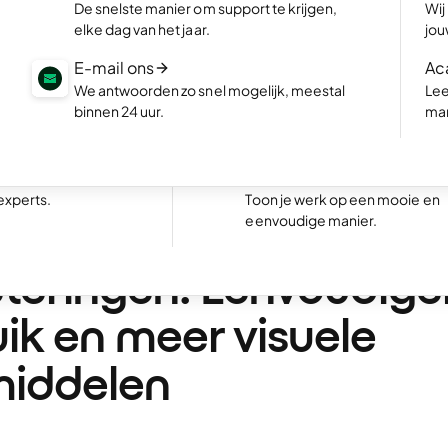
De snelste manier om support te krijgen,
Wij
te met AI, in enkele
Maak een webshop en begin m
elke dag van het jaar.
jou
verkopen.
E-mail ons
Ac
site
NIEUW
Boekingswebsite
We antwoorden zo snel mogelijk, meestal
Lee
 website een
Maak een website voor jouw be
binnen 24 uur.
mar
waar klanten direct afspraken
Uitstekend
24.774 reviews on
boeken.
aken
Portfolio website
nele website
experts.
Toon je werk op een mooie en
we WordPress
eenvoudige manier.
teringen: Eenvoudige
ik en meer visuele
middelen