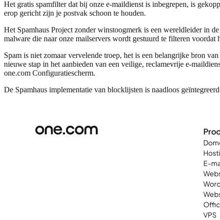
Het gratis spamfilter dat bij onze e-maildienst is inbegrepen, is geko
erop gericht zijn je postvak schoon te houden.
Het Spamhaus Project zonder winstoogmerk is een wereldleider in de
malware die naar onze mailservers wordt gestuurd te filteren voordat h
Spam is niet zomaar vervelende troep, het is een belangrijke bron van
nieuwe stap in het aanbieden van een veilige, reclamevrije e-maildie
one.com Configuratiescherm.
De Spamhaus implementatie van blocklijsten is naadloos geïntegreerd
Pro
Dom
Host
E-ma
Webs
Word
Web
Offi
VPS