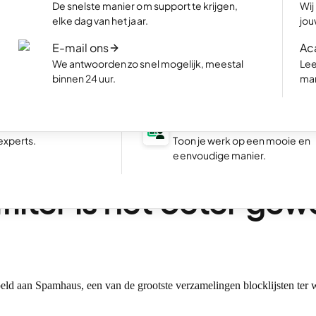
De snelste manier om support te krijgen,
Wij
te met AI, in enkele
Maak een webshop en begin m
elke dag van het jaar.
jou
verkopen.
E-mail ons
Ac
site
NIEUW
Boekingswebsite
We antwoorden zo snel mogelijk, meestal
Lee
 website een
Maak een website voor jouw be
binnen 24 uur.
mar
waar klanten direct afspraken
Uitstekend
24.787 reviews on
boeken.
aken
Portfolio website
nele website
experts.
Toon je werk op een mooie en
ngebouwde gratis
eenvoudige manier.
ilter is net beter ge
ppeld aan Spamhaus, een van de grootste verzamelingen blocklijsten ter we