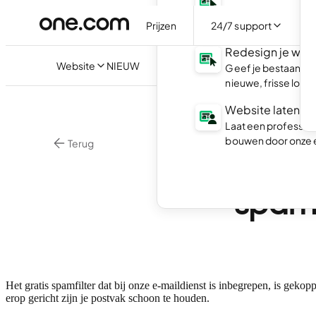
Maak je eigen websi
minuten live.
Prijzen
24/7 support
Redesign je web
Website
NIEUW
Geef je bestaande
nieuwe, frisse look.
Website laten m
Laat een professio
bouwen door onze 
Terug
Uw i
spamf
Het gratis spamfilter dat bij onze e-maildienst is inbegrepen, is geko
erop gericht zijn je postvak schoon te houden.