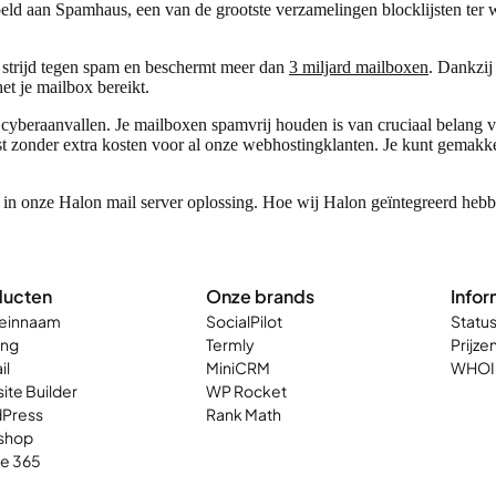
ppeld aan Spamhaus, een van de grootste verzamelingen blocklijsten ter we
 strijd tegen spam en beschermt meer dan
3 miljard mailboxen
. Dankzij
et je mailbox bereikt.
 cyberaanvallen. Je mailboxen spamvrij houden is van cruciaal belang v
nst zonder extra kosten voor al onze webhostingklanten. Je kunt gemakk
 in onze Halon mail server oplossing. Hoe wij Halon geïntegreerd hebb
ducten
Onze brands
Infor
einnaam
SocialPilot
Statu
ing
Termly
Prijze
il
MiniCRM
WHOI
ite Builder
WP Rocket
Press
Rank Math
shop
ce 365