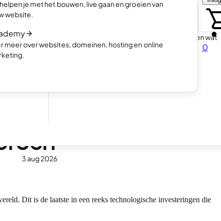
 helpen je met het bouwen, live gaan en groeien van
et
Kies hoe jij je website wil maken
w website.
AI prompts voor jouw website
ademy
Ontdek hoe een AI website bouwer werkt en wat
r meer over websites, domeinen, hosting en online
0
drijf
voor prompts je kan gebruiken
keting.
 kunnen
worden
3 aug 2026
reld. Dit is de laatste in een reeks technologische investeringen die