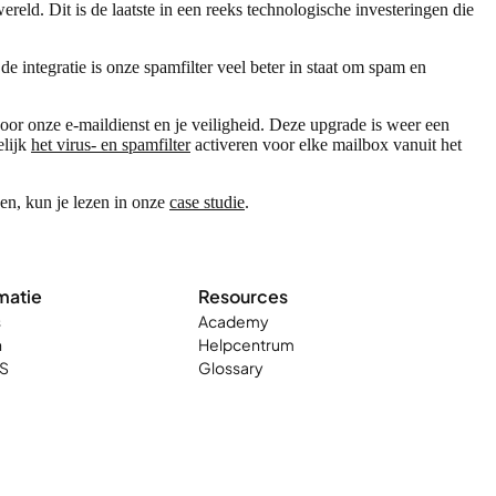
reld. Dit is de laatste in een reeks technologische investeringen die
 de integratie is onze spamfilter veel beter in staat om spam en
oor onze e-maildienst en je veiligheid. Deze upgrade is weer een
elijk
het virus- en spamfilter
activeren voor elke mailbox vanuit het
en, kun je lezen in onze
case studie
.
matie
Resources
s
Academy
n
Helpcentrum
S
Glossary