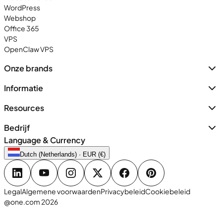
WordPress
Webshop
Office 365
VPS
OpenClaw VPS
Onze brands
Informatie
Resources
Bedrijf
Language & Currency
Dutch (Netherlands) · EUR (€)
Legal
Algemene voorwaarden
Privacybeleid
Cookiebeleid
@one.com 2026