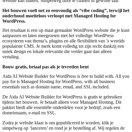
website kan maken. Simpelweg door te chatten in gewone taal.
Het bouwen voelt net zo eenvoudig als “vibe coding”, terwijl het
onderhoud moeiteloos verloopt met Managed Hosting for
WordPress.
Het resultaat is een op maat gemaakte WordPress website die je kunt
aanpassen en laten meegroeien met het volledige WordPress
ecosysteem van thema’s, plugins en alle flexibiliteit van ’s werelds
populairste CMS. Je merk komt volledig tot zijn recht dankzij een
uniek design en lokale relevantie die verder gaat dan alleen
vertaling.
Bouw gratis, betaal pas als je tevreden bent
Aida AI Website Builder for WordPress is free to build with. All you
pay for is Managed Hosting for WordPress, with all business
essentials such as domain name, email, and SSL included.
De Aida AI Website Builder for WordPress is gratis te gebruiken
tijdens het bouwen. Je betaalt alleen voor Managed Hosting. Dit
pakket biedt alle essentiële onderdelen voor je bedrijf, zoals een
domeinnaam, e-mail en SSL.
Zodra je website klaar is om gepubliceerd te worden, klik je
simpelweg op ‘lanceren’ en rond je je bestelling af. Wij regelen de