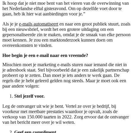
Ik hoop dat je niet moe bent van het vieren van de overwinning van
het Nederlandse elftal gisteravond. Om op dezelfde voet door te
gaan, heb ik hier wat aanbiedingen voor je.”
Als je je
e-mails automatiseert
en naar een groot publiek stuurt, zoals
bij een nieuwsbrief, wordt het een grotere uitdaging om een
gepersonaliseerde zin te maken, omdat je de smaak van elke persoon
moet kennen. Je zou een marktonderzoek kunnen doen om
overeenkomsten te vinden.
Hoe begin je een e-mail naar een vreemde?
Misschien moet je marketing e-mails sturen naar iemand die niet in
je adresboek staat. Stel bijvoorbeeld dat je een zakelijk partnerschap
probeert op te zetten. Dan moet je iets anders te werk gaan. De
regels die je hebt geleerd gelden nog steeds. Maar je moet ook een
paar andere volgen:
Stel jezelf voor.
Leg de ontvanger uit wie je bent. Vertel ze over je bedrijf, bij
voorkeur met meetbare prestaties waardoor je opvalt, zoals de
verkoop van 150.000 taarten in 2022. Zorg ervoor dat de ontvanger
van het bericht meer over je wil weten.
Geef een compliment.