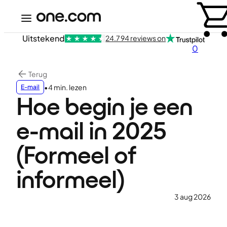
Uitstekend
24.794 reviews on
0
Terug
•
4 min. lezen
E-mail
Hoe begin je een
e-mail in 2025
(Formeel of
informeel)
3 aug 2026