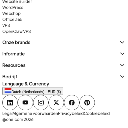
Website Builder
WordPress
Webshop
Office 365
VPS
OpenClaw VPS
Onze brands
Informatie
Resources
Bedrijf
Language & Currency
Dutch (Netherlands) · EUR (€)
Legal
Algemene voorwaarden
Privacybeleid
Cookiebeleid
@one.com 2026