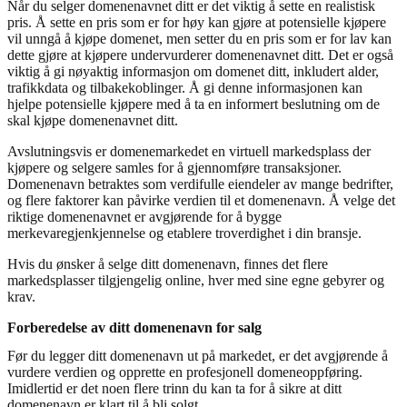
Når du selger domenenavnet ditt er det viktig å sette en realistisk
pris. Å sette en pris som er for høy kan gjøre at potensielle kjøpere
vil unngå å kjøpe domenet, men setter du en pris som er for lav kan
dette gjøre at kjøpere undervurderer domenenavnet ditt. Det er også
viktig å gi nøyaktig informasjon om domenet ditt, inkludert alder,
trafikkdata og tilbakekoblinger. Å gi denne informasjonen kan
hjelpe potensielle kjøpere med å ta en informert beslutning om de
skal kjøpe domenenavnet ditt.
Avslutningsvis er domenemarkedet en virtuell markedsplass der
kjøpere og selgere samles for å gjennomføre transaksjoner.
Domenenavn betraktes som verdifulle eiendeler av mange bedrifter,
og flere faktorer kan påvirke verdien til et domenenavn. Å velge det
riktige domenenavnet er avgjørende for å bygge
merkevaregjenkjennelse og etablere troverdighet i din bransje.
Hvis du ønsker å selge ditt domenenavn, finnes det flere
markedsplasser tilgjengelig online, hver med sine egne gebyrer og
krav.
Forberedelse av ditt domenenavn for salg
Før du legger ditt domenenavn ut på markedet, er det avgjørende å
vurdere verdien og opprette en profesjonell domeneoppføring.
Imidlertid er det noen flere trinn du kan ta for å sikre at ditt
domenenavn er klart til å bli solgt.