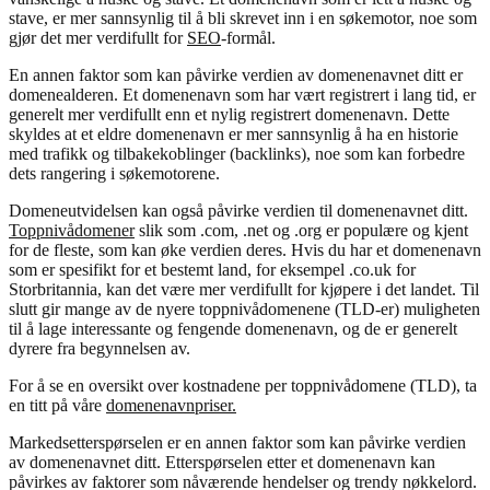
stave, er mer sannsynlig til å bli skrevet inn i en søkemotor, noe som
gjør det mer verdifullt for
SEO
-formål.
En annen faktor som kan påvirke verdien av domenenavnet ditt er
domenealderen. Et domenenavn som har vært registrert i lang tid, er
generelt mer verdifullt enn et nylig registrert domenenavn. Dette
skyldes at et eldre domenenavn er mer sannsynlig å ha en historie
med trafikk og tilbakekoblinger (backlinks), noe som kan forbedre
dets rangering i søkemotorene.
Domeneutvidelsen kan også påvirke verdien til domenenavnet ditt.
Toppnivådomener
slik som .com, .net og .org er populære og kjent
for de fleste, som kan øke verdien deres. Hvis du har et domenenavn
som er spesifikt for et bestemt land, for eksempel .co.uk for
Storbritannia, kan det være mer verdifullt for kjøpere i det landet. Til
slutt gir mange av de nyere toppnivådomenene (TLD-er) muligheten
til å lage interessante og fengende domenenavn, og de er generelt
dyrere fra begynnelsen av.
For å se en oversikt over kostnadene per toppnivådomene (TLD), ta
en titt på våre
domenenavnpriser.
Markedsetterspørselen er en annen faktor som kan påvirke verdien
av domenenavnet ditt. Etterspørselen etter et domenenavn kan
påvirkes av faktorer som nåværende hendelser og trendy nøkkelord.