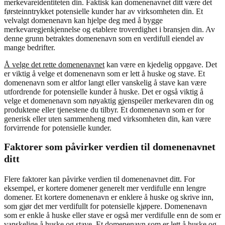
merkevareidentiteten din. Faktisk kan domenenavnet ditt være det
førsteinntrykket potensielle kunder har av virksomheten din. Et
velvalgt domenenavn kan hjelpe deg med å bygge
merkevaregjenkjennelse og etablere troverdighet i bransjen din. Av
denne grunn betraktes domenenavn som en verdifull eiendel av
mange bedrifter.
Å velge det rette domenenavnet
kan være en kjedelig oppgave. Det
er viktig å velge et domenenavn som er lett å huske og stave. Et
domenenavn som er altfor langt eller vanskelig å stave kan være
utfordrende for potensielle kunder å huske. Det er også viktig å
velge et domenenavn som nøyaktig gjenspeiler merkevaren din og
produktene eller tjenestene du tilbyr. Et domenenavn som er for
generisk eller uten sammenheng med virksomheten din, kan være
forvirrende for potensielle kunder.
Faktorer som påvirker verdien til domenenavnet
ditt
Flere faktorer kan påvirke verdien til domenenavnet ditt. For
eksempel, er kortere domener generelt mer verdifulle enn lengre
domener. Et kortere domenenavn er enklere å huske og skrive inn,
som gjør det mer verdifullt for potensielle kjøpere. Domenenavn
som er enkle å huske eller stave er også mer verdifulle enn de som er
vanskelige å huske og stave. Et domenenavn som er lett å huske og