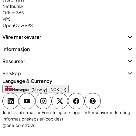
Nettbutikk
Office 365
VPS
OpenClaw VPS
Våre merkevarer
Informasjon
Ressurser
Selskap
Language & Currency
Norwegian (Norway) · NOK (kr)
Juridisk informasjon
Forretningsbetingelser
Personvernerklæring
Informasjonskapsler (cookies)
@one.com 2026