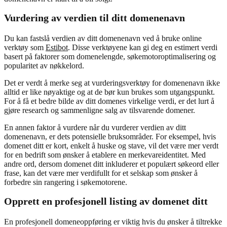
Vurdering av verdien til ditt domenenavn
Du kan fastslå verdien av ditt domenenavn ved å bruke online
verktøy som
Estibot
. Disse verktøyene kan gi deg en estimert verdi
basert på faktorer som domenelengde, søkemotoroptimalisering og
popularitet av nøkkelord.
Det er verdt å merke seg at vurderingsverktøy for domenenavn ikke
alltid er like nøyaktige og at de bør kun brukes som utgangspunkt.
For å få et bedre bilde av ditt domenes virkelige verdi, er det lurt å
gjøre research og sammenligne salg av tilsvarende domener.
En annen faktor å vurdere når du vurderer verdien av ditt
domenenavn, er dets potensielle bruksområder. For eksempel, hvis
domenet ditt er kort, enkelt å huske og stave, vil det være mer verdt
for en bedrift som ønsker å etablere en merkevareidentitet. Med
andre ord, dersom domenet ditt inkluderer et populært søkeord eller
frase, kan det være mer verdifullt for et selskap som ønsker å
forbedre sin rangering i søkemotorene.
Opprett en profesjonell listing av domenet ditt
En profesjonell domeneoppføring er viktig hvis du ønsker å tiltrekke