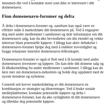
innsatsen din ved å kontakte noen som ikke er interessert i ditt
domenenavn.
Finn domenenavn-forumer og delta
Å delta i domenenavn-forumer og -samfunn kan også være en
effektiv måte å markedsføre ditt domenenavn på. Ved å engasjere
deg med andre medlemmer i samfunnet og dele informasjon om ditt
domenenavn salg, kan du øke bevisstheten om din eiendel og vekke
interesse blant potensielle kjøpere. I tillegg kan aktiv deltakelse i
domenenavn-forumer hjelpe deg med å etablere troverdighet og
bygge relasjoner innenfor domenenavn-fellesskapet.
Domenenavn-forumer er også et flott sted å få kontakt med andre
domenenavn investorer og kjøpere. Du kan dele ditt domene salg og
få tilbakemelding fra andre medlemmer i samfunnet. I tillegg kan du
lære mer om domenenavn-industrien og holde deg oppdatert med de
nyeste trendene og nyhetene.
Generelt sett krever markedsføring av ditt domenenavn en
kombinasjon av strategier og tilnærminger. Ved å bruke sosiale
medieplattformer, kontakte potensielle kjøpere og delta i
domenenavn-forumer, kan du øke synligheten til ditt domenenavn
og tiltrekke deg potensielle kjøpere.