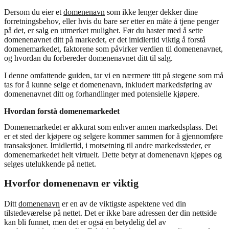
Dersom du eier et
domenenavn
som ikke lenger dekker dine
forretningsbehov, eller hvis du bare ser etter en måte å tjene penger
på det, er salg en utmerket mulighet. Før du haster med å sette
domenenavnet ditt på markedet, er det imidlertid viktig å forstå
domenemarkedet, faktorene som påvirker verdien til domenenavnet,
og hvordan du forbereder domenenavnet ditt til salg.
I denne omfattende guiden, tar vi en nærmere titt på stegene som må
tas for å kunne selge et domenenavn, inkludert markedsføring av
domenenavnet ditt og forhandlinger med potensielle kjøpere.
Hvordan forstå domenemarkedet
Domenemarkedet er akkurat som enhver annen markedsplass. Det
er et sted der kjøpere og selgere kommer sammen for å gjennomføre
transaksjoner. Imidlertid, i motsetning til andre markedssteder, er
domenemarkedet helt virtuelt. Dette betyr at domenenavn kjøpes og
selges utelukkende på nettet.
Hvorfor domenenavn er viktig
Ditt
domenenavn
er en av de viktigste aspektene ved din
tilstedeværelse på nettet. Det er ikke bare adressen der din nettside
kan bli funnet, men det er også en betydelig del av