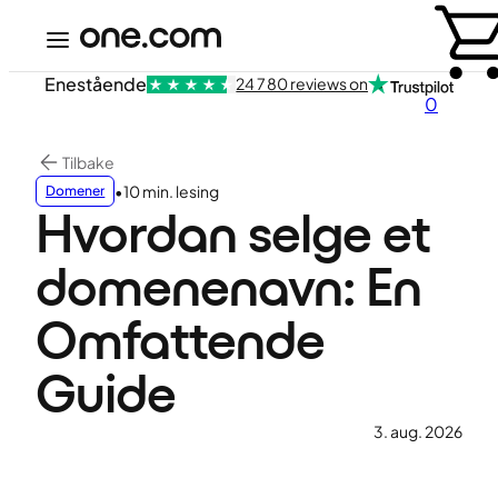
Enestående
24 780 reviews on
0
Tilbake
•
10 min. lesing
Domener
Hvordan selge et
domenenavn: En
Omfattende
Guide
3. aug. 2026