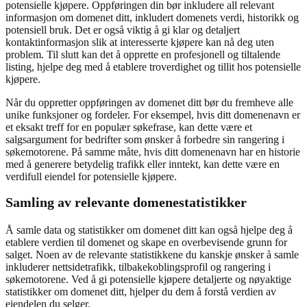
potensielle kjøpere. Oppføringen din bør inkludere all relevant
informasjon om domenet ditt, inkludert domenets verdi, historikk og
potensiell bruk. Det er også viktig å gi klar og detaljert
kontaktinformasjon slik at interesserte kjøpere kan nå deg uten
problem. Til slutt kan det å opprette en profesjonell og tiltalende
listing, hjelpe deg med å etablere troverdighet og tillit hos potensielle
kjøpere.
Når du oppretter oppføringen av domenet ditt bør du fremheve alle
unike funksjoner og fordeler. For eksempel, hvis ditt domenenavn er
et eksakt treff for en populær søkefrase, kan dette være et
salgsargument for bedrifter som ønsker å forbedre sin rangering i
søkemotorene. På samme måte, hvis ditt domenenavn har en historie
med å generere betydelig trafikk eller inntekt, kan dette være en
verdifull eiendel for potensielle kjøpere.
Samling av relevante domenestatistikker
Å samle data og statistikker om domenet ditt kan også hjelpe deg å
etablere verdien til domenet og skape en overbevisende grunn for
salget. Noen av de relevante statistikkene du kanskje ønsker å samle
inkluderer nettsidetrafikk, tilbakekoblingsprofil og rangering i
søkemotorene. Ved å gi potensielle kjøpere detaljerte og nøyaktige
statistikker om domenet ditt, hjelper du dem å forstå verdien av
eiendelen du selger.