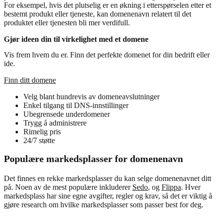
For eksempel, hvis det plutselig er en økning i etterspørselen etter et
bestemt produkt eller tjeneste, kan domenenavn relatert til det
produktet eller tjenesten bli mer verdifull.
Gjør ideen din til virkelighet med et domene
Vis frem hvem du er. Finn det perfekte domenet for din bedrift eller
ide.
Finn ditt domene
Velg blant hundrevis av domeneavslutninger
Enkel tilgang til DNS-innstillinger
Ubegrensede underdomener
Trygg å administrere
Rimelig pris
24/7 støtte
Populære markedsplasser for domenenavn
Det finnes en rekke markedsplasser du kan selge domenenavnet ditt
på. Noen av de mest populære inkluderer
Sedo
, og
Flippa
. Hver
markedsplass har sine egne avgifter, regler og krav, så det er viktig å
gjøre research om hvilke markedsplasser som passer best for deg.