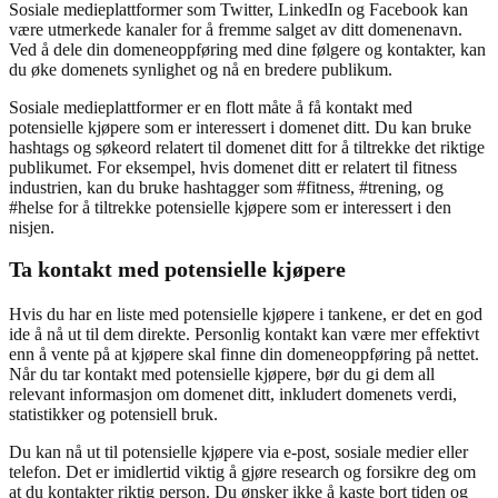
Sosiale medieplattformer som Twitter, LinkedIn og Facebook kan
være utmerkede kanaler for å fremme salget av ditt domenenavn.
Ved å dele din domeneoppføring med dine følgere og kontakter, kan
du øke domenets synlighet og nå en bredere publikum.
Sosiale medieplattformer er en flott måte å få kontakt med
potensielle kjøpere som er interessert i domenet ditt. Du kan bruke
hashtags og søkeord relatert til domenet ditt for å tiltrekke det riktige
publikumet. For eksempel, hvis domenet ditt er relatert til fitness
industrien, kan du bruke hashtagger som #fitness, #trening, og
#helse for å tiltrekke potensielle kjøpere som er interessert i den
nisjen.
Ta kontakt med potensielle kjøpere
Hvis du har en liste med potensielle kjøpere i tankene, er det en god
ide å nå ut til dem direkte. Personlig kontakt kan være mer effektivt
enn å vente på at kjøpere skal finne din domeneoppføring på nettet.
Når du tar kontakt med potensielle kjøpere, bør du gi dem all
relevant informasjon om domenet ditt, inkludert domenets verdi,
statistikker og potensiell bruk.
Du kan nå ut til potensielle kjøpere via e-post, sosiale medier eller
telefon. Det er imidlertid viktig å gjøre research og forsikre deg om
at du kontakter riktig person. Du ønsker ikke å kaste bort tiden og