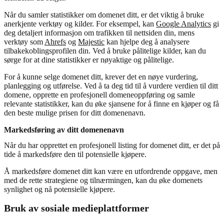
Når du samler statistikker om domenet ditt, er det viktig å bruke
anerkjente verktøy og kilder. For eksempel, kan
Google Analytics
gi
deg detaljert informasjon om trafikken til nettsiden din, mens
verktøy som
Ahrefs
og
Majestic
kan hjelpe deg å analysere
tilbakekoblingsprofilen din. Ved å bruke pålitelige kilder, kan du
sørge for at dine statistikker er nøyaktige og pålitelige.
For å kunne selge domenet ditt, krever det en nøye vurdering,
planlegging og utførelse. Ved å ta deg tid til å vurdere verdien til ditt
domene, opprette en profesjonell domeneoppføring og samle
relevante statistikker, kan du øke sjansene for å finne en kjøper og få
den beste mulige prisen for ditt domenenavn.
Markedsføring av ditt domenenavn
Når du har opprettet en profesjonell listing for domenet ditt, er det på
tide å markedsføre den til potensielle kjøpere.
Å markedsføre domenet ditt kan være en utfordrende oppgave, men
med de rette strategiene og tilnærmingen, kan du øke domenets
synlighet og nå potensielle kjøpere.
Bruk av sosiale medieplattformer