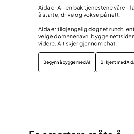
Aida er AI-en bak tjenestene våre – 
å starte, drive og vokse på nett.
Aida er tilgjengelig døgnet rundt, ent
velge domenenavn, bygge nettsiden d
videre. Alt skjer gjennom chat.
Begynn å bygge med AI
Bli kjent med Aid