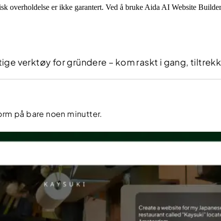
disk overholdelse er ikke garantert. Ved å bruke Aida AI Website Builde
tige verktøy for gründere – kom raskt i gang, tiltre
form på bare noen minutter.