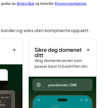
r godtar du
Bruksvilkår
og bekrefter
Personvernerklæring
.
kk kunder og voks uten kompliserte oppsett.
Sikre deg domenet
ditt
Velg domenenavnet som
passer best til bedriften din.