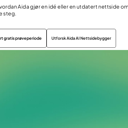
vordan Aida gjør en idé eller en utdatert nettside om 
e steg.
rt gratis prøveperiode
Utforsk Aida AI Nettsidebygger