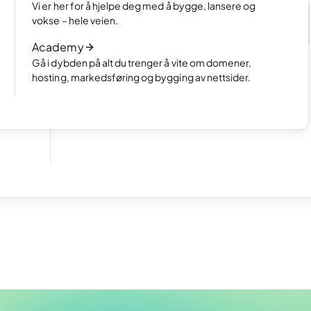
Velg hvordan du vil lage nettsiden din
Vi er her for å hjelpe deg med å bygge, lansere og
e
Les artikkelen
vokse – hele veien.
Slik fungerer AI-basert nettsidebygging
Academy
Les artikkelen
Gå i dybden på alt du trenger å vite om domener,
hosting, markedsføring og bygging av nettsider.