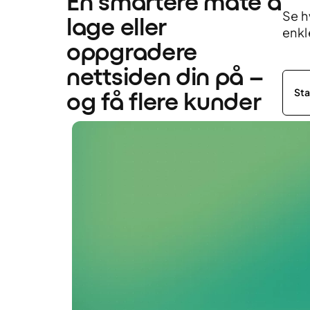
En smartere måte å 
Se h
lage eller 
enkl
oppgradere 
nettsiden din på – 
Sta
og få flere kunder