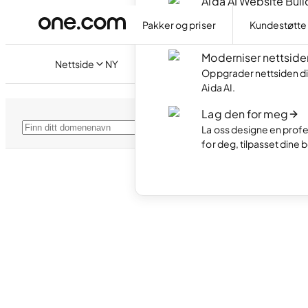
Aida AI Website Buil
Lag din egen nettside 
Pakker og priser
Kundestøtte
AI.
Moderniser nettside
Nettside
NY
Oppgrader nettsiden di
Aida AI.
Lag den for meg
Søk
La oss designe en profe
for deg, tilpasset dine 