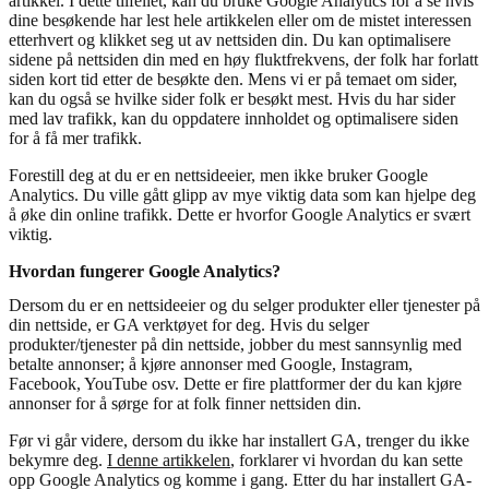
artikkel. I dette tilfellet, kan du bruke Google Analytics for å se hvis
dine besøkende har lest hele artikkelen eller om de mistet interessen
etterhvert og klikket seg ut av nettsiden din. Du kan optimalisere
sidene på nettsiden din med en høy fluktfrekvens, der folk har forlatt
siden kort tid etter de besøkte den. Mens vi er på temaet om sider,
kan du også se hvilke sider folk er besøkt mest. Hvis du har sider
med lav trafikk, kan du oppdatere innholdet og optimalisere siden
for å få mer trafikk.
Forestill deg at du er en nettsideeier, men ikke bruker Google
Analytics. Du ville gått glipp av mye viktig data som kan hjelpe deg
å øke din online trafikk. Dette er hvorfor Google Analytics er svært
viktig.
Hvordan fungerer Google Analytics?
Dersom du er en nettsideeier og du selger produkter eller tjenester på
din nettside, er GA verktøyet for deg. Hvis du selger
produkter/tjenester på din nettside, jobber du mest sannsynlig med
betalte annonser; å kjøre annonser med Google, Instagram,
Facebook, YouTube osv. Dette er fire plattformer der du kan kjøre
annonser for å sørge for at folk finner nettsiden din.
Før vi går videre, dersom du ikke har installert GA, trenger du ikke
bekymre deg.
I denne artikkelen
, forklarer vi hvordan du kan sette
opp Google Analytics og komme i gang. Etter du har installert GA-