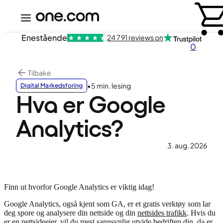
Enestående
24 791 reviews on
0
Tilbake
•
5 min. lesing
Digital Markedsforing
Hva er Google
Analytics?
3. aug. 2026
Finn ut hvorfor Google Analytics er viktig idag!
Google Analytics, også kjent som GA, er et gratis verktøy som lar
deg spore og analysere din nettside og din
nettsides trafikk
. Hvis du
er en nettsideeier, vil du mest sannsynlig utvide bedriften din, da er