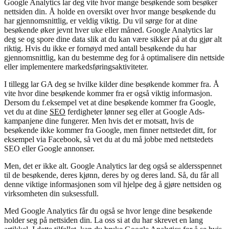
Google Analytics lar deg vite hvor mange besøkende som besøker
nettsiden din. Å holde en oversikt over hvor mange besøkende du
har gjennomsnittlig, er veldig viktig. Du vil sørge for at dine
besøkende øker jevnt hver uke eller måned. Google Analytics lar
deg se og spore dine data slik at du kan være sikker på at du gjør alt
riktig. Hvis du ikke er fornøyd med antall besøkende du har
gjennomsnittlig, kan du bestemme deg for å optimalisere din nettside
eller implementere markedsføringsaktiviteter.
I tillegg lar GA deg se hvilke kilder dine besøkende kommer fra. Å
vite hvor dine besøkende kommer fra er også viktig informasjon.
Dersom du f.eksempel vet at dine besøkende kommer fra Google,
vet du at dine
SEO
ferdigheter lønner seg eller at Google Ads-
kampanjene dine fungerer. Men hvis det er motsatt, hvis de
besøkende ikke kommer fra Google, men finner nettstedet ditt, for
eksempel via Facebook, så vet du at du må jobbe med nettstedets
SEO eller Google annonser.
Men, det er ikke alt. Google Analytics lar deg også se aldersspennet
til de besøkende, deres kjønn, deres by og deres land. Så, du får all
denne viktige informasjonen som vil hjelpe deg å gjøre nettsiden og
virksomheten din suksessfull.
Med Google Analytics får du også se hvor lenge dine besøkende
holder seg på nettsiden din. La oss si at du har skrevet en lang