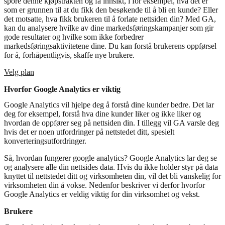
spore denne kjøpstrakten og få innsikt, i for eksempel, hva det er
som er grunnen til at du fikk den besøkende til å bli en kunde? Eller
det motsatte, hva fikk brukeren til å forlate nettsiden din? Med GA,
kan du analysere hvilke av dine markedsføringskampanjer som gir
gode resultater og hvilke som ikke forbedrer
markedsføringsaktivitetene dine. Du kan forstå brukerens oppførsel
for å, forhåpentligvis, skaffe nye brukere.
Velg plan
Hvorfor Google Analytics er viktig
Google Analytics vil hjelpe deg å forstå dine kunder bedre. Det lar
deg for eksempel, forstå hva dine kunder liker og ikke liker og
hvordan de oppfører seg på nettsiden din. I tillegg vil GA varsle deg
hvis det er noen utfordringer på nettstedet ditt, spesielt
konverteringsutfordringer.
Så, hvordan fungerer google analytics? Google Analytics lar deg se
og analysere alle din nettsides data. Hvis du ikke holder styr på data
knyttet til nettstedet ditt og virksomheten din, vil det bli vanskelig for
virksomheten din å vokse. Nedenfor beskriver vi derfor hvorfor
Google Analytics er veldig viktig for din virksomhet og vekst.
Brukere