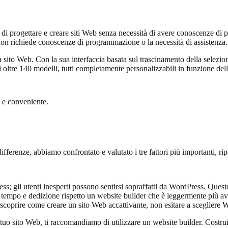
te di progettare e creare siti Web senza necessità di avere conoscenze 
 non richiede conoscenze di programmazione o la necessità di assistenza.
n sito Web. Con la sua interfaccia basata sul trascinamento della selezion
 di oltre 140 modelli, tutti completamente personalizzabili in funzione del
 e conveniente.
ifferenze, abbiamo confrontato e valutato i tre fattori più importanti, ripo
ess; gli utenti inesperti possono sentirsi sopraffatti da WordPress. Ques
ù tempo e dedizione rispetto un website builder che è leggermente più 
uoi scoprire come creare un sito Web accattivante, non esitare a scegliere
tuo sito Web, ti raccomandiamo di utilizzare un website builder. Costru