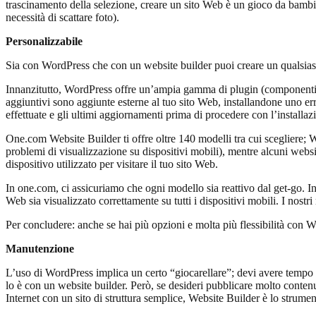
trascinamento della selezione, creare un sito Web è un gioco da bambi
necessità di scattare foto).
Personalizzabile
Sia con WordPress che con un website builder puoi creare un qualsiasi s
Innanzitutto, WordPress offre un’ampia gamma di plugin (componenti ag
aggiuntivi sono aggiunte esterne al tuo sito Web, installandone uno erra
effettuate e gli ultimi aggiornamenti prima di procedere con l’installaz
One.com Website Builder ti offre oltre 140 modelli tra cui scegliere; Wo
problemi di visualizzazione su dispositivi mobili), mentre alcuni webs
dispositivo utilizzato per visitare il tuo sito Web.
In one.com, ci assicuriamo che ogni modello sia reattivo dal get-go. Ino
Web sia visualizzato correttamente su tutti i dispositivi mobili. I nos
Per concludere: anche se hai più opzioni e molta più flessibilità con W
Manutenzione
L’uso di WordPress implica un certo “giocarellare”; devi avere tempo 
lo è con un website builder. Però, se desideri pubblicare molto contenu
Internet con un sito di struttura semplice, Website Builder è lo strumen