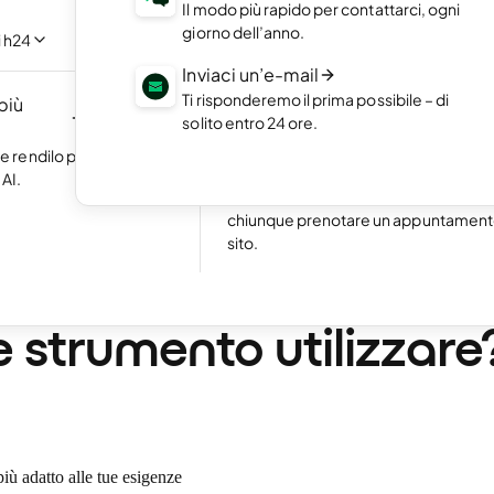
Il modo più rapido per contattarci, ogni
 con l'intelligenza
Metti in mostra i tuoi lavori migliori co
giorno dell’anno.
crivere una riga di
portfolio online.
i h24
Inviaci un’e-mail
Crea un ecommerce
Ti risponderemo il prima possibile – di
 più
Crea il tuo ecommerce e comincia a
NUOVO
solito entro 24 ore.
guadagnare online.
Eccellente
24.777 reviews on
 e rendilo più
Prenotazioni online
AI.
Attiva le prenotazioni online e rendi fa
chiunque prenotare un appuntamento
sito.
7 min. di lettura
ress vs. website buil
 strumento utilizzare
più adatto alle tue esigenze