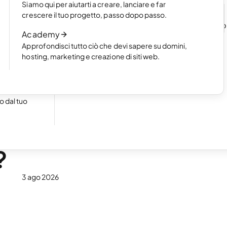
Siamo qui per aiutarti a creare, lanciare e far
n un
Leggi l’articolo
crescere il tuo progetto, passo dopo passo.
Come funziona la creazione di un sito we
Academy
l'AI
Approfondisci tutto ciò che devi sapere su domini,
Leggi l’articolo
hosting, marketing e creazione di siti web.
cile a
 dal tuo
der:
?
3 ago 2026