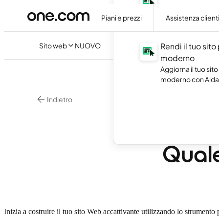
Crea il tuo sito web
artificiale, senza s
Piani e prezzi
Assistenza client
codice.
Sito web
NUOVO
Rendi il tuo sito
moderno
Aggiorna il tuo sito
moderno con Aida 
Indietro
•
Websitebuilder
WordP
Quale
Inizia a costruire il tuo sito Web accattivante utilizzando lo strumento 