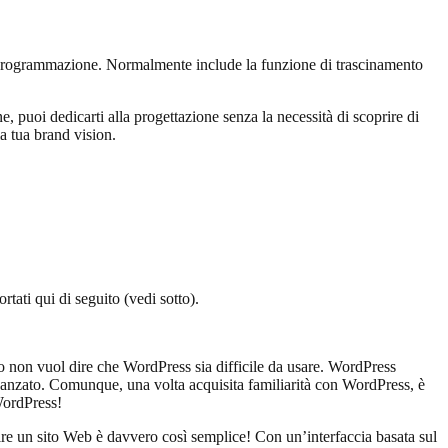
di programmazione. Normalmente include la funzione di trascinamento
e, puoi dedicarti alla progettazione senza la necessità di scoprire di
la tua brand vision.
rtati qui di seguito (vedi sotto).
to non vuol dire che WordPress sia difficile da usare. WordPress
avanzato. Comunque, una volta acquisita familiarità con WordPress, è
 WordPress!
ire un sito Web è davvero così semplice! Con un’interfaccia basata sul