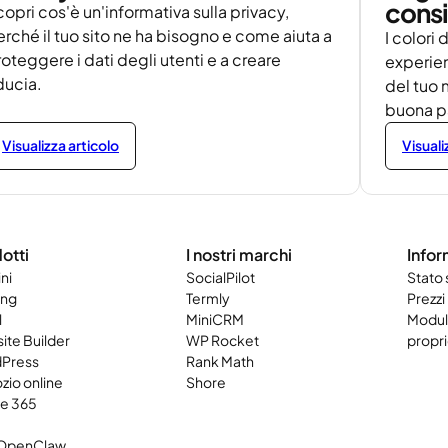
consi
opri cos'è un'informativa sulla privacy,
rché il tuo sito ne ha bisogno e come aiuta a
I colori 
oteggere i dati degli utenti e a creare
experien
ducia.
del tuo 
buona pa
Visualizza articolo
Visuali
otti
I nostri marchi
Infor
ni
SocialPilot
Stato
ing
Termly
Prezzi
l
MiniCRM
Modulo
ite Builder
WP Rocket
propri
Press
Rank Math
zio online
Shore
ce 365
OpenClaw