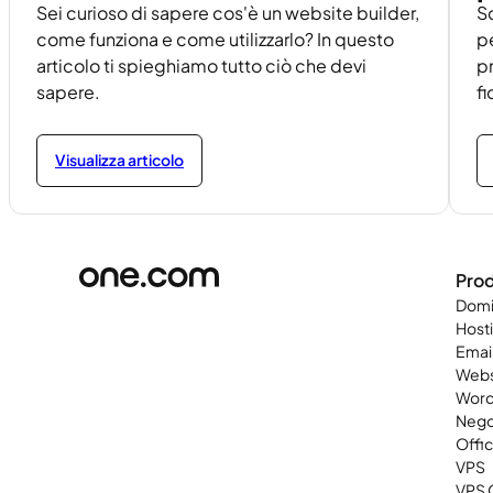
Sei curioso di sapere cos'è un website builder,
Sc
come funziona e come utilizzarlo? In questo
pe
articolo ti spieghiamo tutto ciò che devi
pr
sapere.
fi
Visualizza articolo
Prod
Domi
Host
Emai
Webs
Word
Nego
Offi
VPS
VPS 