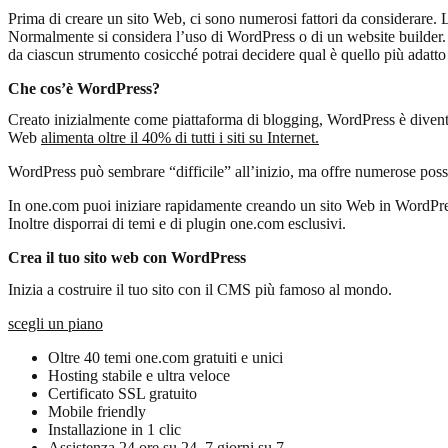
Prima di creare un sito Web, ci sono numerosi fattori da considerare. La
Normalmente si considera l’uso di WordPress o di un website builder. 
da ciascun strumento cosicché potrai decidere qual è quello più adatto a
Che cos’è WordPress?
Creato inizialmente come piattaforma di blogging, WordPress è diventat
Web
alimenta oltre il 40% di tutti i siti su Internet.
WordPress può sembrare “difficile” all’inizio, ma offre numerose possibil
In one.com puoi iniziare rapidamente creando un sito Web in WordPress. 
Inoltre disporrai di temi e di plugin one.com esclusivi.
Crea il tuo sito web con WordPress
Inizia a costruire il tuo sito con il CMS più famoso al mondo.
scegli un piano
Oltre 40 temi one.com gratuiti e unici
Hosting stabile e ultra veloce
Certificato SSL gratuito
Mobile friendly
Installazione in 1 clic
Assistenza 24 ore su 24, 7 giorni su 7