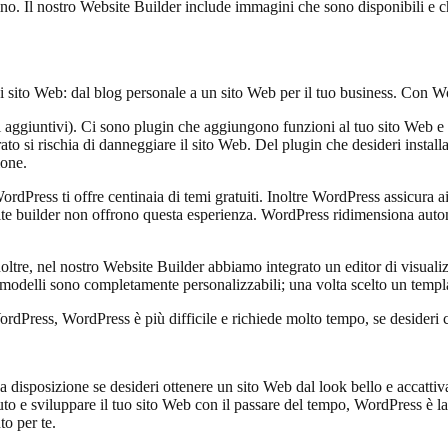
no. Il nostro Website Builder include immagini che sono disponibili e c
ito Web: dal blog personale a un sito Web per il tuo business. Con WordPr
giuntivi). Ci sono plugin che aggiungono funzioni al tuo sito Web e mol
to si rischia di danneggiare il sito Web. Del plugin che desideri installa
ione.
rdPress ti offre centinaia di temi gratuiti. Inoltre WordPress assicura a
ite builder non offrono questa esperienza. WordPress ridimensiona autom
ltre, nel nostro Website Builder abbiamo integrato un editor di visualizza
tri modelli sono completamente personalizzabili; una volta scelto un templ
ordPress, WordPress è più difficile e richiede molto tempo, se desideri c
a disposizione se desideri ottenere un sito Web dal look bello e accatti
to e sviluppare il tuo sito Web con il passare del tempo, WordPress è la
to per te.