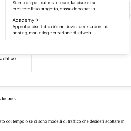
Siamo qui per aiutarti a creare, lanciare e far
n un
Leggi l’articolo
crescere il tuo progetto, passo dopo passo.
Come funziona la creazione di un sito we
Academy
l'AI
Approfondisci tutto ciò che devi sapere su domini,
Leggi l’articolo
hosting, marketing e creazione di siti web.
cile a
 dal tuo
zioni più importanti, affinché tu possa identificare rapidamente le
cchetti hosting di one.com ed è accessibile dal Pannello di controllo.
ncludono:
ato col tempo o se ci sono modelli di traffico che desideri adottare in