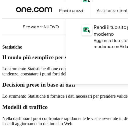
Crea il tuo sito web
artificiale, senza s
Piani e prezzi
Assistenza client
codice.
Sito web
NUOVO
Rendi il tuo sito
moderno
Aggiorna il tuo sito
moderno con Aida 
Statistiche
Il modo più semplice per sapere chi visita il tuo si
Lo strumento Statistiche di one.com è facile da usare e ti consente di an
tendenze, constatare i punti forti del tuo sito Web così come quelli deb
Decisioni prese in base ai dati
Lo strumento Statistiche ti fornisce i dati necessari per prendere valide
Modelli di traffico
Nella dashboard puoi confrontare rapidamente le visite avvenute in diver
fase di aggiornamento del tuo sito Web.