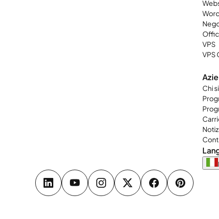
Webs
Word
Nego
Offi
VPS
VPS 
Azi
Chi 
Progr
Progr
Carri
Notiz
Cont
Lan