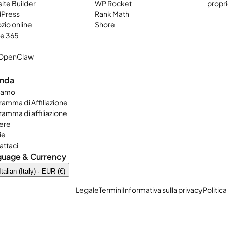
ite Builder
WP Rocket
propri
Press
Rank Math
zio online
Shore
ce 365
OpenClaw
enda
siamo
amma di Affiliazione
amma di affiliazione
ere
ie
attaci
guage & Currency
Italian (Italy) · EUR (€)
Legale
Termini
Informativa sulla privacy
Politica