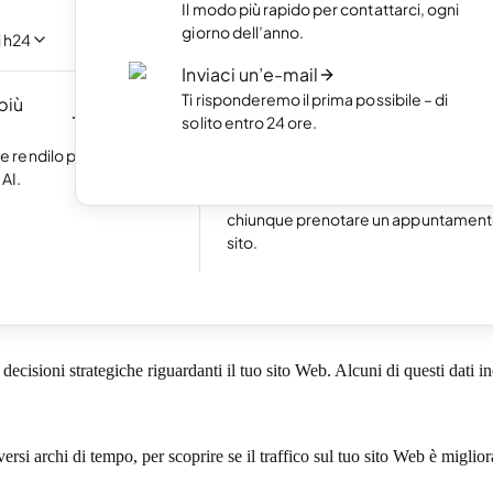
Il modo più rapido per contattarci, ogni
 con l'intelligenza
Metti in mostra i tuoi lavori migliori co
giorno dell’anno.
crivere una riga di
portfolio online.
i h24
Inviaci un’e-mail
Crea un ecommerce
Ti risponderemo il prima possibile – di
 più
Crea il tuo ecommerce e comincia a
NUOVO
solito entro 24 ore.
guadagnare online.
Eccellente
24.792 reviews on
 e rendilo più
Prenotazioni online
AI.
Attiva le prenotazioni online e rendi fa
to Web
chiunque prenotare un appuntamento
sito.
alizzare il traffico di visitatori sul tuo sito Web. Ti fornisce le informa
oli che richiedono attenzione. Lo strumento è pre-installato in tutti i pa
 decisioni strategiche riguardanti il tuo sito Web. Alcuni di questi dati i
si archi di tempo, per scoprire se il traffico sul tuo sito Web è miglior