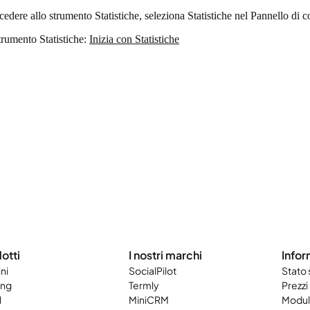
cedere allo strumento Statistiche, seleziona Statistiche nel Pannello di c
strumento Statistiche:
Inizia con Statistiche
otti
I nostri marchi
Infor
ni
SocialPilot
Stato
ing
Termly
Prezzi
l
MiniCRM
Modulo