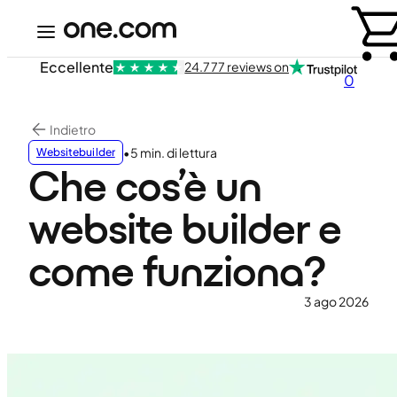
Eccellente
24.777 reviews on
0
Indietro
•
5 min. di lettura
Websitebuilder
Che cos’è un
website builder e
come funziona?
3 ago 2026