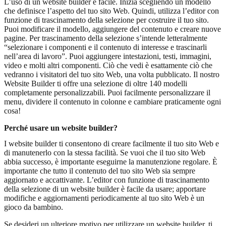
L’uso di un website builder è facile. Inizia scegliendo un modello
che definisce l’aspetto del tuo sito Web. Quindi, utilizza l’editor con
funzione di trascinamento della selezione per costruire il tuo sito.
Puoi modificare il modello, aggiungere del contenuto e creare nuove
pagine. Per trascinamento della selezione s’intende letteralmente
“selezionare i componenti e il contenuto di interesse e trascinarli
nell’area di lavoro”. Puoi aggiungere intestazioni, testi, immagini,
video e molti altri componenti. Ciò che vedi è esattamente ciò che
vedranno i visitatori del tuo sito Web, una volta pubblicato. Il nostro
Website Builder ti offre una selezione di oltre 140 modelli
completamente personalizzabili. Puoi facilmente personalizzare il
menu, dividere il contenuto in colonne e cambiare praticamente ogni
cosa!
Perché usare un website builder?
I website builder ti consentono di creare facilmente il tuo sito Web e
di manutenerlo con la stessa facilità. Se vuoi che il tuo sito Web
abbia successo, è importante eseguirne la manutenzione regolare. È
importante che tutto il contenuto del tuo sito Web sia sempre
aggiornato e accattivante. L’editor con funzione di trascinamento
della selezione di un website builder è facile da usare; apportare
modifiche e aggiornamenti periodicamente al tuo sito Web è un
gioco da bambino.
Se desideri un ulteriore motivo per utilizzare un website builder, ti