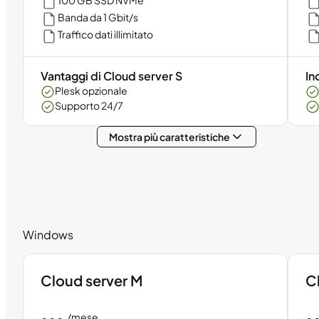
100 GB SSD NVMe
Banda da 1 Gbit/s
Traffico dati illimitato
Vantaggi di Cloud server S
In
Plesk opzionale
Supporto 24/7
Mostra più caratteristiche
Windows
Cloud server M
C
...
.
/mese