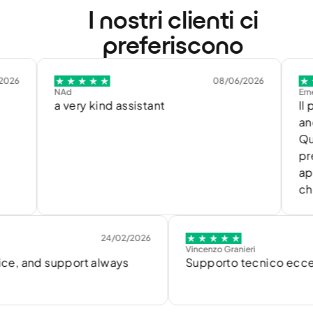
I nostri clienti ci
preferiscono
08/06/2026
NAd
Ernesto Marti
a very kind assistant
Il portal
anche per
Quando se
presente,
appena ch
che è sta
24/02/2026
2
Vincenzo Granieri
d support always
Supporto tecnico eccellente!