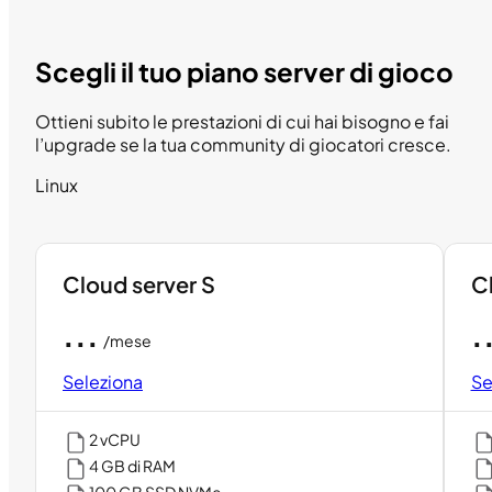
Scegli il tuo piano server di gioco
Ottieni subito le prestazioni di cui hai bisogno e fai
l’upgrade se la tua community di giocatori cresce.
Linux
Cloud server S
C
...
.
/mese
Seleziona
Se
2 vCPU
4 GB di RAM