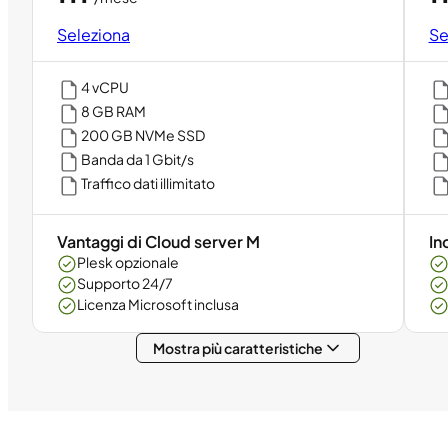
Seleziona
Se
4 vCPU
8 GB RAM
200 GB NVMe SSD
Banda da 1 Gbit/s
Traffico dati illimitato
Vantaggi di Cloud server M
In
Plesk opzionale
Supporto 24/7
Licenza Microsoft inclusa
Mostra più caratteristiche