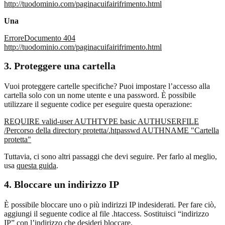
http://tuodominio.com/paginacuifairifrimento.html
Una
ErroreDocumento 404
http://tuodominio.com/paginacuifairifrimento.html
3. Proteggere una cartella
Vuoi proteggere cartelle specifiche? Puoi impostare l’accesso alla
cartella solo con un nome utente e una password. È possibile
utilizzare il seguente codice per eseguire questa operazione:
REQUIRE valid-user AUTHTYPE basic AUTHUSERFILE
/Percorso della directory protetta/.htpasswd AUTHNAME "Cartella
protetta"
Tuttavia, ci sono altri passaggi che devi seguire. Per farlo al meglio,
usa
questa guida
.
4. Bloccare un indirizzo IP
È possibile bloccare uno o più indirizzi IP indesiderati. Per fare ciò,
aggiungi il seguente codice al file .htaccess. Sostituisci “indirizzo
IP” con l’indirizzo che desideri bloccare.