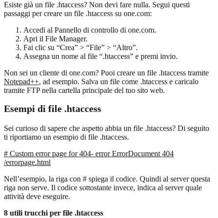
Esiste già un file .htaccess? Non devi fare nulla. Segui questi
passaggi per creare un file .htaccess su one.com:
Accedi al Pannello di controllo di one.com.
Apri il File Manager.
Fai clic su “Crea” > “File” > “Altro”.
Assegna un nome al file “.htaccess” e premi invio.
Non sei un cliente di one.com? Puoi creare un file .htaccess tramite
Notepad++
, ad esempio. Salva un file come .htaccess e caricalo
tramite FTP nella cartella principale del tuo sito web.
Esempi di file .htaccess
Sei curioso di sapere che aspetto abbia un file .htaccess? Di seguito
ti riportiamo un esempio di file .htaccess.
# Custom error page for 404- error ErrorDocument 404
/errorpage.html
Nell’esempio, la riga con # spiega il codice. Quindi al server questa
riga non serve. Il codice sottostante invece, indica al server quale
attività deve eseguire.
8 utili trucchi per file .htaccess