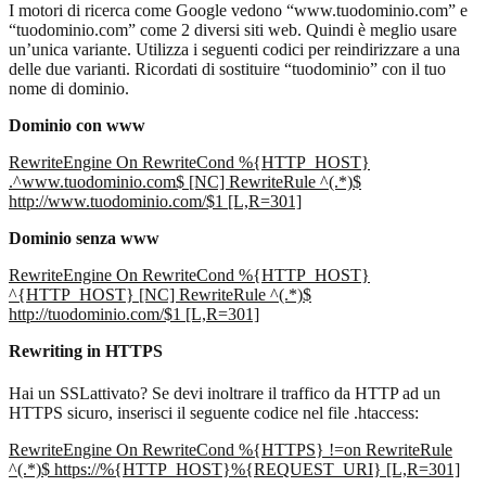
I motori di ricerca come Google vedono “www.tuodominio.com” e
“tuodominio.com” come 2 diversi siti web. Quindi è meglio usare
un’unica variante. Utilizza i seguenti codici per reindirizzare a una
delle due varianti. Ricordati di sostituire “tuodominio” con il tuo
nome di dominio.
Dominio con www
RewriteEngine On RewriteCond %{HTTP_HOST}
.^www.tuodominio.com$ [NC] RewriteRule ^(.*)$
http://www.tuodominio.com/$1 [L,R=301]
Dominio senza www
RewriteEngine On RewriteCond %{HTTP_HOST}
^{HTTP_HOST} [NC] RewriteRule ^(.*)$
http://tuodominio.com/$1 [L,R=301]
Rewriting in HTTPS
Hai un SSLattivato? Se devi inoltrare il traffico da HTTP ad un
HTTPS
sicuro
, inserisci il seguente codice nel file .htaccess:
RewriteEngine On RewriteCond %{HTTPS} !=on RewriteRule
^(.*)$ https://%{HTTP_HOST}%{REQUEST_URI} [L,R=301]