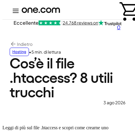
Eccellente
24.768 reviews on
0
Indietro
•
5 min. di lettura
Hosting
Cos’è il file
.htaccess? 8 utili
trucchi
3 ago 2026
Leggi di più sul file .htaccess e scopri come crearne uno