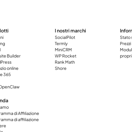
otti
I nostri marchi
Infor
ni
SocialPilot
Stato
ing
Termly
Prezzi
l
MiniCRM
Modulo
ite Builder
WP Rocket
propri
Press
Rank Math
zio online
Shore
ce 365
OpenClaw
enda
siamo
amma di Affiliazione
amma di affiliazione
ere
ie