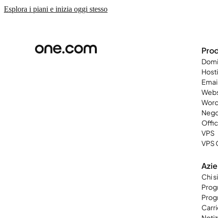
Esplora i piani e inizia oggi stesso
Prod
Domi
Host
Emai
Webs
Word
Nego
Offi
VPS
VPS 
Azi
Chi 
Progr
Progr
Carri
Notiz