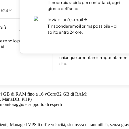
Il modo più rapido per contattarci, ogni
 con l'intelligenza
Metti in mostra i tuoi lavori migliori co
giorno dell’anno.
crivere una riga di
portfolio online.
i h24
Inviaci un’e-mail
Crea un ecommerce
Ti risponderemo il prima possibile – di
 più
Crea il tuo ecommerce e comincia a
NUOVO
solito entro 24 ore.
guadagnare online.
Eccellente
24.778 reviews on
 e rendilo più
Prenotazioni online
AI.
Attiva le prenotazioni online e rendi fa
one di hosting pensata per web designer, startup, e-commerce e aziende
chiunque prenotare un appuntamento
sito.
er virtuale privato, senza la preoccupazione di doverlo gestire autonomam
ore/4 GB di RAM fino a 16 vCore/32 GB di RAM)
nx, MariaDB, PHP)
monitoraggio e supporto di esperti
clienti, Managed VPS ti offre velocità, sicurezza e tranquillità, senza grav