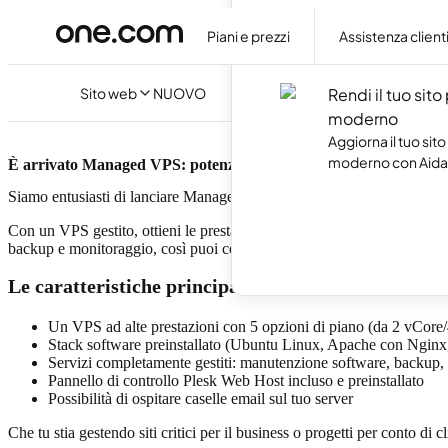
Crea il tuo sito web
artificiale, senza s
Piani e prezzi
Assistenza client
codice.
Sito web
NUOVO
Rendi il tuo sito
moderno
Aggiorna il tuo sito
moderno con Aida 
È arrivato Managed VPS: potenza semplificata
Siamo entusiasti di lanciare Managed VPS, una nuova e potente soluzi
Con un VPS gestito, ottieni le prestazioni e la flessibilità di un serv
backup e monitoraggio, così puoi concentrarti sul tuo business.
Le caratteristiche principali includono:
Un VPS ad alte prestazioni con 5 opzioni di piano (da 2 vC
Stack software preinstallato (Ubuntu Linux, Apache con Ngi
Servizi completamente gestiti: manutenzione software, backup, 
Pannello di controllo Plesk Web Host incluso e preinstallato
Possibilità di ospitare caselle email sul tuo server
Che tu stia gestendo siti critici per il business o progetti per conto di 