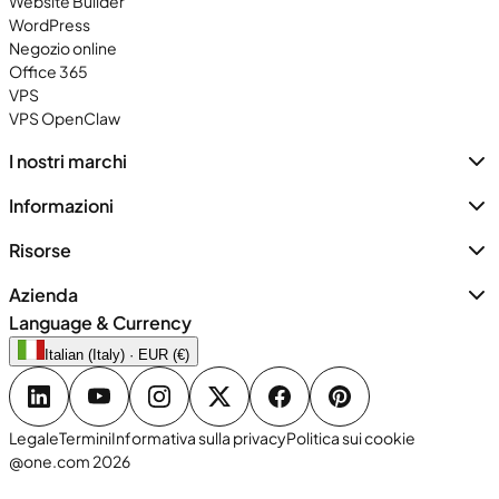
Website Builder
WordPress
Negozio online
Office 365
VPS
VPS OpenClaw
I nostri marchi
Informazioni
Risorse
Azienda
Language & Currency
Italian (Italy) · EUR (€)
Legale
Termini
Informativa sulla privacy
Politica sui cookie
@one.com 2026