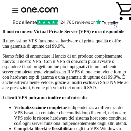
Eccellente
24.780 reviews on
0
Il nostro nuovo Virtual Private Server (VPS) è ora disponibile
Il nuovissimo VPS funziona su hardware di prima qualità e offre
una garanzia di uptime del 99,9%.
Siamo felici di annunciare il lancio di un prodotto completamente
nuovo: il nostro VPS! Con il VPS di one.com puoi avviare o
espandere i tuoi progetti online più impegnativi in un ambiente
server completamente virtualizzato.
Il VPS di one.com viene fornito
con hardware top di gamma e una garanzia di uptime del 99,9%. È
anche estremamente veloce, grazie ai nostri esclusivi SSD NVMe ad
alte prestazioni, 6 volte più veloci dei normali SSD.
I clienti VPS potranno inoltre usufruire di:
Virtualizzazione completa
e indipendenza: a differenza dei
VPS basati su container che condividono il kernel, nel nostro
VPS solo le risorse hardware del sistema host sono condivise,
così ogni server funziona indipendentemente dagli altri utenti.
Completa libertà e flessibilità:
scegli tra VPS Windows o