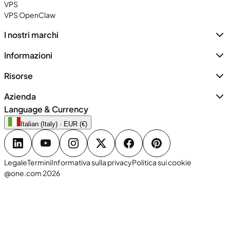
VPS
VPS OpenClaw
I nostri marchi
Informazioni
Risorse
Azienda
Language & Currency
Italian (Italy) · EUR (€)
Legale
Termini
Informativa sulla privacy
Politica sui cookie
@one.com 2026