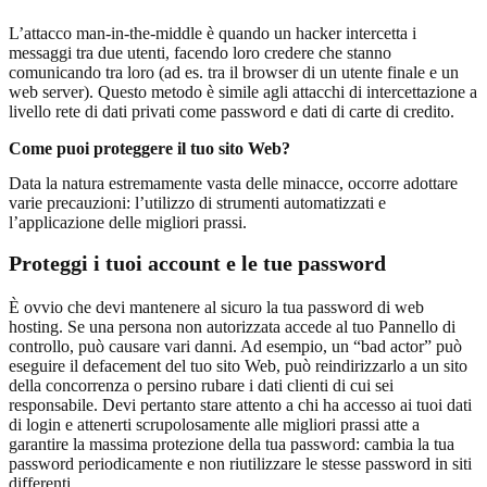
L’attacco man-in-the-middle è quando un hacker intercetta i
messaggi tra due utenti, facendo loro credere che stanno
comunicando tra loro (ad es. tra il browser di un utente finale e un
web server). Questo metodo è simile agli attacchi di intercettazione a
livello rete di dati privati come password e dati di carte di credito.
Come puoi proteggere il tuo sito Web?
Data la natura estremamente vasta delle minacce, occorre adottare
varie precauzioni: l’utilizzo di strumenti automatizzati e
l’applicazione delle migliori prassi.
Proteggi i tuoi account e le tue password
È ovvio che devi mantenere al sicuro la tua password di web
hosting. Se una persona non autorizzata accede al tuo Pannello di
controllo, può causare vari danni. Ad esempio, un “bad actor” può
eseguire il defacement del tuo sito Web, può reindirizzarlo a un sito
della concorrenza o persino rubare i dati clienti di cui sei
responsabile. Devi pertanto stare attento a chi ha accesso ai tuoi dati
di login e attenerti scrupolosamente alle migliori prassi atte a
garantire la massima protezione della tua password: cambia la tua
password periodicamente e non riutilizzare le stesse password in siti
differenti.