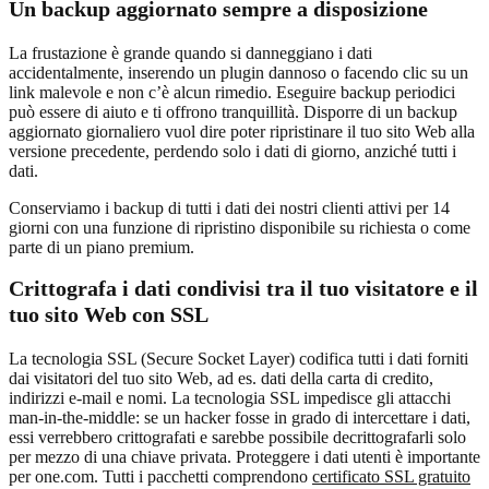
Un backup aggiornato sempre a disposizione
La frustazione è grande quando si danneggiano i dati
accidentalmente, inserendo un plugin dannoso o facendo clic su un
link malevole e non c’è alcun rimedio. Eseguire backup periodici
può essere di aiuto e ti offrono tranquillità. Disporre di un backup
aggiornato giornaliero vuol dire poter ripristinare il tuo sito Web alla
versione precedente, perdendo solo i dati di giorno, anziché tutti i
dati.
Conserviamo i backup di tutti i dati dei nostri clienti attivi per 14
giorni con una funzione di ripristino disponibile su richiesta o come
parte di un piano premium.
Crittografa i dati condivisi tra il tuo visitatore e il
tuo sito Web con SSL
La tecnologia SSL (Secure Socket Layer) codifica tutti i dati forniti
dai visitatori del tuo sito Web, ad es. dati della carta di credito,
indirizzi e-mail e nomi. La tecnologia SSL impedisce gli attacchi
man-in-the-middle: se un hacker fosse in grado di intercettare i dati,
essi verrebbero crittografati e sarebbe possibile decrittografarli solo
per mezzo di una chiave privata. Proteggere i dati utenti è importante
per one.com. Tutti i pacchetti comprendono
certificato SSL gratuito