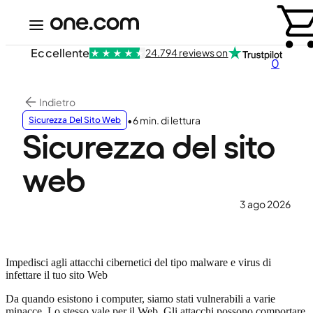
Eccellente
24.794 reviews on
0
Indietro
•
6 min. di lettura
Sicurezza Del Sito Web
Sicurezza del sito
web
3 ago 2026
Impedisci agli attacchi cibernetici del tipo malware e virus di
infettare il tuo sito Web
Da quando esistono i computer, siamo stati vulnerabili a varie
minacce. Lo stesso vale per il Web. Gli attacchi possono comportare