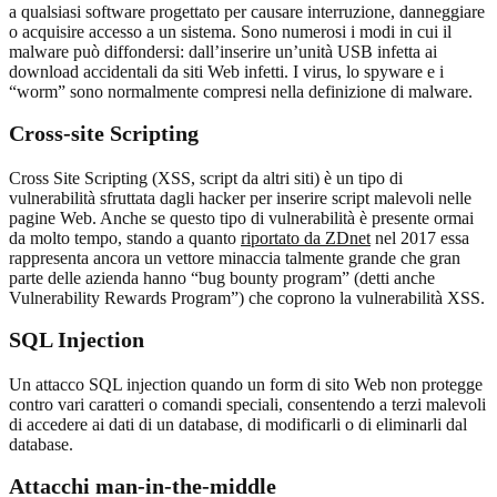
a qualsiasi software progettato per causare interruzione, danneggiare
o acquisire accesso a un sistema. Sono numerosi i modi in cui il
malware può diffondersi: dall’inserire un’unità USB infetta ai
download accidentali da siti Web infetti. I virus, lo spyware e i
“worm” sono normalmente compresi nella definizione di malware.
Cross-site Scripting
Cross Site Scripting (XSS, script da altri siti) è un tipo di
vulnerabilità sfruttata dagli hacker per inserire script malevoli nelle
pagine Web. Anche se questo tipo di vulnerabilità è presente ormai
da molto tempo, stando a quanto
riportato da ZDnet
nel 2017 essa
rappresenta ancora un vettore minaccia talmente grande che gran
parte delle azienda hanno “bug bounty program” (detti anche
Vulnerability Rewards Program”) che coprono la vulnerabilità XSS.
SQL Injection
Un attacco SQL injection quando un form di sito Web non protegge
contro vari caratteri o comandi speciali, consentendo a terzi malevoli
di accedere ai dati di un database, di modificarli o di eliminarli dal
database.
Attacchi man-in-the-middle