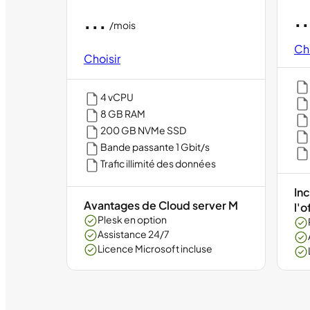
..
...
/mois
Cho
Choisir
4 vCPU
8 GB RAM
200 GB NVMe SSD
Bande passante 1 Gbit/s
Trafic illimité des données
Inc
Avantages de Cloud server M
l'o
Plesk en option
Assistance 24/7
Licence Microsoft incluse