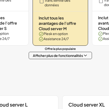
imité des
Tra
Trafic illimité des
do
données
les
Inclut
Inclut tous les
de l'offre
avant
avantages de l'offre
er S
Cloud
Cloud server M
option
Ple
Plesk en option
e 24/7
Ass
Assistance 24/7
Offre la plus populaire
Afficher plus de fonctionnalités
oud server L
Cloud server XL