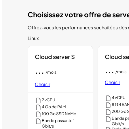
Choisissez votre offre de serv
Offrez-vous les performances souhaitées dès ma
Linux
Cloud server S
Cloud se
...
...
/mois
/mois
Choisir
Choisir
4 vCPU
2 vCPU
8 GB RA
4 Go de RAM
200 Go 
100 Go SSD NVMe
Bande pa
Bande passante 1
Gbit/s
Gbit/s