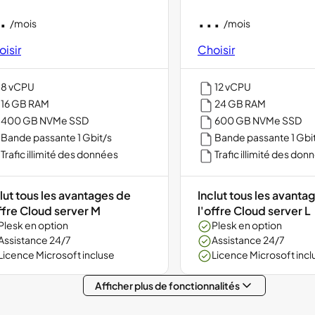
.
...
/mois
/mois
isir
Choisir
8 vCPU
12 vCPU
16 GB RAM
24 GB RAM
400 GB NVMe SSD
600 GB NVMe SSD
Bande passante 1 Gbit/s
Bande passante 1 Gbi
Trafic illimité des données
Trafic illimité des don
lut tous les avantages de
Inclut tous les avanta
ffre Cloud server M
l'offre Cloud server L
Plesk en option
Plesk en option
Assistance 24/7
Assistance 24/7
Licence Microsoft incluse
Licence Microsoft incl
Afficher plus de fonctionnalités