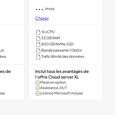
...
/mois
Choisir
16 vCPU
32 GB RAM
800 GB NVMe SSD
t/s
Bande passante 1 Gbit/s
nées
Trafic illimité des données
ges de
Inclut tous les avantages de
l'offre Cloud server XL
Plesk en option
Assistance 24/7
use
Licence Microsoft incluse