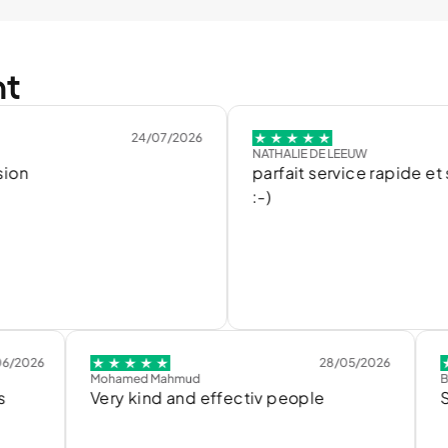
nt
24/07/2026
16
NATHALIE DE LEEUW
parfait service rapide et sympa
:-)
28/05/2026
Mohamed Mahmud
Bruno Tiel
Very kind and effectiv people
Service 