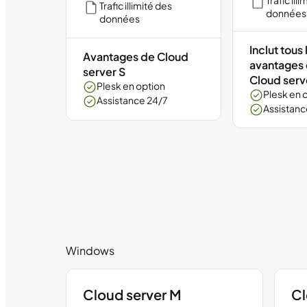
Trafic ill
Trafic illimité des
données
données
Inclut tous 
Avantages de Cloud
avantages 
server S
Cloud serv
Plesk en option
Plesk en 
Assistance 24/7
Assistanc
Windows
Cloud server M
Cl