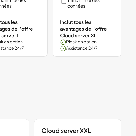
fic illimité des
Trafic illimité des
nnées
données
 tous les
Inclut tous les
ages de l'offre
avantages de l'offre
 server L
Cloud server XL
sk en option
Plesk en option
istance 24/7
Assistance 24/7
Cloud server XXL