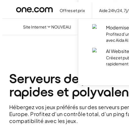
Builder
Offres et prix
Aide 24h/24, 7j
Créez votre
discutant ave
Site Internet
NOUVEAU
Modernisez
Profitez d’
avec Aida AI
AI Website
Créez et pub
rapidement g
Serveurs de jeu eur
rapides et polyvalen
Hébergez vos jeux préférés sur des serveurs pe
Europe. Profitez d’un contrôle total, d’un ping f
compatibilité avec les jeux.