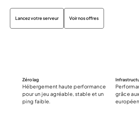
Lancez votre serveur
Voir nos offres
Zéro lag
Infrastruc
Hébergement haute performance
Performan
pour un jeu agréable, stable et un
grâce aux
ping faible.
européen