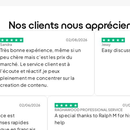
Nos clients nous apprécie
02/08/2026
Jessy
onne expérience, même si un
Easy discussion
re mais c’est les prix du
 Le service client est à
e et réactif.je peux
ment me concentrer sur la
on de contenu.
02/06/2026
01/06/2026
RAGHAWOOD PROFESSIONAL SERVICE
A special thanks to Ralph M for his
apides
help
 français