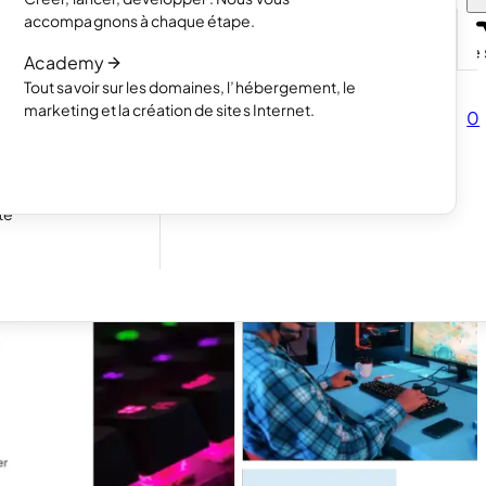
projets avec un
Lire l’article
accompagnons à chaque étape.
Comment fonctionne la création de s
Academy
Lire l’article
Tout savoir sur les domaines, l’hébergement, le
mencez à vendre
marketing et la création de sites Internet.
0
s
ous pour vos
te