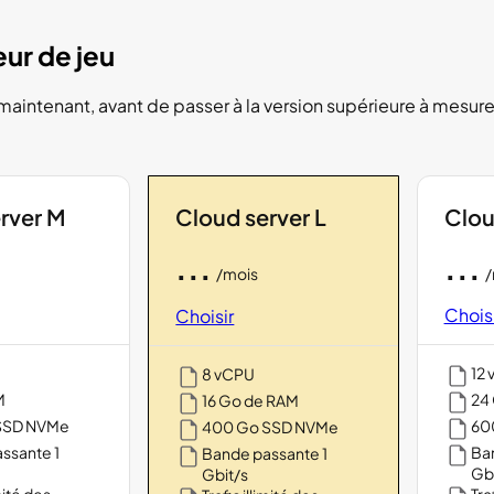
eur de jeu
intenant, avant de passer à la version supérieure à mesure
rver M
Cloud server L
Clou
...
...
/
/mois
Choisi
Choisir
12
8 vCPU
M
24
16 Go de RAM
SSD NVMe
60
400 Go SSD NVMe
ssante 1
Ban
Bande passante 1
Gbi
Gbit/s