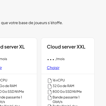
 que votre base de joueurs s’étoffe.
d server XL
Cloud server XXL
...
mois
/mois
r
Choisir
 vCPU
16 vCPU
 Go de RAM
32 Go de RAM
0 Go SSD NVMe
800 Go SSD NVMe
de passante 1
Bande passante 1
t/s
Gbit/s