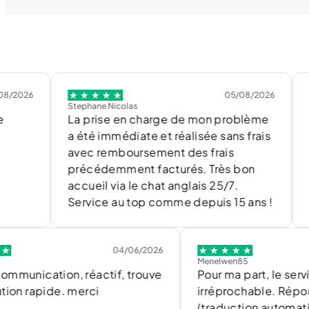
05/08/2026
Stephane Nicolas
Sandra
La prise en charge de mon problème
Très b
a été immédiate et réalisée sans frais
peu chè
avec remboursement des frais
marché.
précédemment facturés. Très bon
l’écout
accueil via le chat anglais 25/7.
pleine
Service au top comme depuis 15 ans !
creati
04/06/2026
Menelwen85
ation, réactif, trouve
Pour ma part, le service est
pide. merci
irréprochable. Réponses r
(traduction automatique en