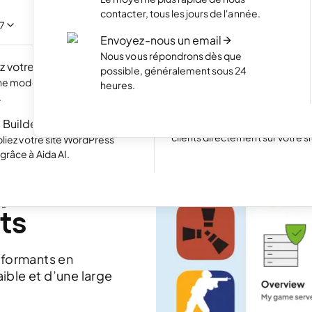
NOUVEAU
Mettez en valeur vos meilleurs 
contacter, tous les jours de l'année.
portfolio élégant
/7
 propre site web en
Envoyez-nous un email
c l'IA.
Boutique en ligne
Nous vous répondrons dès que
 votre site
NOUVEAU
Lancez votre boutique et com
possible, généralement sous 24
vos produits en ligne
une modernisation rapide
heures.
Excellent
24 791 reviews on
.
Site web avec réservation
 Builder pour WP
Simplifiez la prise de rendez-v
clients directement sur votre si
liez votre site WordPress
râce à Aida AI.
opéens 
ts
rformants en
aible et d’une large