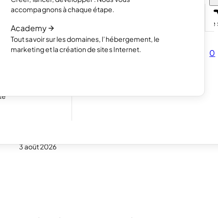
projets avec un
Lire l’article
accompagnons à chaque étape.
Comment fonctionne la création de s
Academy
Lire l’article
Tout savoir sur les domaines, l’hébergement, le
mencez à vendre
marketing et la création de sites Internet.
0
s
ous pour vos
te
xy ?
3 août 2026