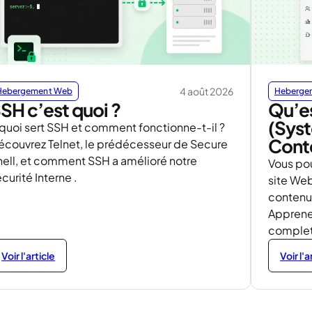
4 août 2026
Hebergement Web
Heberge
SH c’est quoi ?
Qu’e
(Sys
 quoi sert SSH et comment fonctionne-t-il ?
Cont
écouvrez Telnet, le prédécesseur de Secure
hell, et comment SSH a amélioré notre
Vous pou
curité Interne .
site We
contenu 
Apprenez
complet
Voir l'article
Voir l'a