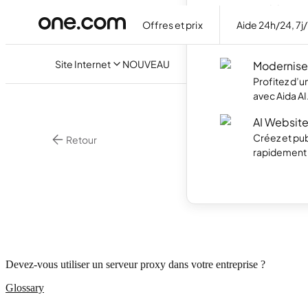
Builder
Offres et prix
Aide 24h/24, 7j
Créez votre
discutant ave
Site Internet
NOUVEAU
Modernisez
Profitez d’
avec Aida AI
AI Website
Créez et pub
Retour
rapidement g
Hebergement We
Qu’es
Devez-vous utiliser un serveur proxy dans votre entreprise ?
Glossary