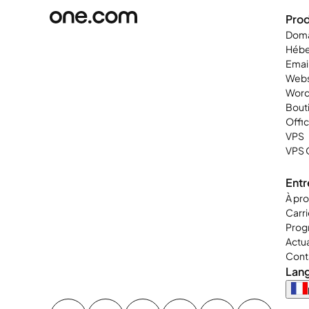
Prod
Doma
Héb
Emai
Webs
Word
Bouti
Offi
VPS
VPS 
Entr
À pr
Carr
Progr
Actua
Cont
Lan