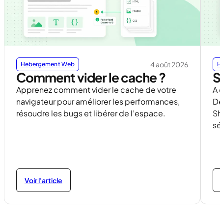
4 août 2026
Hebergement Web
Comment vider le cache ?
S
Apprenez comment vider le cache de votre
A
navigateur pour améliorer les performances,
D
résoudre les bugs et libérer de l’espace.
S
sé
Voir l'article