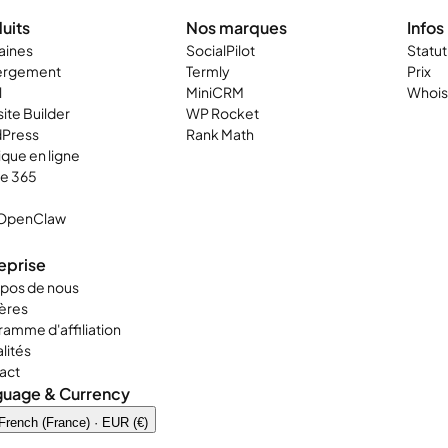
uits
Nos marques
Infos
ines
SocialPilot
Statu
ergement
Termly
Prix
l
MiniCRM
Whois
ite Builder
WP Rocket
Press
Rank Math
que en ligne
ce 365
OpenClaw
eprise
opos de nous
ières
amme d'affiliation
lités
act
guage & Currency
French (France) · EUR (€)