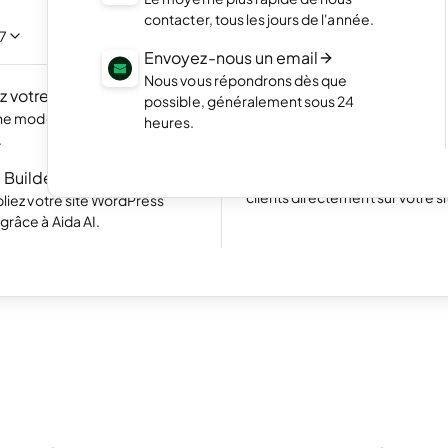
NOUVEAU
Mettez en valeur vos meilleurs 
contacter, tous les jours de l'année.
portfolio élégant
/7
 propre site web en
Envoyez-nous un email
c l'IA.
Boutique en ligne
Nous vous répondrons dès que
 votre site
NOUVEAU
Lancez votre boutique et com
possible, généralement sous 24
vos produits en ligne
une modernisation rapide
heures.
Excellent
24 774 reviews on
.
Site web avec réservation
 Builder pour WP
Simplifiez la prise de rendez-v
clients directement sur votre si
liez votre site WordPress
râce à Aida AI.
•
4 min. de lecture
b
t ce qu’un serveur pro