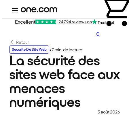
Excellent
24 794 reviews on
0
Retour
•
7 min. de lecture
Securite De Site Web
La sécurité des
sites web face aux
menaces
numériques
3 août 2026