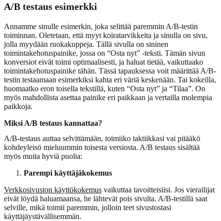
A/B testaus esimerkki
Annamme sinulle esimerkin, joka selittää paremmin A/B-testin
toiminnan. Oletetaan, että myyt koiratarvikkeita ja sinulla on sivu,
jolla myydään ruokakuppeja. Tällä sivulla on sininen
toimintakehotuspainike, jossa on “Osta nyt” -teksti. Tämän sivun
konversiot eivät toimi optimaalisesti, ja haluat tietää, vaikuttaako
toimintakehotuspainike tähän. Tässä tapauksessa voit määrittää A/B-
testin testaamaan esimerkiksi kahta eri väriä keskenään. Tai kokeilla,
huomaatko eron toisella tekstillä, kuten “Osta nyt” ja “Tilaa”. On
myös mahdollista asettaa painike eri paikkaan ja vertailla molempia
paikkoja.
Miksi A/B testaus kannattaa?
A/B-testaus auttaa selvittämään, toimiiko taktiikkasi vai pitääkö
kohdeyleisö mieluummin toisesta versiosta. A/B testaus sisältää
myös muita hyviä puolia:
Parempi käyttäjäkokemus
Verkkosivuston käyttökokemus
vaikuttaa tavoitteisiisi. Jos vierailijat
eivät löydä haluamaansa, he lähtevät pois sivulta. A/B-testillä saat
selville, mikä toimii paremmin, jolloin teet sivustostasi
käyttäjäystävällisemmän.