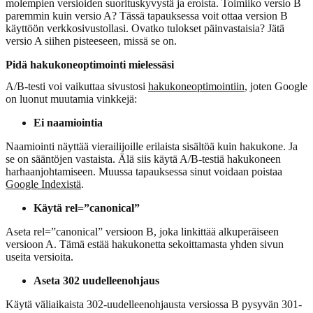
molempien versioiden suorituskyvystä ja eroista. Toimiiko versio B
paremmin kuin versio A? Tässä tapauksessa voit ottaa version B
käyttöön verkkosivustollasi. Ovatko tulokset päinvastaisia? Jätä
versio A siihen pisteeseen, missä se on.
Pidä hakukoneoptimointi mielessäsi
A/B-testi voi vaikuttaa sivustosi
hakukoneoptimointiin
, joten Google
on luonut muutamia vinkkejä:
Ei naamiointia
Naamiointi näyttää vierailijoille erilaista sisältöä kuin hakukone. Ja
se on sääntöjen vastaista. Älä siis käytä A/B-testiä hakukoneen
harhaanjohtamiseen. Muussa tapauksessa sinut voidaan poistaa
Google Indexistä
.
Käytä rel=”canonical”
Aseta rel=”canonical” versioon B, joka linkittää alkuperäiseen
versioon A. Tämä estää hakukonetta sekoittamasta yhden sivun
useita versioita.
Aseta 302 uudelleenohjaus
Käytä väliaikaista 302-uudelleenohjausta versiossa B pysyvän 301-