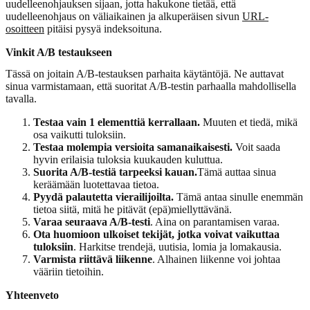
uudelleenohjauksen sijaan, jotta hakukone tietää, että
uudelleenohjaus on väliaikainen ja alkuperäisen sivun
URL-
osoitteen
pitäisi pysyä indeksoituna.
Vinkit A/B testaukseen
Tässä on joitain A/B-testauksen parhaita käytäntöjä. Ne auttavat
sinua varmistamaan, että suoritat A/B-testin parhaalla mahdollisella
tavalla.
Testaa vain 1 elementtiä kerrallaan.
Muuten et tiedä, mikä
osa vaikutti tuloksiin.
Testaa molempia versioita samanaikaisesti.
Voit saada
hyvin erilaisia tuloksia kuukauden kuluttua.
Suorita A/B-testiä tarpeeksi kauan.
Tämä auttaa sinua
keräämään luotettavaa tietoa.
Pyydä palautetta vierailijoilta.
Tämä antaa sinulle enemmän
tietoa siitä, mitä he pitävät (epä)miellyttävänä.
Varaa seuraava A/B-testi
. Aina on parantamisen varaa.
Ota huomioon ulkoiset tekijät, jotka voivat vaikuttaa
tuloksiin
. Harkitse trendejä, uutisia, lomia ja lomakausia.
Varmista riittävä liikenne
. Alhainen liikenne voi johtaa
vääriin tietoihin.
Yhteenveto