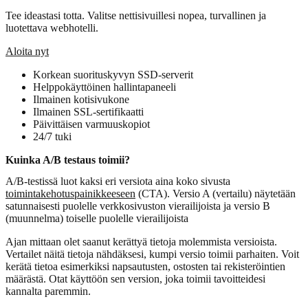
Tee ideastasi totta. Valitse nettisivuillesi nopea, turvallinen ja
luotettava webhotelli.
Aloita nyt
Korkean suorituskyvyn SSD-serverit
Helppokäyttöinen hallintapaneeli
Ilmainen kotisivukone
Ilmainen SSL-sertifikaatti
Päivittäisen varmuuskopiot
24/7 tuki
Kuinka A/B testaus toimii?
A/B-testissä luot kaksi eri versiota aina koko sivusta
toimintakehotuspainikkeeseen
(CTA). Versio A (vertailu) näytetään
satunnaisesti puolelle verkkosivuston vierailijoista ja versio B
(muunnelma) toiselle puolelle vierailijoista
Ajan mittaan olet saanut kerättyä tietoja molemmista versioista.
Vertailet näitä tietoja nähdäksesi, kumpi versio toimii parhaiten. Voit
kerätä tietoa esimerkiksi napsautusten, ostosten tai rekisteröintien
määrästä. Otat käyttöön sen version, joka toimii tavoitteidesi
kannalta paremmin.