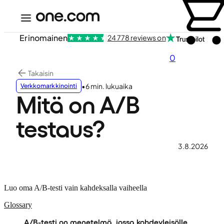
Erinomainen
24 778 reviews on
0
Takaisin
•
6 min. lukuaika
Verkkomarkkinointi
Mitä on A/B
testaus?
3.8.2026
Luo oma A/B-testi vain kahdeksalla vaiheella
Glossary
A/B-testi on menetelmä, jossa kohdeyleisölle