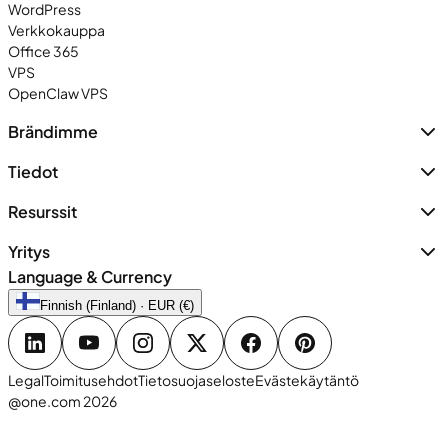
WordPress
Verkkokauppa
Office 365
VPS
OpenClaw VPS
Brändimme
Tiedot
Resurssit
Yritys
Language & Currency
Finnish (Finland) · EUR (€)
Legal
Toimitusehdot
Tietosuojaseloste
Evästekäytäntö
@one.com 2026