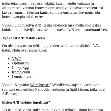
testin tekemiseen. Sellaiset tekijät, kuten haluttu vaikutus ja
alkuperäisen version konversioprosentti vaikuttavat tarvitsemaasi
kävijämäärään. Yleensä kuitenkin mitä enemmän kävijöitä, sitä
luotettavampia tulokset ovat.
Vinkki:
Optimizelyn A/B -testin otoskoon laskimella
voit laskea,
kuinka monta kävijää tarvitset luotettavan A/B-testin suorittamiseen.
Työkalut A/B testaukseen
On olemassa useita työkaluja, joiden avulla voit määrittää A/B-
testin. Niitä ovat esimerkiksi:
VWO
Optimizely
Crazy Egg
Kameleoon
Omniconvert
Vinkki: Käytätkö
WordPressiä
? WordPress-laajennuksella voit
suorittaa esimerkiksi
Nelio AB Testingin
ja
Split Heron
, jotka ovat
A/B testejä.
Miten A/B testaus tapahtuu?
Jos haluat selvittää, mikä toimii hyvin ja mikä ei, sinun kannattaa