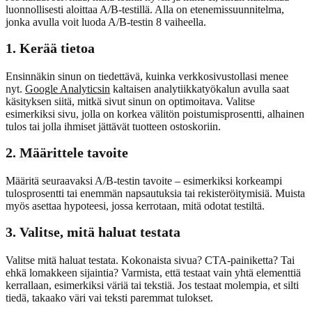
luonnollisesti aloittaa A/B-testillä. Alla on etenemissuunnitelma,
jonka avulla voit luoda A/B-testin 8 vaiheella.
1. Kerää tietoa
Ensinnäkin sinun on tiedettävä, kuinka verkkosivustollasi menee
nyt.
Google Analyticsin
kaltaisen analytiikkatyökalun avulla saat
käsityksen siitä, mitkä sivut sinun on optimoitava. Valitse
esimerkiksi sivu, jolla on korkea välitön poistumisprosentti, alhainen
tulos tai jolla ihmiset jättävät tuotteen ostoskoriin.
2. Määrittele tavoite
Määritä seuraavaksi A/B-testin tavoite – esimerkiksi korkeampi
tulosprosentti tai enemmän napsautuksia tai rekisteröitymisiä. Muista
myös asettaa hypoteesi, jossa kerrotaan, mitä odotat testiltä.
3. Valitse, mitä haluat testata
Valitse mitä haluat testata. Kokonaista sivua? CTA-painiketta? Tai
ehkä lomakkeen sijaintia? Varmista, että testaat vain yhtä elementtiä
kerrallaan, esimerkiksi väriä tai tekstiä. Jos testaat molempia, et silti
tiedä, takaako väri vai teksti paremmat tulokset.