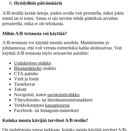
Hyödyllisiä päivämääriä
A/B-testillä keräät tietoja, joiden avulla voit perustella, miksi jokin
toimii tai ei toimi. Sinun ei siis tarvitse tehdä päätöksiä arvailun
perusteella, mikä ei ole tehokasta.
Mihin A/B testausta voi käyttää?
A/B-testausta voi käyttää moniin asioihin. Mainitsimme jo
johdannossa, että voit verrata esimerkiksi kahta aloitussivua. Voit
käyttää A/B testausta myös seuraaviin asioihin:
Uutiskirjeen otsikko
Blogiartikkelin
otsikko
CTA-painike
Värit ja fontit
Tuotekuvat
Tekstit
Navigointi, kuten
navigointivalikko
Yhteydenotto- tai ilmoittautumislomakkeet
Verkkokauppasi
kassaprosessi
Facebook- tai Instagram-mainokset
Kuinka monta kävijää tarvitset A/B-testiin?
On mahdotonta sanoa tarkkaan, kuinka monta kävijää tarvitset A/B-