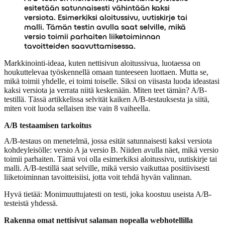
esitetään satunnaisesti vähintään kaksi
versiota. Esimerkiksi aloitussivu, uutiskirje tai
malli. Tämän testin avulla saat selville, mikä
versio toimii parhaiten liiketoiminnan
tavoitteiden saavuttamisessa.
Markkinointi-ideaa, kuten nettisivun aloitussivua, luotaessa on
houkuttelevaa työskennellä omaan tunteeseen luottaen. Mutta se,
mikä toimii yhdelle, ei toimi toiselle. Siksi on viisasta luoda ideastasi
kaksi versiota ja verrata niitä keskenään. Miten teet tämän? A/B-
testillä. Tässä artikkelissa selvität kaiken A/B-testauksesta ja siitä,
miten voit luoda sellaisen itse vain 8 vaiheella.
A/B testaamisen tarkoitus
A/B-testaus on menetelmä, jossa esität satunnaisesti kaksi versiota
kohdeyleisölle: versio A ja versio B. Niiden avulla näet, mikä versio
toimii parhaiten. Tämä voi olla esimerkiksi aloitussivu, uutiskirje tai
malli. A/B-testillä saat selville, mikä versio vaikuttaa positiivisesti
liiketoiminnan tavoitteisiisi, jotta voit tehdä hyvän valinnan.
Hyvä tietää: Monimuuttujatesti on testi, joka koostuu useista A/B-
testeistä yhdessä.
Rakenna omat nettisivut salaman nopealla webhotellilla