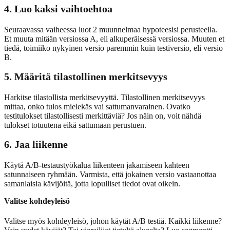
4. Luo kaksi vaihtoehtoa
Seuraavassa vaiheessa luot 2 muunnelmaa hypoteesisi perusteella.
Et muuta mitään versiossa A, eli alkuperäisessä versiossa. Muuten et
tiedä, toimiiko nykyinen versio paremmin kuin testiversio, eli versio
B.
5. Määritä tilastollinen merkitsevyys
Harkitse tilastollista merkitsevyyttä. Tilastollinen merkitsevyys
mittaa, onko tulos mielekäs vai sattumanvarainen. Ovatko
testitulokset tilastollisesti merkittäviä? Jos näin on, voit nähdä
tulokset totuutena eikä sattumaan perustuen.
6. Jaa liikenne
Käytä A/B-testaustyökalua liikenteen jakamiseen kahteen
satunnaiseen ryhmään. Varmista, että jokainen versio vastaanottaa
samanlaisia kävijöitä, jotta lopulliset tiedot ovat oikein.
Valitse kohdeyleisö
Valitse myös kohdeyleisö, johon käytät A/B testiä. Kaikki liikenne?