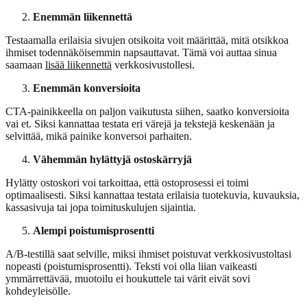
Enemmän liikennettä
Testaamalla erilaisia sivujen otsikoita voit määrittää, mitä otsikkoa
ihmiset todennäköisemmin napsauttavat. Tämä voi auttaa sinua
saamaan
lisää liikennettä
verkkosivustollesi.
Enemmän konversioita
CTA-painikkeella on paljon vaikutusta siihen, saatko konversioita
vai et. Siksi kannattaa testata eri värejä ja tekstejä keskenään ja
selvittää, mikä painike konversoi parhaiten.
Vähemmän hylättyjä ostoskärryjä
Hylätty ostoskori voi tarkoittaa, että ostoprosessi ei toimi
optimaalisesti. Siksi kannattaa testata erilaisia tuotekuvia, kuvauksia,
kassasivuja tai jopa toimituskulujen sijaintia.
Alempi poistumisprosentti
A/B-testillä saat selville, miksi ihmiset poistuvat verkkosivustoltasi
nopeasti (poistumisprosentti). Teksti voi olla liian vaikeasti
ymmärrettävää, muotoilu ei houkuttele tai värit eivät sovi
kohdeyleisölle.