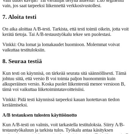
Vain uudet kävijät? Tai vierailijat tietyltä alueelta? Luo segmentti
vain, jos saat tarpeeksi liikennettä verkkosivustollesi.
7. Aloita testi
On aika aloittaa A/B-testi. Tarkista, että testi toimii oikein, jotta voit
kerätä tietoja. Tai A/B-testaustyökalu tekee sen puolestasi.
Vinkki: Ota lomat ja lomakaudet huomioon. Molemmat voivat
vaikuttaa testituloksiin.
8. Seuraa testiä
Kun testi on käynnisä, on tärkeää seurata sitä säännöllisesti. Tämä
johtuu siitä, että versio B voi toimia paljon huonommin kuin
alkuperäinen versio. Koska puolet liikenteestä menee versioon B,
tämä voi vaikuttaa liiketoimintatavoitteisiisi.
Vinkki: Pidä testi käynnissä tarpeeksi kauan luotettavan tiedon
keräämiseksi.
A/B testauksen tulosten käyttöönotto
Kun A/B-testi on valmis, voit tarkastella testituloksia. Siirry A/B-
testaustyökaluun ja tarkista tulos. Työkalu antaa käsityksen