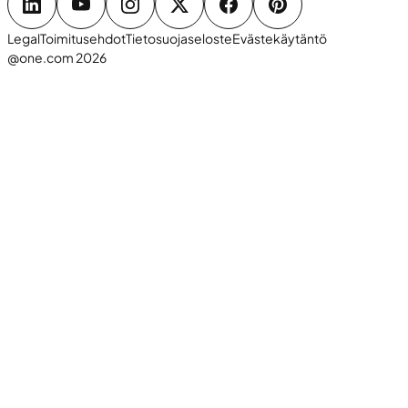
Legal
Toimitusehdot
Tietosuojaseloste
Evästekäytäntö
@one.com 2026