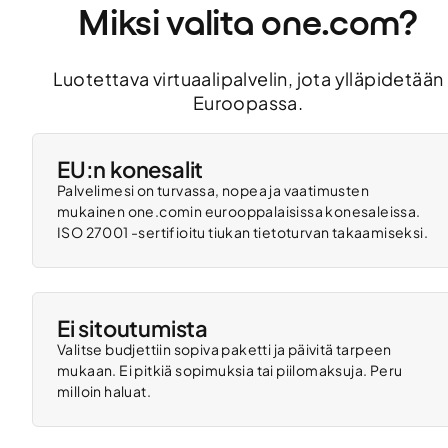
Miksi valita one.com?
Luotettava virtuaalipalvelin, jota ylläpidetään
Euroopassa.
EU:n konesalit
Palvelimesi on turvassa, nopea ja vaatimusten
mukainen one.comin eurooppalaisissa konesaleissa.
ISO 27001 -sertifioitu tiukan tietoturvan takaamiseksi.
Ei sitoutumista
Valitse budjettiin sopiva paketti ja päivitä tarpeen
mukaan. Ei pitkiä sopimuksia tai piilomaksuja. Peru
milloin haluat.