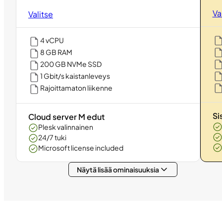
Va
Valitse
4 vCPU
8 GB RAM
200 GB NVMe SSD
1 Gbit/s kaistanleveys
Rajoittamaton liikenne
Si
Cloud server M edut
Plesk valinnainen
24/7 tuki
Microsoft license included
Näytä lisää ominaisuuksia