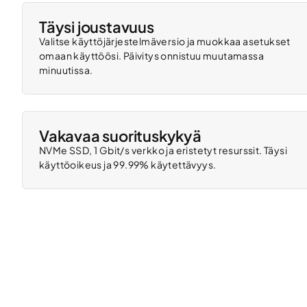
Täysi joustavuus
Valitse käyttöjärjestelmäversio ja muokkaa asetukset
omaan käyttöösi. Päivitys onnistuu muutamassa
minuutissa.
Vakavaa suorituskykyä
NVMe SSD, 1 Gbit/s verkko ja eristetyt resurssit. Täysi
käyttöoikeus ja 99.99% käytettävyys.