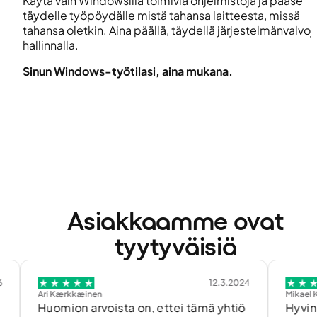
Käytä vain Windowsilla toimivia ohjelmistoja ja pääse
täydelle työpöydälle mistä tahansa laitteesta, missä
tahansa oletkin. Aina päällä, täydellä järjestelmänvalvoj
hallinnalla.
Sinun Windows-työtilasi, aina mukana.
Asiakkaamme ovat
tyytyväisiä
12.3.2024
ri Kærkkæinen
Mikael Kytönen
Huomion arvoista on, ettei tämä yhtiö
Hyvin toimiva