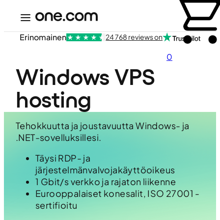
Erinomainen
24 768 reviews on
0
Windows VPS 
hosting
Tehokkuutta ja joustavuutta Windows- ja
.NET-sovelluksillesi.
Täysi RDP- ja
järjestelmänvalvojakäyttöoikeus
1 Gbit/s verkko ja rajaton liikenne
Eurooppalaiset konesalit, ISO 27001 -
sertifioitu