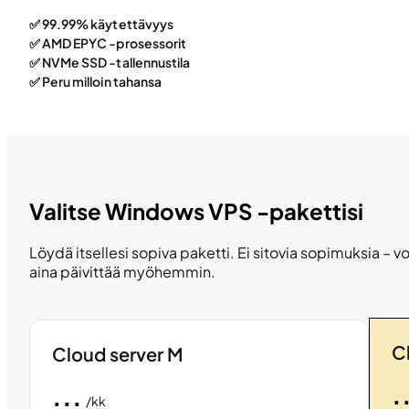
✅ 99.99% käytettävyys
✅ AMD EPYC -prosessorit
✅ NVMe SSD -tallennustila
✅ Peru milloin tahansa
Valitse Windows VPS -pakettisi
Löydä itsellesi sopiva paketti. Ei sitovia sopimuksia – vo
aina päivittää myöhemmin.
C
Cloud server M
.
...
/kk