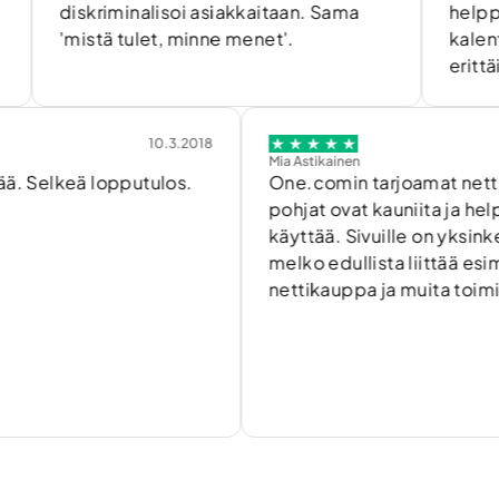
diskriminalisoi asiakkaitaan. Sama
helppoa. Säh
mistä tulet, minne menet'.
kalenterin ja
erittäin hyvä.
10.3.2018
21.
Mia Astikainen
eä lopputulos.
One.comin tarjoamat nettisivujen
pohjat ovat kauniita ja helppoja
käyttää. Sivuille on yksinkertaista 
melko edullista liittää esim.
nettikauppa ja muita toimintoja.