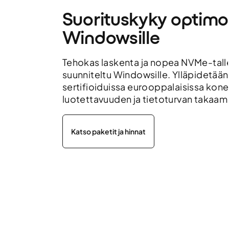
Suorituskyky optimo
Windowsille
Tehokas laskenta ja nopea NVMe-talle
suunniteltu Windowsille. Ylläpidetää
sertifioiduissa eurooppalaisissa kone
luotettavuuden ja tietoturvan takaami
Katso paketit ja hinnat