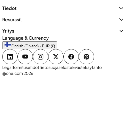
Tiedot
Resurssit
Yritys
Language & Currency
Finnish (Finland) · EUR (€)
Legal
Toimitusehdot
Tietosuojaseloste
Evästekäytäntö
@one.com 2026