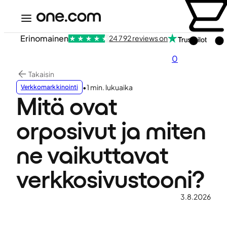
Erinomainen
24 792 reviews on
0
Takaisin
•
1 min. lukuaika
Verkkomarkkinointi
Mitä ovat
orposivut ja miten
ne vaikuttavat
verkkosivustooni?
3.8.2026