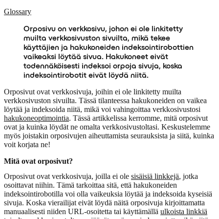
Glossary
Orposivu on verkkosivu, johon ei ole linkitetty
muilta verkkosivuston sivuilta, mikä tekee
käyttäjien ja hakukoneiden indeksointirobottien
vaikeaksi löytää sivua. Hakukoneet eivät
todennäköisesti indeksoi orpoja sivuja, koska
indeksointirobotit eivät löydä niitä.
Orposivut ovat verkkosivuja, joihin ei ole linkitetty muilta
verkkosivuston sivuilta. Tässä tilanteessa hakukoneiden on vaikea
löytää ja indeksoida niitä, mikä voi vahingoittaa verkkosivustosi
hakukoneoptimointia
. Tässä artikkelissa kerromme, mitä orposivut
ovat ja kuinka löydät ne omalta verkkosivustoltasi. Keskustelemme
myös joistakin orposivujen aiheuttamista seurauksista ja siitä, kuinka
voit korjata ne!
Mitä ovat orposivut?
Orposivut ovat verkkosivuja, joilla ei ole
sisäisiä linkkejä
, jotka
osoittavat niihin. Tämä tarkoittaa sitä, että hakukoneiden
indeksointirobotilla voi olla vaikeuksia löytää ja indeksoida kyseisiä
sivuja. Koska vierailijat eivät löydä näitä orposivuja kirjoittamatta
manuaalisesti niiden URL-osoitetta tai käyttämällä
ulkoista linkkiä