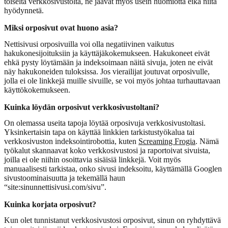
toiselta verkkosivustolta, ne jäävät myös usein huomiotta eikä niitä
hyödynnetä.
Miksi orposivut ovat huono asia?
Nettisivusi orposivuilla voi olla negatiivinen vaikutus
hakukonesijoituksiin ja käyttäjäkokemukseen. Hakukoneet eivät
ehkä pysty löytämään ja indeksoimaan näitä sivuja, joten ne eivät
näy hakukoneiden tuloksissa. Jos vierailijat joutuvat orposivulle,
jolla ei ole linkkejä muille sivuille, se voi myös johtaa turhauttavaan
käyttökokemukseen.
Kuinka löydän orposivut verkkosivustoltani?
On olemassa useita tapoja löytää orposivuja verkkosivustoltasi.
Yksinkertaisin tapa on käyttää linkkien tarkistustyökalua tai
verkkosivuston indeksointirobottia, kuten
Screaming Frogia
. Nämä
työkalut skannaavat koko verkkosivustosi ja raportoivat sivuista,
joilla ei ole niihin osoittavia sisäisiä linkkejä. Voit myös
manuaalisesti tarkistaa, onko sivusi indeksoitu, käyttämällä Googlen
sivustoominaisuutta ja tekemällä haun
“site:sinunnettisivusi.com/sivu”.
Kuinka korjata orposivut?
Kun olet tunnistanut verkkosivustosi orposivut, sinun on ryhdyttävä