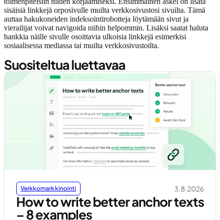
toimenpiteisiin niiden korjaamiseksi. Ensimmäinen askel on lisätä
sisäisiä linkkejä orposivulle muilta verkkosivustosi sivuilta. Tämä
auttaa hakukoneiden indeksointirobotteja löytämään sivut ja
vierailijat voivat navigoida niihin helpommin. Lisäksi saatat haluta
hankkia näille sivulle osoittavia ulkoisia linkkejä esimerkisi
sosiaalisessa mediassa tai muilta verkkosivustoilta.
Suositeltua luettavaa
3.8.2026
Verkkomarkkinointi
How to write better anchor texts
– 8 examples