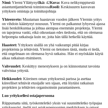
Nimi:
Ylermi Yllättynyt
Ikä:
42
Kuva:
Kuva nelikymppisestä
asiantuntijamiehestä toimistossa
Rooli:
Keskisuuren kasvavan
yrityksen omistaja ja toimitusjohtaja
Yhteenveto:
Muutaman haastavan vuoden jälkeen Ylermin yritys
on vihdoin kääntynyt nousuun. Ylermi on palkannut lyhyessä ajassa
lisää henkilökuntaa ja johtaa aiempaa enemmän projekteja. Ylermi
on tapojensa vanki, eikä oikeastaan edes tiedosta, että on olemassa
helpompia ratkaisuja kuin ne, joita hän tällä hetkellä käyttää.
Haasteet:
Yrityksen sisällä on yhä vaikeampi pitää kirjaa
projekteista ja tehtävistä. Ylermi on tietoinen tästä, mutta ei tiedä,
että ongelmaan on olemassa hyvä ratkaisu. Hän ei myöskään käytä
aikaa ratkaisun etsimiseen.
Vahvuudet:
Keskittyy menestykseen ja on kiinnostunut tavoista
vahvistaa yritystä.
Heikkoudet:
Kiireinen oman yrityksensä parissa ja asettaa
kiireelliset tehtävät etusijalle sen sijaan, että löytäisi ratkaisun
projektien ja tehtävien organisoinnin parantamiseen.
Luo yrityksellesi ostajapersoona
Riippumatta siitä, työskenteletkö yksin vai suunnitteletko työpajaa
yrityksessäsi, tiedät nyt asiakaspersoonien merkityksen ja omaat