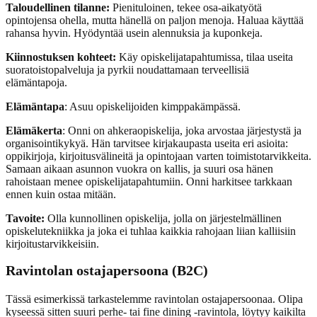
Taloudellinen tilanne:
Pienituloinen, tekee osa-aikatyötä
opintojensa ohella, mutta hänellä on paljon menoja. Haluaa käyttää
rahansa hyvin. Hyödyntää usein alennuksia ja kuponkeja.
Kiinnostuksen kohteet:
Käy opiskelijatapahtumissa, tilaa useita
suoratoistopalveluja ja pyrkii noudattamaan terveellisiä
elämäntapoja.
Elämäntapa
: Asuu opiskelijoiden kimppakämpässä.
Elämäkerta
: Onni on ahkeraopiskelija, joka arvostaa järjestystä ja
organisointikykyä. Hän tarvitsee kirjakaupasta useita eri asioita:
oppikirjoja, kirjoitusvälineitä ja opintojaan varten toimistotarvikkeita.
Samaan aikaan asunnon vuokra on kallis, ja suuri osa hänen
rahoistaan menee opiskelijatapahtumiin. Onni harkitsee tarkkaan
ennen kuin ostaa mitään.
Tavoite:
Olla kunnollinen opiskelija, jolla on järjestelmällinen
opiskelutekniikka ja joka ei tuhlaa kaikkia rahojaan liian kalliisiin
kirjoitustarvikkeisiin.
Ravintolan ostajapersoona (B2C)
Tässä esimerkissä tarkastelemme ravintolan ostajapersoonaa. Olipa
kyseessä sitten suuri perhe- tai fine dining -ravintola, löytyy kaikilta