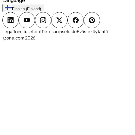
Language
Finnish (Finland)
Legal
Toimitusehdot
Tietosuojaseloste
Evästekäytäntö
@one.com 2026