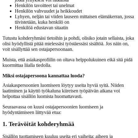
Henkilön tavoitteet tai unelmat
Henkilön vahvuudet ja heikkoudet
Lyhyen, neljän tai viiden lauseen mittaisen elämäkerran, jossa
tiivistetään, kuka henkilö on
Henkilöä edustavan sitaatin
Tutustu kohderyhmäsi tietoihin ja pohdi, olisiko jotain sellaista, joka
olisi hyödyllistä pitää mielessäsi työstäessäsi sisältöä. Jos näin on,
voit sisällyttää sen ostajapersoonaan.
Muista, että asiakasprofiilin on oltava helppolukuinen eikä sitä pidä
kuormittaa liialla tiedolla.
Miksi ostajapersoona kannattaa luoda?
Asiakaspersoonien luomiseen löytyy useita hyviä syitä. Niiden
laatiminen ja käyttö työkaluna kiireisen työpäivän aikana voi
helpottaa sisällön luomista huomattavasti.
Seuraavassa on kuusi ostajapersoonien luomiseen ja
hyödyntämiseen liittyvää etua:
1. Terävöität kohderyhmää
Sisällön tuottamiseen kuuluu useita eri vaiheita: aiheen ja