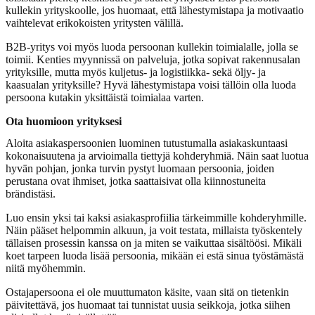
kullekin yrityskoolle, jos huomaat, että lähestymistapa ja motivaatio
vaihtelevat erikokoisten yritysten välillä.
B2B-yritys voi myös luoda persoonan kullekin toimialalle, jolla se
toimii. Kenties myynnissä on palveluja, jotka sopivat rakennusalan
yrityksille, mutta myös kuljetus- ja logistiikka- sekä öljy- ja
kaasualan yrityksille? Hyvä lähestymistapa voisi tällöin olla luoda
persoona kutakin yksittäistä toimialaa varten.
Ota huomioon yrityksesi
Aloita asiakaspersoonien luominen tutustumalla asiakaskuntaasi
kokonaisuutena ja arvioimalla tiettyjä kohderyhmiä. Näin saat luotua
hyvän pohjan, jonka turvin pystyt luomaan persoonia, joiden
perustana ovat ihmiset, jotka saattaisivat olla kiinnostuneita
brändistäsi.
Luo ensin yksi tai kaksi asiakasprofiilia tärkeimmille kohderyhmille.
Näin pääset helpommin alkuun, ja voit testata, millaista työskentely
tällaisen prosessin kanssa on ja miten se vaikuttaa sisältöösi. Mikäli
koet tarpeen luoda lisää persoonia, mikään ei estä sinua työstämästä
niitä myöhemmin.
Ostajapersoona ei ole muuttumaton käsite, vaan sitä on tietenkin
päivitettävä, jos huomaat tai tunnistat uusia seikkoja, jotka siihen