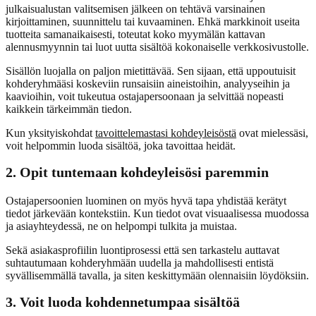
julkaisualustan valitsemisen jälkeen on tehtävä varsinainen
kirjoittaminen, suunnittelu tai kuvaaminen. Ehkä markkinoit useita
tuotteita samanaikaisesti, toteutat koko myymälän kattavan
alennusmyynnin tai luot uutta sisältöä kokonaiselle verkkosivustolle.
Sisällön luojalla on paljon mietittävää. Sen sijaan, että uppoutuisit
kohderyhmääsi koskeviin runsaisiin aineistoihin, analyyseihin ja
kaavioihin, voit tukeutua ostajapersoonaan ja selvittää nopeasti
kaikkein tärkeimmän tiedon.
Kun yksityiskohdat
tavoittelemastasi kohdeyleisöstä
ovat mielessäsi,
voit helpommin luoda sisältöä, joka tavoittaa heidät.
2. Opit tuntemaan kohdeyleisösi paremmin
Ostajapersoonien luominen on myös hyvä tapa yhdistää kerätyt
tiedot järkevään kontekstiin. Kun tiedot ovat visuaalisessa muodossa
ja asiayhteydessä, ne on helpompi tulkita ja muistaa.
Sekä asiakasprofiilin luontiprosessi että sen tarkastelu auttavat
suhtautumaan kohderyhmään uudella ja mahdollisesti entistä
syvällisemmällä tavalla, ja siten keskittymään olennaisiin löydöksiin.
3. Voit luoda kohdennetumpaa sisältöä