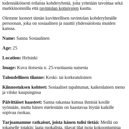
todennäköisesti erilaisia kohderyhmiä, joita yritetään tavoittaa sekä
markkinoinnilla että
ravintolan kotisivujen
kautta.
Olemme luoneet tämän kuvitteellisen ravintolan kohderyhmälle
persoonan, joka on sosiaalinen ja nauttii yhdessäolosta muiden
kanssa.
Name:
Sanna Sosiaalinen
Age:
25
Location:
Helsinki
Image:
Kuva iloisesta n. 25-vuotiaasta naisesta
Taloudellinen tilanne:
Keski- tai korkeatuloinen
Kiinnostuksen kohteet:
Sosiaaliset tapahtumat, kaikenlainen meno
ja vilske kaupungissa
Päivittäiset haasteet:
Sanna rakastaa kutsua ihmisiä koolle
syömään, mutta hänen mielestään on haastavaa löytää kaikille
sopivaa ruokaa.
Tarjoamamme ratkaisut, joista hänen tulisi tietää:
Meillä on
jokaiselle jotakin: laaja ruokalista, tilavat tilat isoja kokoontumisia