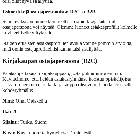
olisi ollut hyvä sisällyttää.
Esimerkkejä ostajapersoonista: B2C ja B2B
Seuraavaksi annamme konkreettisia esimerkkejä siitä, miltä
ostajapersoona voi näyttää. Olemme luoneet asiakasprofiilit kolmelle
kuvitteelliselle yritykselle.
Näiden erilaisten asiakasprofiilien avulla voit helpommin arvioida,
mitä omiin ostajaprofiileihisi kannattaisi sisällyttää.
Kirjakaupan ostajapersoona (B2C)
Palataanpa takaisin kirjakauppaan, josta puhuimme aiemmin.
Kuvittelimme, että heidän asiakasryhmänsä koostuu opiskelijoista.
Tässä on persoona, jonka kirjakauppa olisi voinut luoda kyseiselle
kohderyhmälle:
Nimi:
Onni Opiskelija
Ikä:
20
Sijainti:
Turku, Suomi
Kuva:
Kuva nuoresta hymyilevästä miehestä