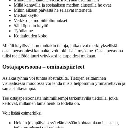
Millä kanavilla ja sosiaalisen median alustoilla he ovat
Mihin aikaan päivästä he selaavat internetiä
Mediankäyttö
Verkko- ja mobiilitottumukset
Sähköpostin käyttö
Työtilanne
Kotitalouden koko
Mikäli käytössäsi on muitakin tietoja, jotka ovat merkityksellisiä
ostajapersooniesi kannalta, voit toki lisätä myös ne. Ostajapersoona
tulisi räätälöidä juuri yrityksesi ja tarpeidesi mukaan.
Ostajapersoona – ominaispiirteet
Asiakasryhmä voi tuntua abstraktilta. Tietojen esittäminen
visuaalisessa muodossa voi tehdä niistä helpommin ymmärrettäviä ja
samaistuttavampia.
Tee ostajapersoonasta inhimillisempi tarkentavilla tiedoilla, jotka
kertovat, millainen tämä henkilö todella on.
Voit lisätä esimerkiksi:
Heidän jokapäiväisessä elämässään kohtaamiaan haasteita,
jotka yrityksesi voi ratkaista