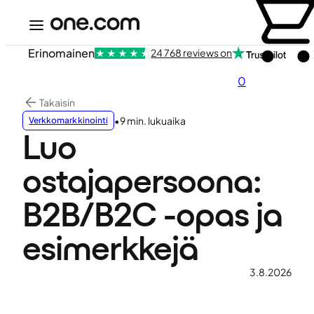
Erinomainen
24 768 reviews on
0
Takaisin
•
9 min. lukuaika
Verkkomarkkinointi
Luo
ostajapersoona:
B2B/B2C -opas ja
esimerkkejä
3.8.2026