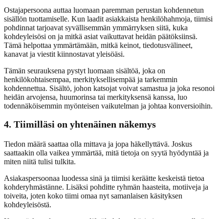
Ostajapersoona auttaa luomaan paremman perustan kohdennetun
sisällön tuottamiselle. Kun laadit asiakkaista henkilöhahmoja, tiimisi
pohdinnat tarjoavat syvällisemmän ymmärryksen siitä, kuka
kohdeyleisösi on ja mitkä asiat vaikuttavat heidän päätöksiinsä.
Tämä helpottaa ymmärtämään, mitkä keinot, tiedotusvälineet,
kanavat ja viestit kiinnostavat yleisöäsi.
Tämän seurauksena pystyt luomaan sisältöä, joka on
henkilökohtaisempaa, merkityksellisempää ja tarkemmin
kohdennettua. Sisältö, johon katsojat voivat samastua ja joka resonoi
heidän arvojensa, huumorinsa tai merkityksensä kanssa, luo
todennäköisemmin myönteisen vaikutelman ja johtaa konversioihin.
4. Tiimilläsi on yhtenäinen näkemys
Tiedon määrä saattaa olla mittava ja jopa häkellyttävä. Joskus
saattaakin olla vaikea ymmärtää, mitä tietoja on syytä hyödyntää ja
miten niitä tulisi tulkita.
Asiakaspersoonaa luodessa sinä ja tiimisi keräätte keskeistä tietoa
kohderyhmästänne. Lisäksi pohditte ryhmän haasteita, motiiveja ja
toiveita, joten koko tiimi omaa nyt samanlaisen käsityksen
kohdeyleisöstä.