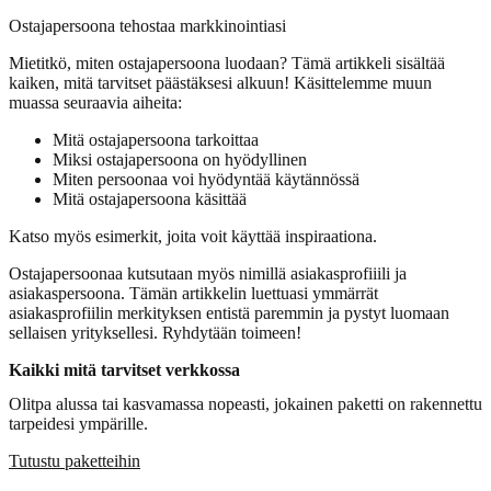
Ostajapersoona tehostaa markkinointiasi
Mietitkö, miten ostajapersoona luodaan? Tämä artikkeli sisältää
kaiken, mitä tarvitset päästäksesi alkuun! Käsittelemme muun
muassa seuraavia aiheita:
Mitä ostajapersoona tarkoittaa
Miksi ostajapersoona on hyödyllinen
Miten persoonaa voi hyödyntää käytännössä
Mitä ostajapersoona käsittää
Katso myös esimerkit, joita voit käyttää inspiraationa.
Ostajapersoonaa kutsutaan myös nimillä asiakasprofiiili ja
asiakaspersoona. Tämän artikkelin luettuasi ymmärrät
asiakasprofiilin merkityksen entistä paremmin ja pystyt luomaan
sellaisen yrityksellesi. Ryhdytään toimeen!
Kaikki mitä tarvitset verkkossa
Olitpa alussa tai kasvamassa nopeasti, jokainen paketti on rakennettu
tarpeidesi ympärille.
Tutustu paketteihin