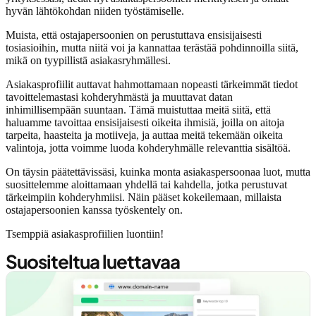
hyvän lähtökohdan niiden työstämiselle.
Muista, että ostajapersoonien on perustuttava ensisijaisesti
tosiasioihin, mutta niitä voi ja kannattaa terästää pohdinnoilla siitä,
mikä on tyypillistä asiakasryhmällesi.
Asiakasprofiilit auttavat hahmottamaan nopeasti tärkeimmät tiedot
tavoittelemastasi kohderyhmästä ja muuttavat datan
inhimillisempään suuntaan. Tämä muistuttaa meitä siitä, että
haluamme tavoittaa ensisijaisesti oikeita ihmisiä, joilla on aitoja
tarpeita, haasteita ja motiiveja, ja auttaa meitä tekemään oikeita
valintoja, jotta voimme luoda kohderyhmälle relevanttia sisältöä.
On täysin päätettävissäsi, kuinka monta asiakaspersoonaa luot, mutta
suosittelemme aloittamaan yhdellä tai kahdella, jotka perustuvat
tärkeimpiin kohderyhmiisi. Näin pääset kokeilemaan, millaista
ostajapersoonien kanssa työskentely on.
Tsemppiä asiakasprofiilien luontiin!
Suositeltua luettavaa