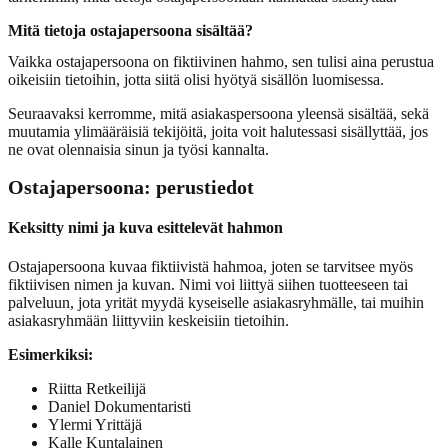
Mitä tietoja ostajapersoona sisältää?
Vaikka ostajapersoona on fiktiivinen hahmo, sen tulisi aina perustua
oikeisiin tietoihin, jotta siitä olisi hyötyä sisällön luomisessa.
Seuraavaksi kerromme, mitä asiakaspersoona yleensä sisältää, sekä
muutamia ylimääräisiä tekijöitä, joita voit halutessasi sisällyttää, jos
ne ovat olennaisia sinun ja työsi kannalta.
Ostajapersoona: perustiedot
Keksitty nimi ja kuva esittelevät hahmon
Ostajapersoona kuvaa fiktiivistä hahmoa, joten se tarvitsee myös
fiktiivisen nimen ja kuvan. Nimi voi liittyä siihen tuotteeseen tai
palveluun, jota yrität myydä kyseiselle asiakasryhmälle, tai muihin
asiakasryhmään liittyviin keskeisiin tietoihin.
Esimerkiksi:
Riitta Retkeilijä
Daniel Dokumentaristi
Ylermi Yrittäjä
Kalle Kuntalainen