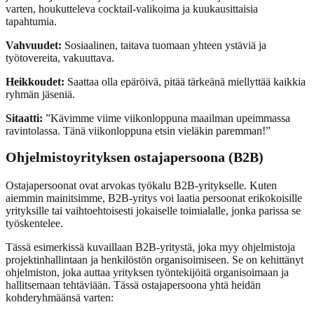
varten, houkutteleva cocktail-valikoima ja kuukausittaisia
tapahtumia.
Vahvuudet:
Sosiaalinen, taitava tuomaan yhteen ystäviä ja
työtovereita, vakuuttava.
Heikkoudet:
Saattaa olla epäröivä, pitää tärkeänä miellyttää kaikkia
ryhmän jäseniä.
Sitaatti:
”Kävimme viime viikonloppuna maailman upeimmassa
ravintolassa. Tänä viikonloppuna etsin vieläkin paremman!”
Ohjelmistoyrityksen ostajapersoona (B2B)
Ostajapersoonat ovat arvokas työkalu B2B-yritykselle. Kuten
aiemmin mainitsimme, B2B-yritys voi laatia persoonat erikokoisille
yrityksille tai vaihtoehtoisesti jokaiselle toimialalle, jonka parissa se
työskentelee.
Tässä esimerkissä kuvaillaan B2B-yritystä, joka myy ohjelmistoja
projektinhallintaan ja henkilöstön organisoimiseen. Se on kehittänyt
ohjelmiston, joka auttaa yrityksen työntekijöitä organisoimaan ja
hallitsemaan tehtäviään. Tässä ostajapersoona yhtä heidän
kohderyhmäänsä varten: