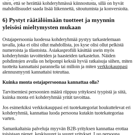
siten, että se herättää kohderyhmässä kiinnostusta, sillä on hyvät
mahdollisuudet saada lisää liikennettä, sitoutumista ja konversioita.
6) Pystyt räätälöimään tuotteet ja myynnin
yleisösi mieltymysten mukaan
Ostajapersoonia luodessa kohderyhmää pystyy tarkastelemaan
tavalla, joka ei olisi ollut mahdollista, jos kyse olisi ollut pelkistä
numeroista ja tilastoista. Asiakasprofiili käsittää usein myös
kohderyhmän tavoitteiden ja haasteiden tarkastelun. Näiden
pohdintojen avulla on helpompi keksiä hyviä ratkaisuja siihen, miten
tuotteita kannattaisi parannella tai milloin ja miten
verkkokauppasi
alennusmyynti kannattaisi toteuttaa.
Kuinka monta ostajapersoonaa kannattaa olla?
Tarvitsemiesi persoonien määrä riippuu yrityksesi tyypistä ja siitä,
kuinka monta eri kohderyhmää yrität tavoittaa.
Jos esimerkiksi verkkokauppasi eri tuotekategoriat houkuttelevat eri
kohderyhmiä, kannattaa luoda persoona kutakin tuotekategoriaa
varten.
Samankaltaisia palveluja myyvän B2B-yrityksen kannattaa erottaa
toisistaan pienet, keskisuuret ja suuret yritykset. Luo persoona