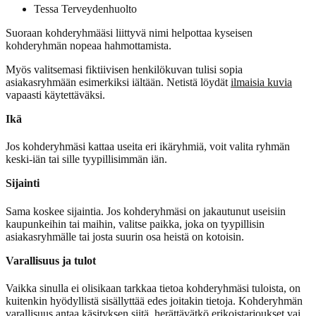
Tessa Terveydenhuolto
Suoraan kohderyhmääsi liittyvä nimi helpottaa kyseisen
kohderyhmän nopeaa hahmottamista.
Myös valitsemasi fiktiivisen henkilökuvan tulisi sopia
asiakasryhmään esimerkiksi iältään. Netistä löydät
ilmaisia kuvia
vapaasti käytettäväksi.
Ikä
Jos kohderyhmäsi kattaa useita eri ikäryhmiä, voit valita ryhmän
keski-iän tai sille tyypillisimmän iän.
Sijainti
Sama koskee sijaintia. Jos kohderyhmäsi on jakautunut useisiin
kaupunkeihin tai maihin, valitse paikka, joka on tyypillisin
asiakasryhmälle tai josta suurin osa heistä on kotoisin.
Varallisuus ja tulot
Vaikka sinulla ei olisikaan tarkkaa tietoa kohderyhmäsi tuloista, on
kuitenkin hyödyllistä sisällyttää edes joitakin tietoja. Kohderyhmän
varallisuus antaa käsityksen siitä, herättävätkö erikoistarjoukset vai