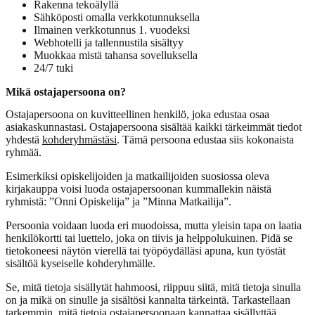
Rakenna tekoälyllä
Sähköposti omalla verkkotunnuksella
Ilmainen verkkotunnus 1. vuodeksi
Webhotelli ja tallennustila sisältyy
Muokkaa mistä tahansa sovelluksella
24/7 tuki
Mikä ostajapersoona on?
Ostajapersoona on kuvitteellinen henkilö, joka edustaa osaa
asiakaskunnastasi. Ostajapersoona sisältää kaikki tärkeimmät tiedot
yhdestä
kohderyhmästäsi
. Tämä persoona edustaa siis kokonaista
ryhmää.
Esimerkiksi opiskelijoiden ja matkailijoiden suosiossa oleva
kirjakauppa voisi luoda ostajapersoonan kummallekin näistä
ryhmistä: ”Onni Opiskelija” ja ”Minna Matkailija”.
Persoonia voidaan luoda eri muodoissa, mutta yleisin tapa on laatia
henkilökortti tai luettelo, joka on tiivis ja helppolukuinen. Pidä se
tietokoneesi näytön vierellä tai työpöydälläsi apuna, kun työstät
sisältöä kyseiselle kohderyhmälle.
Se, mitä tietoja sisällytät hahmoosi, riippuu siitä, mitä tietoja sinulla
on ja mikä on sinulle ja sisältösi kannalta tärkeintä. Tarkastellaan
tarkemmin, mitä tietoja ostajapersoonaan kannattaa sisällyttää.