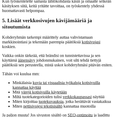
Kun työskentelette samasta lähtökohdasta käsin ja omaatte selkeän
käsityksen siitä, keitä yritätte tavoittaa, on työskentely yhdessä
huomattavasti helpompaa.
5. Lisäät verkkosivujen kävijämääriä ja
sitoutumista
Kohderyhmän tarkempi määrittely auttaa vahvistamaan
markkinointiasi ja tekemään parempia päätöksiä
kotisivujasi
koskien.
Vaikka onkin tärkeää, että brändisi on tunnistettavissa ja sen
käyttämä
äänensävy
johdonmukainen, voit silti tehdä tiettyjä
päätöksiä sen perusteella, mistä uskot kohderyhmäsi pitävän eniten.
Tähän voi kuulua mm:
Minkälaisia
kuvia tai visuaalisia työkaluja kotisivuilla
kannattaa käyttää
Mitä
värejä kotisivuilla käytetään
Miltä tuotekategorioiden tulisi
verkkokaupassasi
näyttää
Miten kirjoittaa
tuotekuvauksia
, jotka herättävät vastakaikua
Miten
nettisivujesi tekstisisältö
kannattaa muotoilla
Ja paljon muuta! Jos sivuston sisältö on
SEO-optimoitu
ja laadittu