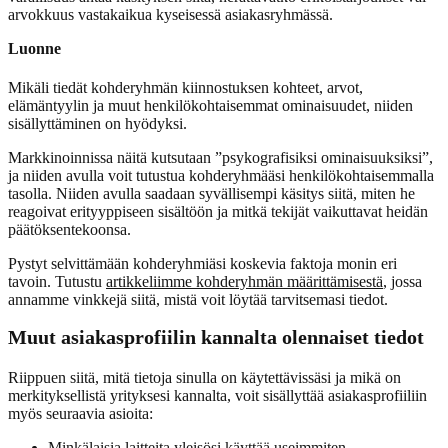
arvokkuus vastakaikua kyseisessä asiakasryhmässä.
Luonne
Mikäli tiedät kohderyhmän kiinnostuksen kohteet, arvot,
elämäntyylin ja muut henkilökohtaisemmat ominaisuudet, niiden
sisällyttäminen on hyödyksi.
Markkinoinnissa näitä kutsutaan ”psykografisiksi ominaisuuksiksi”,
ja niiden avulla voit tutustua kohderyhmääsi henkilökohtaisemmalla
tasolla. Niiden avulla saadaan syvällisempi käsitys siitä, miten he
reagoivat erityyppiseen sisältöön ja mitkä tekijät vaikuttavat heidän
päätöksentekoonsa.
Pystyt selvittämään kohderyhmiäsi koskevia faktoja monin eri
tavoin. Tutustu
artikkeliimme kohderyhmän määrittämisestä
, jossa
annamme vinkkejä siitä, mistä voit löytää tarvitsemasi tiedot.
Muut asiakasprofiilin kannalta olennaiset tiedot
Riippuen siitä, mitä tietoja sinulla on käytettävissäsi ja mikä on
merkityksellistä yrityksesi kannalta, voit sisällyttää asiakasprofiiliin
myös seuraavia asioita:
Minkälaisia laitteita yleisösi käyttää useimmiten