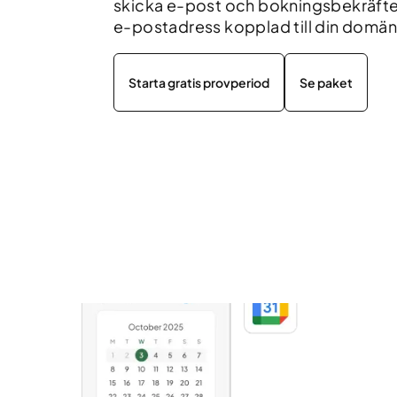
skicka e-post och bokningsbekräftel
e-postadress kopplad till din domän
Starta gratis provperiod
Se paket