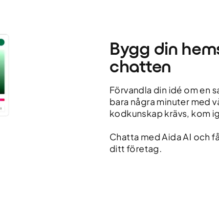
Bygg din hems
chatten
Förvandla din idé om en s
bara några minuter med v
kodkunskap krävs, kom ig
Chatta med Aida AI och få
ditt företag.