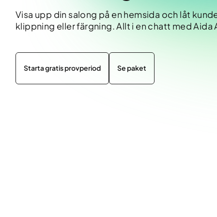
Visa upp din salong på en hemsida och låt kund
klippning eller färgning. Allt i en chatt med Aida 
Starta gratis provperiod
Se paket