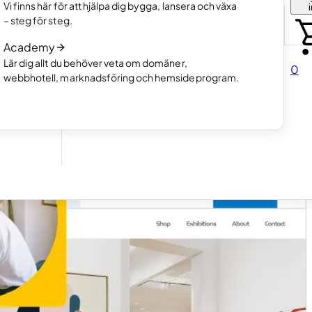
Välj hur du vill skapa din hemsida
Vi finns här för att hjälpa dig bygga, lansera och växa
tfolio.
Läs mer
– steg för steg.
Så fungerar AI-hemsideprogram
Academy
Läs mer
a.
Lär dig allt du behöver veta om domäner,
0
webbhotell, marknadsföring och hemsideprogram.
direkt