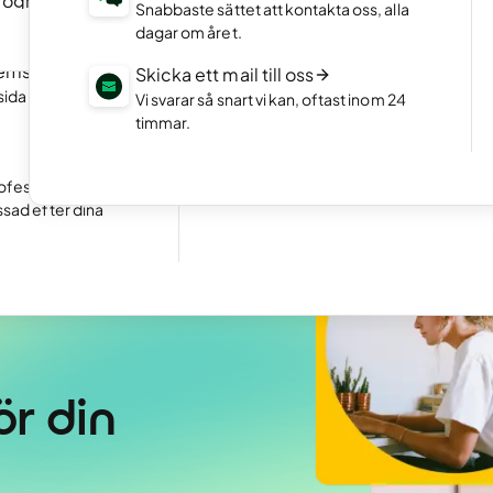
program
NYTT
Portfolio-hemsida
Snabbaste sättet att kontakta oss, alla
an att koda.
Visa upp din bästa sida med en snygg por
dagar om året.
Starta en webshop
hemsida
NYTT
Skicka ett mail till oss
Öppna din egen webshop och börja sälj
sida snabbt med
Vi svarar så snart vi kan, oftast inom 24
timmar.
Ta emot bokningar
Utmärkt
24 780 reviews on
Gör det enkelt för kunder att boka tider 
ifrån din hemsida.
ofessionell
ssad efter dina
r din 