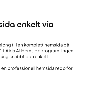
ida enkelt via
along till en komplett hemsida på
årt Aida AI Hemsideprogram. Ingen
ång snabbt och enkelt.
 en professionell hemsida redo för