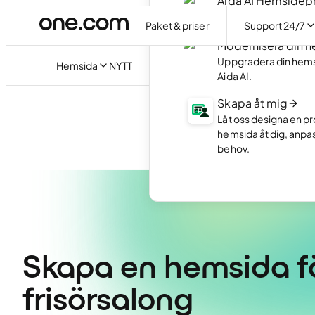
Aida AI Hemside
Skapa din hemsida ut
Paket & priser
Support 24/7
Modernisera din 
Uppgradera din hem
Hemsida
NYTT
Aida AI.
Skapa åt mig
Låt oss designa en pr
hemsida åt dig, anpa
behov.
Skapa en hemsida fö
frisörsalong