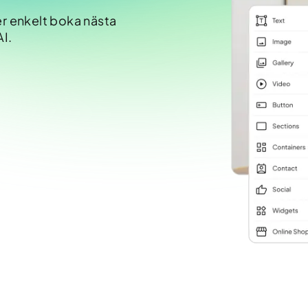
er enkelt boka nästa
AI.