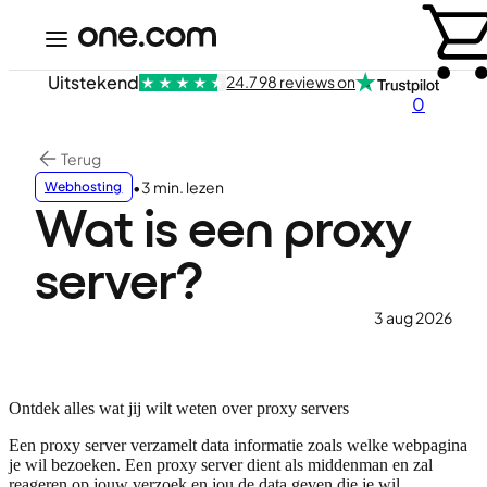
Uitstekend
24.798 reviews on
0
Terug
•
3 min. lezen
Webhosting
Wat is een proxy
server?
3 aug 2026
Ontdek alles wat jij wilt weten over proxy servers
Een proxy server verzamelt data informatie zoals welke webpagina
je wil bezoeken. Een proxy server dient als middenman en zal
reageren op jouw verzoek en jou de data geven die je wil.