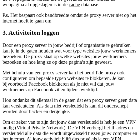
webpagina al opgeslagen is in de
cache
database.
P.s. Het bespaart ook bandbreedte omdat de proxy server niet op het
internet hoeft te gaan om
3. Activiteiten loggen
Door een proxy server in jouw bedrijf of organisatie te gebruiken
kan je in de gaten houden wat voor type websites jouw werknemers
bezoeken. De proxy slaat op welke websites jouw werknemers
bezoeken en hoe lang ze op deze pagina’s zijn geweest.
Met behulp van een proxy server kan het bedrijf de proxy ook
configureren om bepaalde typen websites te blokkeren. Je kan
bijvoorbeeld Facebook blokkeren als je niet wil dat jouw
werknemers op Facebook zitten tijdens werktijd.
Hou ondanks dit allemaal in de gaten dat een proxy server geen data
kan versleutelen. Als data niet versleuteld is kan dit onderschept
worden door hacker en dergelijke.
Om er zeker van te zijn dat jouw data versleuteld is heb je een VPN
nodig (Virtual Private Network). De VPN verbergt het IP adres en
versleuteld alle data die wordt uitgewisseld tussen jouw computer en
het internet. Al jouw activiteit blijft dus privé als je een VPN