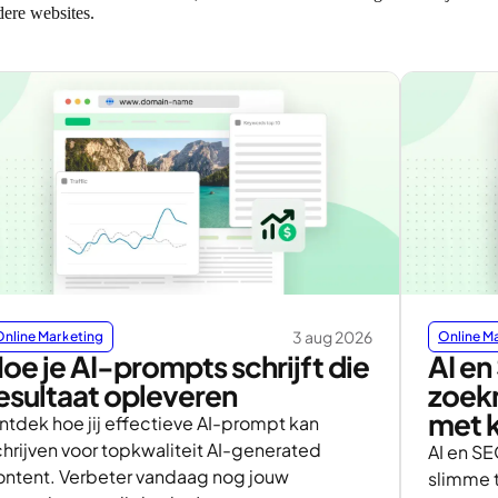
dere websites.
3 aug 2026
Online Marketing
Online M
oe je AI-prompts schrijft die
AI en
esultaat opleveren
zoek
met k
ntdek hoe jij effectieve AI-prompt kan
chrijven voor topkwaliteit AI-generated
AI en S
ontent. Verbeter vandaag nog jouw
slimme 