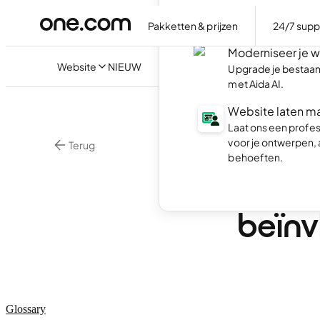
Maak je eigen websi
chatten.
Pakketten & prijzen
24/7 supp
Moderniseer je 
Website
NIEUW
Upgrade je bestaan
met Aida AI.
Website laten m
Laat ons een profe
voor je ontwerpen,
Terug
behoeften.
Online Marketing
Wat z
beïnv
Glossary