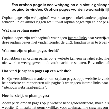
Een orphan page is een webpagina die niet is gekoppe
pagina te vinden. Orphan pages worden waarschijnlijk
Orphan pages zijn webpagina’s waarnaar geen enkele andere pagina op
schaden. In dit artikel leggen we uit wat orphan pages zijn en hoe j
Wat zijn orphan pages?
Orphan pages zijn webpagina’s waar geen
interne links
naar verwijze
deze orphan pages niet vinden zonder de URL handmatig in te typen 
Waarom zijn orphan pages slecht?
Het hebben van orphan pages op je website kan een negatief effect 
niet worden weergegeven in de zoekmachineresultaten. Bovendien, als 
Hoe vind je orphan pages op een website?
Er zijn verschillende manieren om orphan pages op je website te vind
hele website en rapporteren alle pagina’s waar geen interne links naar
“site:jouwwebsite.nl/pagina”.
Hoe herstel je orphan pages?
Zodra je de orphan pages op je website hebt geïdentificeerd, moet je 
website. Dit maakt het gemakkelijker voor zoekmachine crawlers om z