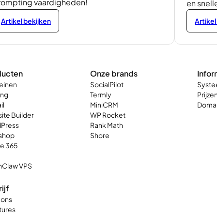
rompting vaardigheden!
en snell
Artikel bekijken
Artikel
ducten
Onze brands
Infor
einen
SocialPilot
Syste
ing
Termly
Prijze
il
MiniCRM
Domai
ite Builder
WP Rocket
Press
Rank Math
shop
Shore
ce 365
Claw VPS
ijf
 ons
tures