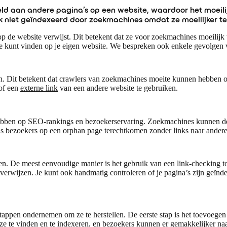
ld aan andere pagina’s op een website, waardoor het moeili
 niet geïndexeerd door zoekmachines omdat ze moeilijker te 
 de website verwijst. Dit betekent dat ze voor zoekmachines moeilijk t
e ze kunt vinden op je eigen website. We bespreken ook enkele gevolgen
n. Dit betekent dat crawlers van zoekmachines moeite kunnen hebben 
of een
externe link
van een andere website te gebruiken.
hebben op SEO-rankings en bezoekerservaring. Zoekmachines kunnen dez
bezoekers op een orphan page terechtkomen zonder links naar andere pa
en. De meest eenvoudige manier is het gebruik van een link-checking to
 verwijzen. Je kunt ook handmatig controleren of je pagina’s zijn geïnd
stappen ondernemen om ze te herstellen. De eerste stap is het toevoegen
e te vinden en te indexeren, en bezoekers kunnen er gemakkelijker naa