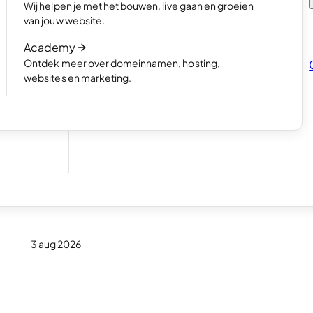
Wij helpen je met het bouwen, live gaan en groeien
dige
Read article
van jouw website.
Hoe AI website bouwen werkt
Academy
Read article
Ontdek meer over domeinnamen, hosting,
kopen.
websites en marketing.
n.
hoe
3 aug 2026