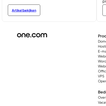
p
Artikel bekijken
Pro
Dom
Host
E-ma
Webs
Word
Web
Offi
VPS
Open
Bedr
Over
Vaca