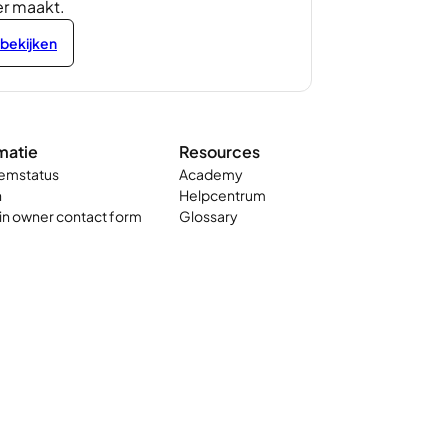
er maakt.
 bekijken
matie
Resources
emstatus
Academy
n
Helpcentrum
n owner contact form
Glossary