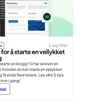
3. aug. 2026
ss
s for å starte en vellykket
g
å starte en blogg? Vi har skrevet en
r hvordan du kan starte en vellykket
 få enda flere lesere. Les våre 5 tips
omme i gang!
ikkel