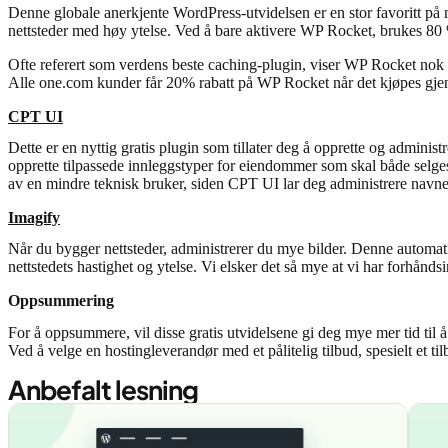
Denne globale anerkjente WordPress-utvidelsen er en stor favoritt på m
nettsteder med høy ytelse. Ved å bare aktivere WP Rocket, brukes 80 %
Ofte referert som verdens beste caching-plugin, viser WP Rocket nok en 
Alle one.com kunder får 20% rabatt på WP Rocket når det kjøpes gjen
CPT UI
Dette er en nyttig gratis plugin som tillater deg å opprette og admini
opprette tilpassede innleggstyper for eiendommer som skal både selges o
av en mindre teknisk bruker, siden CPT UI lar deg administrere navneko
Imagify
Når du bygger nettsteder, administrerer du mye bilder. Denne automatise
nettstedets hastighet og ytelse. Vi elsker det så mye at vi har forhånd
Oppsummering
For å oppsummere, vil disse gratis utvidelsene gi deg mye mer tid til
Ved å velge en hostingleverandør med et pålitelig tilbud, spesielt et t
Anbefalt lesning