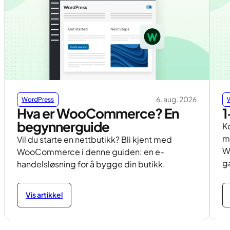
6. aug. 2026
WordPress
Hva er WooCommerce? En
1
begynnerguide
K
m
Vil du starte en nettbutikk? Bli kjent med
W
WooCommerce i denne guiden: en e-
g
handelsløsning for å bygge din butikk.
Vis artikkel