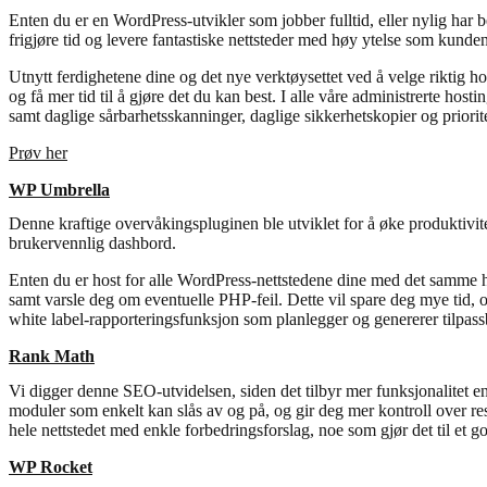
Enten du er en WordPress-utvikler som jobber fulltid, eller nylig har 
frigjøre tid og levere fantastiske nettsteder med høy ytelse som kunden
Utnytt ferdighetene dine og det nye verktøysettet ved å velge riktig ho
og få mer tid til å gjøre det du kan best. I alle våre administrerte host
samt daglige sårbarhetsskanninger, daglige sikkerhetskopier og prioriter
Prøv her
WP Umbrella
Denne kraftige overvåkingspluginen ble utviklet for å øke produktivit
brukervennlig dashbord.
Enten du er host for alle WordPress-nettstedene dine med det samme hos
samt varsle deg om eventuelle PHP-feil. Dette vil spare deg mye tid, o
white label-rapporteringsfunksjon som planlegger og genererer tilpass
Rank Math
Vi digger denne SEO-utvidelsen, siden det tilbyr mer funksjonalitet en
moduler som enkelt kan slås av og på, og gir deg mer kontroll over re
hele nettstedet med enkle forbedringsforslag, noe som gjør det til et go
WP Rocket