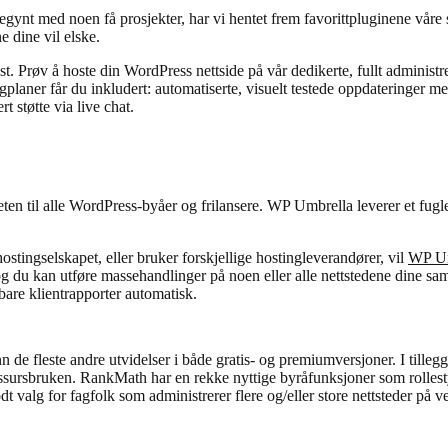
begynt med noen få prosjekter, har vi hentet frem favorittpluginene våre
e dine vil elske.
st. Prøv å hoste din WordPress nettside på vår dedikerte, fullt administ
ingplaner får du inkludert: automatiserte, visuelt testede oppdateringer m
t støtte via live chat.
eten til alle WordPress-byåer og frilansere. WP Umbrella leverer et fugl
tingselskapet, eller bruker forskjellige hostingleverandører, vil
WP Umb
g du kan utføre massehandlinger på noen eller alle nettstedene dine sam
bare klientrapporter automatisk.
n de fleste andre utvidelser i både gratis- og premiumversjoner. I tilleg
ssursbruken. RankMath har en rekke nyttige byråfunksjoner som rollesty
dt valg for fagfolk som administrerer flere og/eller store nettsteder på 