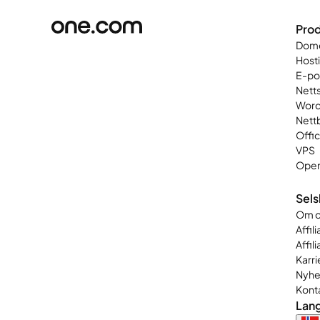
Prod
Dom
Host
E-po
Nett
Word
Nett
Offi
VPS
Open
Sel
Om o
Affi
Affil
Karri
Nyhe
Kont
Lan