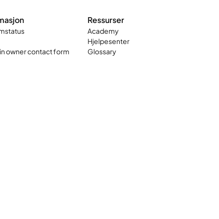
masjon
Ressurser
mstatus
Academy
Hjelpesenter
n owner contact form
Glossary