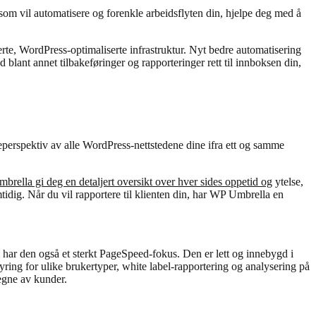
 som vil automatisere og forenkle arbeidsflyten din, hjelpe deg med å
rerte, WordPress-optimaliserte infrastruktur. Nyt bedre automatisering
ed blant annet tilbakeføringer og rapporteringer rett til innboksen din,
eperspektiv av alle WordPress-nettstedene dine ifra ett og samme
rella gi deg en detaljert oversikt over hver sides oppetid og
ytelse,
tidig. Når du vil rapportere til klienten din, har WP Umbrella en
g har den også et sterkt PageSpeed-fokus. Den er lett og innebygd i
ring for ulike brukertyper, white label-rapportering og analysering på
vegne av kunder.