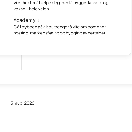
Velg hvordan du vil lage nettsiden din
Vi er her for å hjelpe deg med å bygge, lansere og
e
Les artikkelen
vokse – hele veien.
Slik fungerer AI-basert nettsidebygging
Academy
Les artikkelen
Gå i dybden på alt du trenger å vite om domener,
hosting, markedsføring og bygging av nettsider.
 for
3. aug. 2026