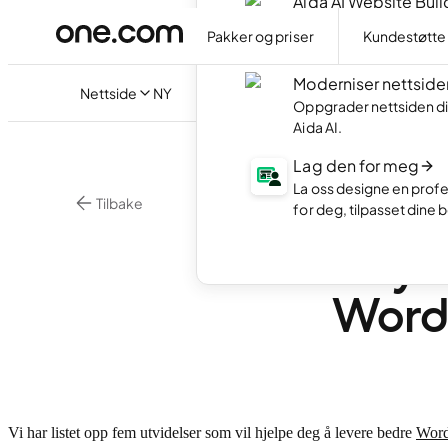
Aida AI Website Buil
Lag din egen nettside 
Pakker og priser
Kundestøtte
AI.
Moderniser nettside
Nettside
NY
Oppgrader nettsiden di
Aida AI.
Lag den for meg
La oss designe en profe
Tilbake
for deg, tilpasset dine 
•
3 mi
WordPress
5 nyt
WordP
Vi har listet opp fem utvidelser som vil hjelpe deg å levere bedre
Word