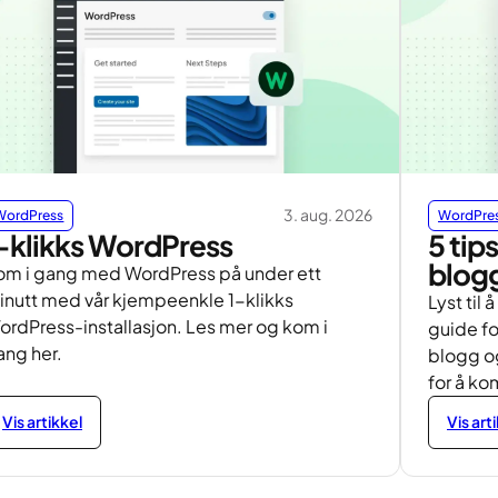
3. aug. 2026
WordPress
WordPre
-klikks WordPress
5 tip
blog
om i gang med WordPress på under ett
inutt med vår kjempeenkle 1-klikks
Lyst til 
ordPress-installasjon. Les mer og kom i
guide fo
ang her.
blogg og
for å k
Vis artikkel
Vis art