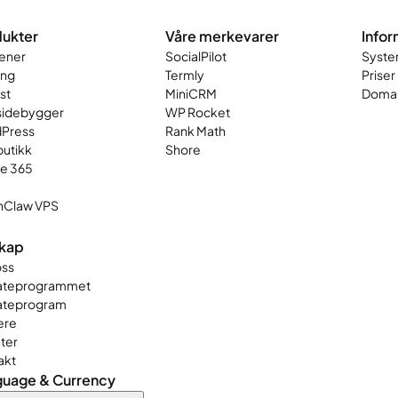
ukter
Våre merkevarer
Infor
ener
SocialPilot
Syste
ing
Termly
Priser
st
MiniCRM
Domai
sidebygger
WP Rocket
Press
Rank Math
butikk
Shore
ce 365
Claw VPS
skap
ss
liateprogrammet
iateprogram
ere
ter
akt
guage & Currency