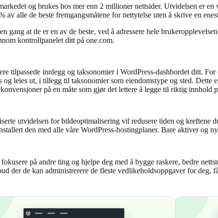
arkedet og brukes hos mer enn 2 millioner nettsider. Utvidelsen er en v
 av alle de beste fremgangsmåtene for nettytelse uten å skrive en enest
gang at de er en av de beste, ved å adressere hele brukeropplevelsen til 
nom kontrollpanelet ditt på one.com.
strere tilpassede innlegg og taksonomier i WordPress-dashbordet ditt. F
g leies ut, i tillegg til taksonomier som eiendomstype og sted. Dette er s
nvensjoner på en måte som gjør det lettere å legge til riktig innhold på
rte utvidelsen for bildeoptimalisering vil redusere tiden og kreftene du
sinstallert den med alle våre WordPress-hostingplaner. Bare aktiver og nyt
 å fokusere på andre ting og hjelpe deg med å bygge raskere, bedre nett
ilbud der de kan administrerere de fleste vedlikeholdsoppgaver for deg, 