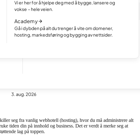
Velg hvordan du vil lage nettsiden din
Vi er her for å hjelpe deg med å bygge, lansere og
e
Les artikkelen
vokse – hele veien.
Slik fungerer AI-basert nettsidebygging
Academy
Les artikkelen
Gå i dybden på alt du trenger å vite om domener,
hosting, markedsføring og bygging av nettsider.
3. aug. 2026
killer seg fra vanlig webhotell (hosting), hvor du må administrere alt
ke tiden din på innhold og business. Det er verdt å merke seg at
tøttende lag på toppen.