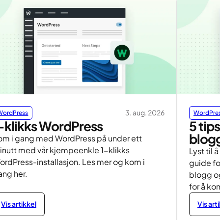
3. aug. 2026
WordPress
WordPre
-klikks WordPress
5 tip
blog
om i gang med WordPress på under ett
inutt med vår kjempeenkle 1-klikks
Lyst til 
ordPress-installasjon. Les mer og kom i
guide fo
ang her.
blogg og
for å k
Vis artikkel
Vis art