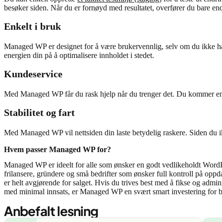
besøker siden. Når du er fornøyd med resultatet, overfører du bare en
Enkelt i bruk
Managed WP er designet for å være brukervennlig, selv om du ikke har
energien din på å optimalisere innholdet i stedet.
Kundeservice
Med Managed WP får du rask hjelp når du trenger det. Du kommer enkel
Stabilitet og fart
Med Managed WP vil nettsiden din laste betydelig raskere. Siden du ikk
Hvem passer Managed WP for?
Managed WP er ideelt for alle som ønsker en godt vedlikeholdt WordPre
frilansere, gründere og små bedrifter som ønsker full kontroll på oppd
er helt avgjørende for salget. Hvis du trives best med å fikse og adminis
med minimal innsats, er Managed WP en svært smart investering for be
Anbefalt lesning