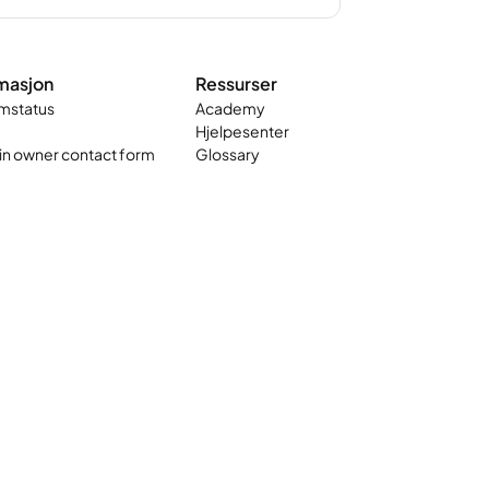
masjon
Ressurser
mstatus
Academy
Hjelpesenter
n owner contact form
Glossary