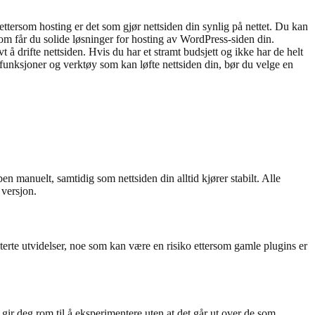
ettersom hosting er det som gjør nettsiden din synlig på nettet. Du kan
com får du solide løsninger for hosting av WordPress-siden din.
 drifte nettsiden. Hvis du har et stramt budsjett og ikke har de helt
le funksjoner og verktøy som kan løfte nettsiden din, bør du velge en
 manuelt, samtidig som nettsiden din alltid kjører stabilt. Alle
 versjon.
erte utvidelser, noe som kan være en risiko ettersom gamle plugins er
 gir deg rom til å eksperimentere uten at det går ut over de som