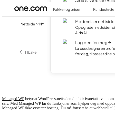
Aida AI Website Buil
Lag din egen nettside 
Pakker og priser
Kundestøtte
AI.
Moderniser nettside
Nettside
NY
Oppgrader nettsiden di
Aida AI.
Lag den for meg
La oss designe en profe
Tilbake
for deg, tilpasset dine 
•
3 mi
WordPress
Hva 
Managed WP
betyr at WordPress-nettsiden din blir ivaretatt av automa
selv. Med Managed WP får du funksjoner som hjelper deg med oppdateri
Managed WP ikke erstatter hosting. Du må fortsatt ha et webhotell til