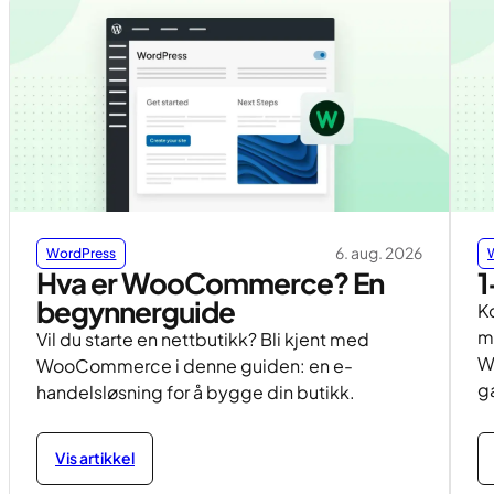
6. aug. 2026
WordPress
Hva er WooCommerce? En
1
begynnerguide
K
m
Vil du starte en nettbutikk? Bli kjent med
W
WooCommerce i denne guiden: en e-
g
handelsløsning for å bygge din butikk.
Vis artikkel