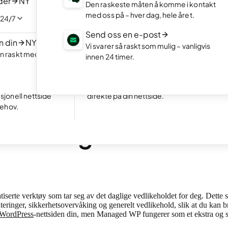
der
NY
Porteføljer
Den raskeste måten å komme i kontakt
ved å chatte med
Vis frem ditt beste arbeid med en tiltalend
med oss på – hver dag, hele året.
 24/7
online portefølje
Send oss en e-post
n din
NY
Nettbutikk
Vi svarer så raskt som mulig – vanligvis
n raskt med
Sett opp din nettbutikk og få inn salg.
innen 24 timer.
Enestående
24 792 reviews on
Booking
Gjør det enkelt for kunder å booke avtaler
sjonell nettside
direkte på din nettside.
behov.
n. lesing
er Managed WP?
tiserte verktøy som tar seg av det daglige vedlikeholdet for deg. Dette s
nger, sikkerhetsovervåking og generelt vedlikehold, slik at du kan bru
WordPress
-nettsiden din, men Managed WP fungerer som et ekstra og s