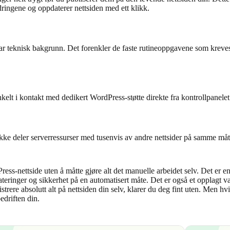
dringene og oppdaterer nettsiden med ett klikk.
 teknisk bakgrunn. Det forenkler de faste rutineoppgavene som kreves 
t i kontakt med dedikert WordPress-støtte direkte fra kontrollpanelet 
e deler serverressurser med tusenvis av andre nettsider på samme måte so
ss-nettside uten å måtte gjøre alt det manuelle arbeidet selv. Det er e
ateringer og sikkerhet på en automatisert måte. Det er også et opplagt v
trere absolutt alt på nettsiden din selv, klarer du deg fint uten. Men hvi
driften din.