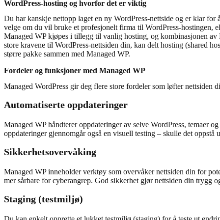
WordPress-hosting og hvorfor det er viktig
Du har kanskje nettopp laget en ny WordPress-nettside og er klar for å
velge om du vil bruke et profesjonelt firma til WordPress-hostingen, e
Managed WP kjøpes i tillegg til vanlig hosting, og kombinasjonen av Ma
store kravene til WordPress-nettsiden din, kan delt hosting (shared hos
større pakke sammen med Managed WP.
Fordeler og funksjoner med Managed WP
Managed WordPress gir deg flere store fordeler som løfter nettsiden din
Automatiserte oppdateringer
Managed WP håndterer oppdateringer av selve WordPress, temaer og utvid
oppdateringer gjennomgår også en visuell testing – skulle det oppstå uv
Sikkerhetsovervåking
Managed WP inneholder verktøy som overvåker nettsiden din for potensi
mer sårbare for cyberangrep. God sikkerhet gjør nettsiden din trygg og
Staging (testmiljø)
Du kan enkelt opprette
et lukket testmiljø (staging)
for å teste ut endr