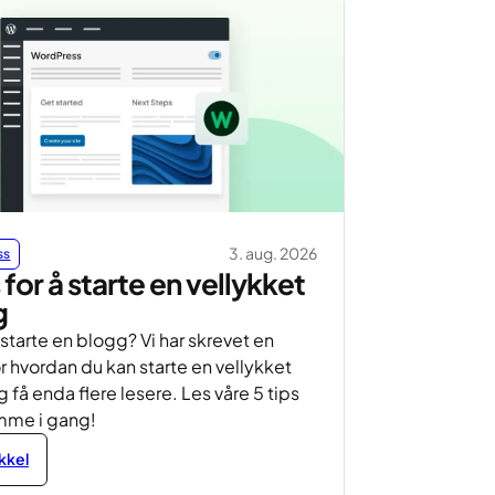
3. aug. 2026
ss
s for å starte en vellykket
g
å starte en blogg? Vi har skrevet en
r hvordan du kan starte en vellykket
 få enda flere lesere. Les våre 5 tips
omme i gang!
ikkel