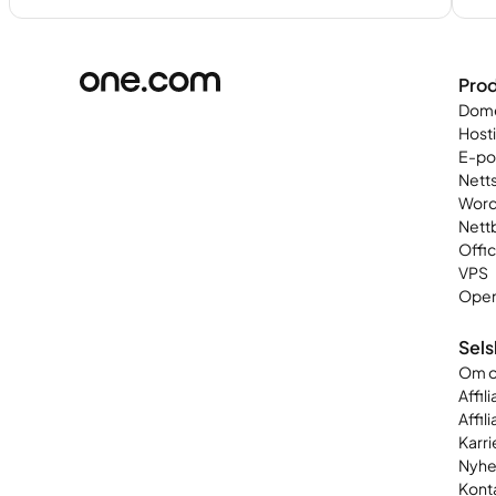
Prod
Dom
Host
E-po
Nett
Word
Nett
Offi
VPS
Open
Sel
Om o
Affi
Affil
Karri
Nyhe
Kont