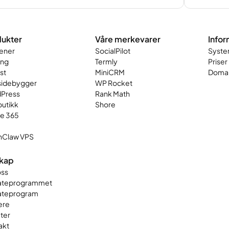
ukter
Våre merkevarer
Infor
ener
SocialPilot
Syste
ing
Termly
Priser
st
MiniCRM
Domai
sidebygger
WP Rocket
Press
Rank Math
butikk
Shore
ce 365
Claw VPS
skap
ss
liateprogrammet
iateprogram
ere
ter
akt