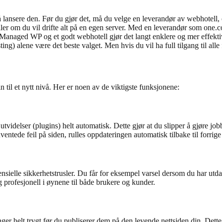
 lansere den. Før du gjør det, må du velge en leverandør av webhotell, 
ller om du vil drifte alt på en egen server. Med en leverandør som one.
naged WP og et godt webhotell gjør det langt enklere og mer effektivt å
ting) alene være det beste valget. Men hvis du vil ha full tilgang til al
 til et nytt nivå. Her er noen av de viktigste funksjonene:
elser (plugins) helt automatisk. Dette gjør at du slipper å gjøre jobben
entede feil på siden, rulles oppdateringen automatisk tilbake til forrige
elle sikkerhetstrusler. Du får for eksempel varsel dersom du har utdat
 profesjonell i øynene til både brukere og kunder.
inger helt trygt før du publiserer dem på den levende nettsiden din. Dette