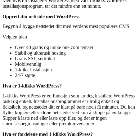
Men hvis du installerer WordPress med vårt 1-klikks WordPress
installasjonsprogram, tar det mindre enn ett minutt.
Opprett din nettside med WordPress
Begynn å bygge nettstedet ditt med verdens mest populære CMS.
Velg en plan
Over 40 gratis og unike one.com temaer
Stabil og ultrarask hosting
Gratis SSL-sertifikat
Mobilvennlig
1-klikk installasjon
24/7 støtte
Hva er 1-klikks WordPress?
1-klikks WordPress er en funksjon som lar deg installere WordPress
raskt og enkelt. Installasjonsprogrammet er utrolig enkelt og
fleksibelt, og nettstedet ditt er klart på bare noen få minutter. Du kan
flytte, kopiere eller klone nettstedet ved kun å klippe på en knapp.
Slipper å laste ned eller laste opp filer, og det er ingen
størrelsesbegrensninger eller premiumversjoner.
Hva er fordelene med 1-klikks WordPress?