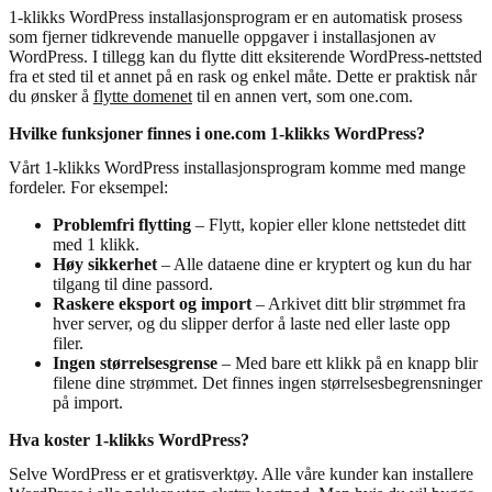
1-klikks WordPress installasjonsprogram er en automatisk prosess
som fjerner tidkrevende manuelle oppgaver i installasjonen av
WordPress. I tillegg kan du flytte ditt eksiterende WordPress-nettsted
fra et sted til et annet på en rask og enkel måte. Dette er praktisk når
du ønsker å
flytte domenet
til en annen vert, som one.com.
Hvilke funksjoner finnes i one.com 1-klikks WordPress?
Vårt 1-klikks WordPress installasjonsprogram komme med mange
fordeler. For eksempel:
Problemfri flytting
– Flytt, kopier eller klone nettstedet ditt
med 1 klikk.
Høy sikkerhet
– Alle dataene dine er kryptert og kun du har
tilgang til dine passord.
Raskere eksport og import
– Arkivet ditt blir strømmet fra
hver server, og du slipper derfor å laste ned eller laste opp
filer.
Ingen størrelsesgrense
– Med bare ett klikk på en knapp blir
filene dine strømmet. Det finnes ingen størrelsesbegrensninger
på import.
Hva koster 1-klikks WordPress?
Selve WordPress er et gratisverktøy. Alle våre kunder kan installere