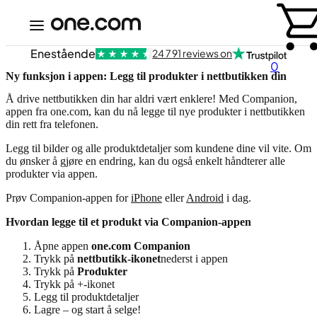
Enestående
24 791 reviews on
0
Ny funksjon i appen: Legg til produkter i nettbutikken din
Å drive nettbutikken din har aldri vært enklere! Med Companion,
appen fra one.com, kan du nå legge til nye produkter i nettbutikken
din rett fra telefonen.
Legg til bilder og alle produktdetaljer som kundene dine vil vite. Om
du ønsker å gjøre en endring, kan du også enkelt håndterer alle
produkter via appen.
Prøv Companion-appen for
iPhone
eller
Android
i dag.
Hvordan legge til et produkt via Companion-appen
Åpne appen
one.com Companion
Trykk på
nettbutikk-ikonet
nederst i appen
Trykk på
Produkter
Trykk på +-ikonet
Legg til produktdetaljer
Lagre – og start å selge!