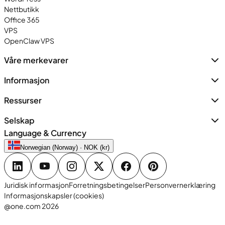
Nettbutikk
Office 365
VPS
OpenClaw VPS
Våre merkevarer
Informasjon
Ressurser
Selskap
Language & Currency
Norwegian (Norway) · NOK (kr)
Juridisk informasjon
Forretningsbetingelser
Personvernerklæring
Informasjonskapsler (cookies)
@one.com 2026