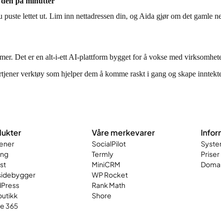
r den på minutter
uste lettet ut. Lim inn nettadressen din, og Aida gjør om det gamle net
er. Det er en alt-i-ett AI-plattform bygget for å vokse med virksomhet
rtjener verktøy som hjelper dem å komme raskt i gang og skape inntekte
ukter
Våre merkevarer
Infor
ener
SocialPilot
Syste
ing
Termly
Priser
st
MiniCRM
Domai
sidebygger
WP Rocket
Press
Rank Math
butikk
Shore
ce 365