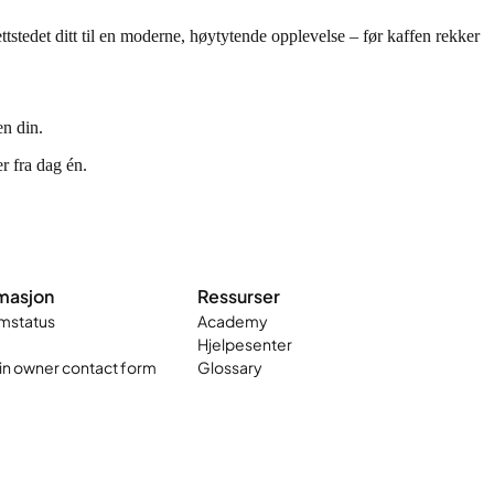
tstedet ditt til en moderne, høytytende opplevelse – før kaffen rekker
en din.
r fra dag én.
masjon
Ressurser
mstatus
Academy
Hjelpesenter
n owner contact form
Glossary