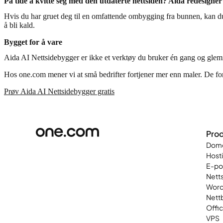
På tide å kvitte seg med den utdaterte nettsiden? Aida redesigne
Hvis du har gruet deg til en omfattende ombygging fra bunnen, kan du p
å bli kald.
Bygget for å vare
Aida AI Nettsidebygger er ikke et verktøy du bruker én gang og glemm
Hos one.com mener vi at små bedrifter fortjener mer enn maler. De fo
Prøv Aida AI Nettsidebygger gratis
Prod
Dom
Host
E-po
Nett
Word
Nett
Offi
VPS