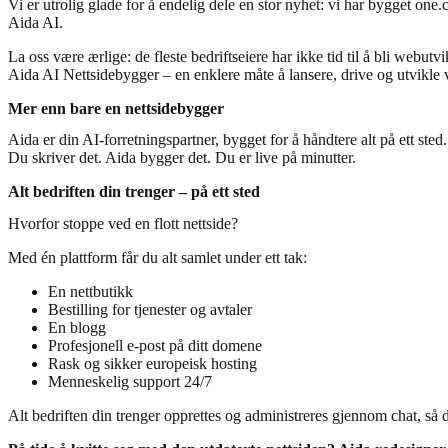
Vi er utrolig glade for å endelig dele en stor nyhet: vi har bygget on
Aida AI.
La oss være ærlige: de fleste bedriftseiere har ikke tid til å bli webu
Aida AI Nettsidebygger – en enklere måte å lansere, drive og utvikle
Mer enn bare en nettsidebygger
Aida er din AI-forretningspartner, bygget for å håndtere alt på ett sted.
Du skriver det. Aida bygger det. Du er live på minutter.
Alt bedriften din trenger – på ett sted
Hvorfor stoppe ved en flott nettside?
Med én plattform får du alt samlet under ett tak:
En nettbutikk
Bestilling for tjenester og avtaler
En blogg
Profesjonell e-post på ditt domene
Rask og sikker europeisk hosting
Menneskelig support 24/7
Alt bedriften din trenger opprettes og administreres gjennom chat, så 