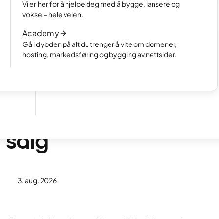
Velg hvordan du vil lage nettsiden din
Vi er her for å hjelpe deg med å bygge, lansere og
e
Les artikkelen
vokse – hele veien.
Slik fungerer AI-basert nettsidebygging
Academy
Les artikkelen
Gå i dybden på alt du trenger å vite om domener,
hosting, markedsføring og bygging av nettsider.
 salg
3. aug. 2026