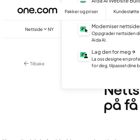
Aida AI Website Buil
Lag din egen nettside 
Pakker og priser
Kundestøtte
AI.
Moderniser nettside
Nettside
NY
Oppgrader nettsiden di
Aida AI.
Lag den for meg
La oss designe en profe
Tilbake
for deg, tilpasset dine 
Nå er
Netts
på få