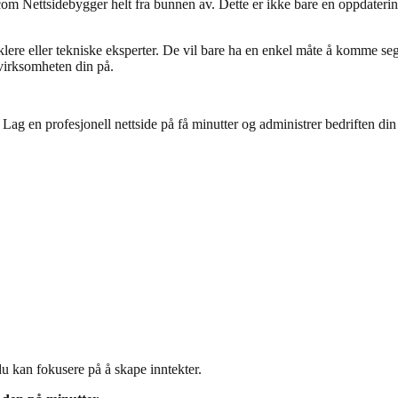
e.com Nettsidebygger helt fra bunnen av. Dette er ikke bare en oppdateri
tviklere eller tekniske eksperter. De vil bare ha en enkel måte å komme s
 virksomheten din på.
 Lag en profesjonell nettside på få minutter og administrer bedriften din 
du kan fokusere på å skape inntekter.