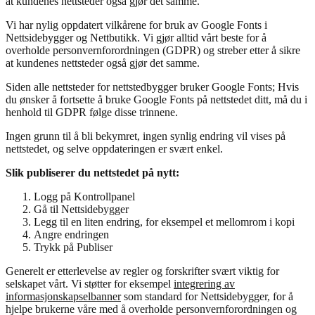
at kundenes nettsteder også gjør det samme.
Vi har nylig oppdatert vilkårene for bruk av Google Fonts i
Nettsidebygger og Nettbutikk. Vi gjør alltid vårt beste for å
overholde personvernforordningen (GDPR) og streber etter å sikre
at kundenes nettsteder også gjør det samme.
Siden alle nettsteder for nettstedbygger bruker Google Fonts; Hvis
du ønsker å fortsette å bruke Google Fonts på nettstedet ditt, må du i
henhold til GDPR følge disse trinnene.
Ingen grunn til å bli bekymret, ingen synlig endring vil vises på
nettstedet, og selve oppdateringen er svært enkel.
Slik publiserer du nettstedet på nytt:
Logg på Kontrollpanel
Gå til Nettsidebygger
Legg til en liten endring, for eksempel et mellomrom i kopi
Angre endringen
Trykk på Publiser
Generelt er etterlevelse av regler og forskrifter svært viktig for
selskapet vårt. Vi støtter for eksempel
integrering av
informasjonskapselbanner
som standard for Nettsidebygger, for å
hjelpe brukerne våre med å overholde personvernforordningen og