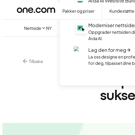
Aida AI Website Buil
Lag din egen nettside 
Pakker og priser
Kundestøtte
AI.
Moderniser nettside
Nettside
NY
Oppgrader nettsiden di
Aida AI.
Lag den for meg
La oss designe en profe
Tilbake
for deg, tilpasset dine 
Nettsidebygger
UX på
sukse