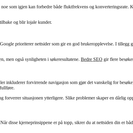
, noe som igjen kan forbedre både fluktfrekvens og konverteringsrate. 
lbake og blir lojale kunder.
le prioriterer nettsider som gir en god brukeropplevelse. I tillegg gjør
en, men også synligheten i søkeresultatene.
Bedre SEO
gir flere besøke
 inkluderer forvirrende navigasjon som gjør det vanskelig for besøkend
ullføre.
g forverrer situasjonen ytterligere. Slike problemer skaper en dårlig o
år disse kjerneprinsippene er på topp, sikrer du at nettsiden din er bå