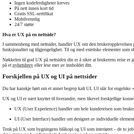
Ingen kodeferdigheter kreves
På nett innen kort tid
Gratis SSL-sertifikat
Mobilvennlig
24/7 støtte
Hva er UX på en nettside?
I sammenheng med nettsider, handler UX om den brukeropplevelsen på n
funksjonalitet og tilgjengelighet. Til og med estetiske elementer som ska
Nøkkelen til god UX på nettsiden din er å sikre at brukerens reise er g
på et
nyhetsbrev
eller lese mer av innholdet ditt.
Forskjellen på UX og UI på nettsider
Du har kanskje hørt om et annet begrep kalt UI. UI står for engelske 
UX og UI er nært knyttet til hverandre, men likevel forskjellige konse
UX (User Experience) handler om hele kundereisen som brukere
UI (User Interface) handler om designet av individuelle element
Tenk på UX som bygningens blåkopi og UI som interiøret – de to jobbe