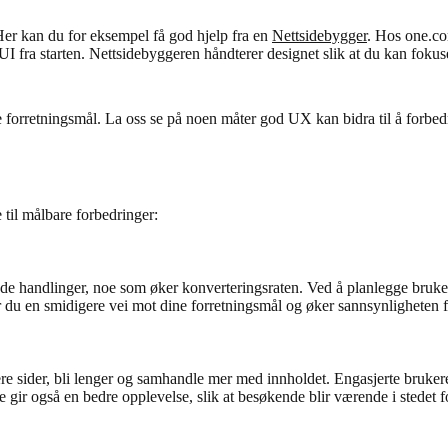
Her kan du for eksempel få god hjelp fra en
Nettsidebygger
. Hos one.co
 fra starten. Nettsidebyggeren håndterer designet slik at du kan fokuser
orretningsmål. La oss se på noen måter god UX kan bidra til å forbedr
 til målbare forbedringer:
ede handlinger, noe som øker konverteringsraten. Ved å planlegge bruke
r du en smidigere vei mot dine forretningsmål og øker sannsynligheten f
 sider, bli lenger og samhandle mer med innholdet. Engasjerte brukere e
e gir også en bedre opplevelse, slik at besøkende blir værende i stedet f