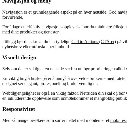
Navigasjon og meny
Navigasjon er et grunnleggende aspekt på en hver nettside.
God navig
forvirrende.
For å lage en effektiv navigasjonsopplevelse bør du minimere friksjon
med dine produkter og tjenester.
I tillegg bør du sikre at du har tydelige
Call to Actions (CTA-er)
på vik
nyhetsbrev eller utforske mer innhold.
Visuelt design
Selv om det er viktig at en nettside ser bra ut, bør prioriteringen allt
En viktig ting å huske på er å unngå å overvelde brukerne med rotete lay
designet ser elegant, profesjonelt og brukervennlig ut.
Webtilgjengelighet
er også en viktig faktor. Nettsiden din skal og b
en inkluderende opplevelse som immøtekommer et mangfoldig publi
Responsivitet
Med så mange besøkere som surfer nettet med mobilen er et
mobilres