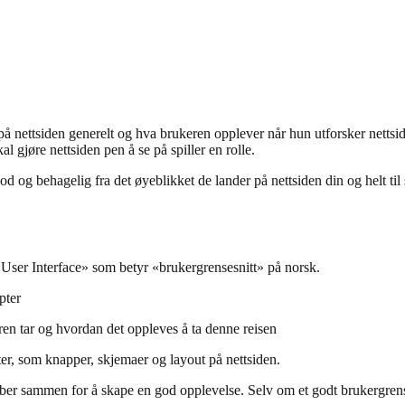
ettsiden generelt og hva brukeren opplever når hun utforsker nettside
l gjøre nettsiden pen å se på spiller en rolle.
od og behagelig fra det øyeblikket de lander på nettsiden din og helt til
«User Interface» som betyr «brukergrensesnitt» på norsk.
pter
n tar og hvordan det oppleves å ta denne reisen
er, som knapper, skjemaer og layout på nettsiden.
r sammen for å skape en god opplevelse. Selv om et godt brukergrenses