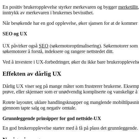
En positiv brukeropplevelse styrker merkevaren og bygger
merketillit
inntrykk av merkevaren i brukernes bevissthet.
Når besøkende har en god opplevelse, øker sjansen for at de kommer ti
SEO og UX
UX påvirker også
SEO
(søkemotoroptimalisering). Søkemotorer som Goog
søkemotorer å forstå, indeksere og rangere nettstedet ditt.
Ved å investere i UX-forbedringer, øker du ikke bare brukeropplevels
Effekten av dårlig UX
Dårlig UX viser seg på mange måter som frustrerer brukerne. Eksempler
prøve, eller skjemaer som er unødvendig kompliserte og vanskelige å f
Rotete layouter, uklare handlingsknapper og manglende mobiltilpasnin
gjennom tapte salg og negativ omtale.
Grunnleggende prinsipper for god nettside-UX
En god brukeropplevelse starter med å få på plass det grunnleggende. N