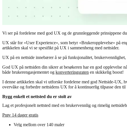
Vi ser på fordelene med god UX og de grunnleggende prinsippene du k
UX står for «User Experience», som betyr «Brukeropplevelse» på engels
artikkelen skal vi se spesifikt på UX i sammenheng med nettsider.
UX på en nettside innebærer å se på funksjonalitet, brukervennlighet, 
God UX på nettsiden din sikrer at besøkeren har en god opplevelse når 
både brukerengasjementet og
konverteringsraten
en skikkelig boost!
I denne artikkelen skal vi utforske fordelene med god Nettside-UX, hv
overvåke og forbedre nettsidens UX for å kontinuerlig tilpasse den ti
Bygg enkelt et nettsted du er stolt av
Lag et profesjonelt nettsted med en brukervennlig og rimelig nettside
Prøv 14 dager gratis
Velg mellom over 140 maler