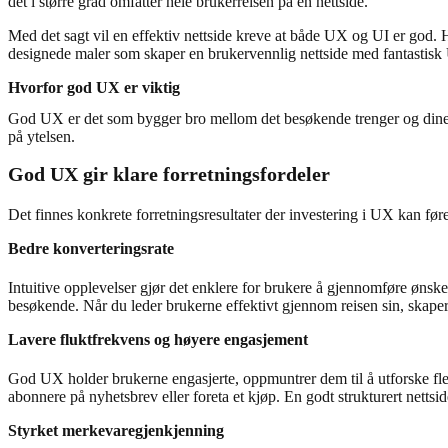
det i større grad omfatter hele brukerreisen på en nettside.
Med det sagt vil en effektiv nettside kreve at både UX og UI er god. 
designede maler som skaper en brukervennlig nettside med fantastisk UI
Hvorfor god UX er viktig
God UX er det som bygger bro mellom det besøkende trenger og dine f
på ytelsen.
God UX gir klare forretningsfordeler
Det finnes konkrete forretningsresultater der investering i UX kan føre
Bedre konverteringsrate
Intuitive opplevelser gjør det enklere for brukere å gjennomføre ønsk
besøkende. Når du leder brukerne effektivt gjennom reisen sin, skape
Lavere fluktfrekvens og høyere engasjement
God UX holder brukerne engasjerte, oppmuntrer dem til å utforske flere
abonnere på nyhetsbrev eller foreta et kjøp. En godt strukturert nettsid
Styrket merkevaregjenkjenning