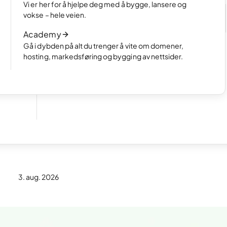
Velg hvordan du vil lage nettsiden din
Vi er her for å hjelpe deg med å bygge, lansere og
e
Les artikkelen
vokse – hele veien.
Slik fungerer AI-basert nettsidebygging
Academy
Les artikkelen
Gå i dybden på alt du trenger å vite om domener,
hosting, markedsføring og bygging av nettsider.
en til
3. aug. 2026