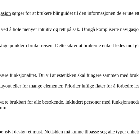
asjon
sørger for at brukere blir guidet til den informasjonen de er ute et
 ved å hole menyer intuitiv og rett på sak. Unngå kompliserte navigasjo
tige punkter i brukerreisen. Dette sikrer at brukerne enkelt ledes mot ø
id være funksjonalitet. Du vil at estetikken skal fungere sammen med bruk
out eller for mange elementer. Prioriter luftige flater for å forbedre le
ør være brukbart for alle besøkende, inkludert personer med funksjonsn
kum
ponsivt design
et must. Nettsiden må kunne tilpasse seg alle typer enhet