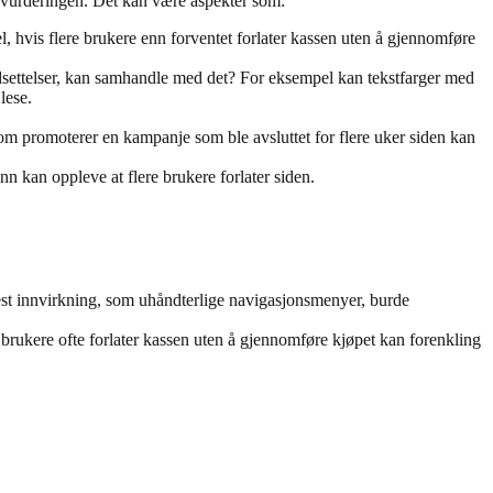
or vurderingen. Det kan være aspekter som:
l, hvis flere brukere enn forventet forlater kassen uten å gjennomføre
edsettelser, kan samhandle med det? For eksempel kan tekstfarger med
lese.
om promoterer en kampanje som ble avsluttet for flere uker siden kan
nn kan oppleve at flere brukere forlater siden.
est innvirkning, som uhåndterlige navigasjonsmenyer, burde
brukere ofte forlater kassen uten å gjennomføre kjøpet kan forenkling