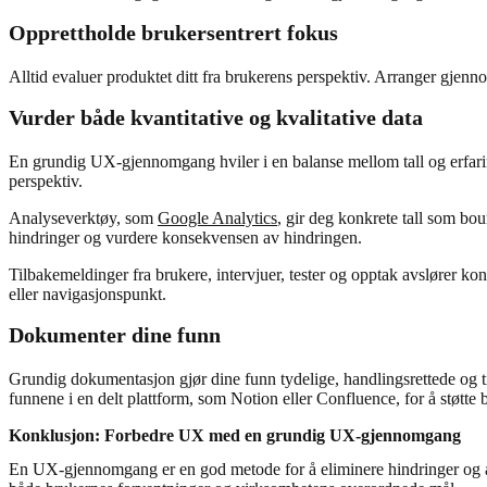
Opprettholde brukersentrert fokus
Alltid evaluer produktet ditt fra brukerens perspektiv. Arranger gjennom
Vurder både kvantitative og kvalitative data
En grundig UX-gjennomgang hviler i en balanse mellom tall og erfaring
perspektiv.
Analyseverktøy, som
Google Analytics
, gir deg konkrete tall som bou
hindringer og vurdere konsekvensen av hindringen.
Tilbakemeldinger fra brukere, intervjuer, tester og opptak avslører ko
eller navigasjonspunkt.
Dokumenter dine funn
Grundig dokumentasjon gjør dine funn tydelige, handlingsrettede og ti
funnene i en delt plattform, som Notion eller Confluence, for å støtte
Konklusjon: Forbedre UX med en grundig UX-gjennomgang
En UX-gjennomgang er en god metode for å eliminere hindringer og avd