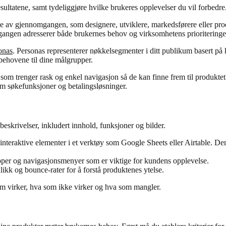
esultatene, samt tydeliggjøre hvilke brukeres opplevelser du vil forbedre
ene av gjennomgangen, som designere, utviklere, markedsførere eller prod
omgangen adresserer både brukernes behov og virksomhetens prioriteringe
onas
. Personas representerer nøkkelsegmenter i ditt publikum basert på
 behovene til dine målgrupper.
ll som trenger rask og enkel navigasjon så de kan finne frem til produkt
m søkefunksjoner og betalingsløsninger.
 beskrivelser, inkludert innhold, funksjoner og bilder.
 interaktive elementer i et verktøy som Google Sheets eller Airtable. De
napper og navigasjonsmenyer som er viktige for kundens opplevelse.
likk og bounce-rater for å forstå produktenes ytelse.
om virker, hva som ikke virker og hva som mangler.