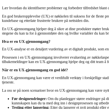
Lær hvordan du identifiserer problemer og forbedrer tilfredshet blan
En god brukeropplevelse (UX) er nøkkelen til suksess for de fleste pro
kundebase og etterlate frustrerte brukere på nettsiden din.
En UX-gjennomgang hjelper deg å sikre at dine produkter møter bruke
stegene du kan ta for å gjennomføre den og hvilke variabler du kan br
Hva er en UX-gjennomgang?
En UX-analyse er en detaljert vurdering av et digitalt produkt, som e
Prosessen i en UX-gjennomgang involverer evaluering av nøkkelaspek
tilbakemeldinger kan en UX-gjennomgang hjelpe deg og ditt team å fo
Når er en UX-gjennomgang en god idé?
En UX-gjennomgang kan være et verdifullt verktøy i forskjellige stadi
tjeneste.
La oss se på noen scenarioer hvor en UX-gjennomgang kan være nytt
Før designendringer:
Om du planlegger større endringer på din
kunnskapen kan du ta med deg inn i designprosessen og utbedr
Testing etter lansering:
Etter du lanserer et nytt produkt elle