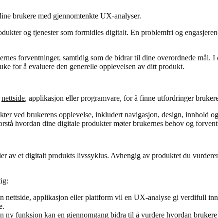
t dine brukere med gjennomtenkte UX-analyser.
dukter og tjenester som formidles digitalt. En problemfri og engasjeren
rnes forventninger, samtidig som de bidrar til dine overordnede mål.
uke for å evaluere den generelle opplevelsen av ditt produkt.
n
nettside
, applikasjon eller programvare, for å finne utfordringer bruke
ter ved brukerens opplevelse, inkludert
navigasjon
, design, innhold o
rstå hvordan dine digitale produkter møter brukernes behov og forvent
er av et digitalt produkts livssyklus. Avhengig av produktet du vurderer
ig:
 nettside, applikasjon eller plattform vil en UX-analyse gi verdifull i
e.
r en ny funksjon kan en gjennomgang bidra til å vurdere hvordan bruke