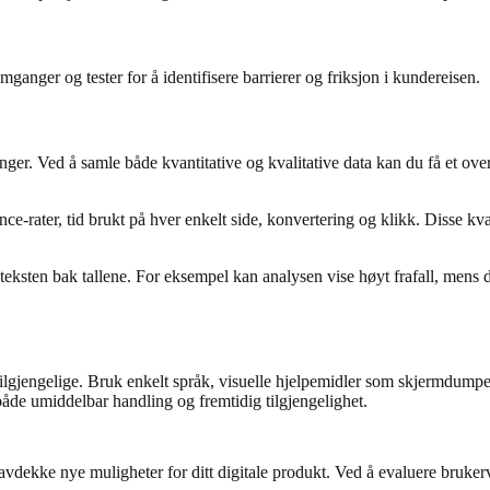
ganger og tester for å identifisere barrierer og friksjon i kundereisen.
er. Ved å samle både kvantitative og kvalitative data kan du få et ove
nce-rater, tid brukt på hver enkelt side, konvertering og klikk. Disse kv
nteksten bak tallene. For eksempel kan analysen vise høyt frafall, mens 
lgjengelige. Bruk enkelt språk, visuelle hjelpemidler som skjermdumper
 både umiddelbar handling og fremtidig tilgjengelighet.
ekke nye muligheter for ditt digitale produkt. Ved å evaluere brukerv