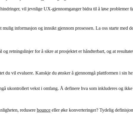
indringer, vil jevnlige UX-gjennomganger bidra til å løse problemer fø
t mulig informasjon og innsikt gjennom prosessen. La oss starte med de 
 retningslinjer for å sikre at prosjektet er håndterbart, og at resultatet
et du vil evaluere. Kanskje du ønsker å gjennomgå plattformen i sin he
ngå ukontrollert vekst i omfang. Å definere hva som inkluderes og ikke i
nnligheten, redusere
bounce
eller øke konverteringer? Tydelig definisjon 