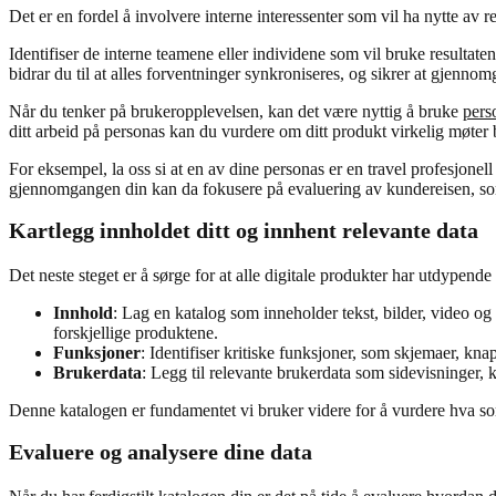
Det er en fordel å involvere interne interessenter som vil ha nytte av r
Identifiser de interne teamene eller individene som vil bruke resultat
bidrar du til at alles forventninger synkroniseres, og sikrer at gjenn
Når du tenker på brukeropplevelsen, kan det være nyttig å bruke
pers
ditt arbeid på personas kan du vurdere om ditt produkt virkelig møter
For eksempel, la oss si at en av dine personas er en travel profesjone
gjennomgangen din kan da fokusere på evaluering av kundereisen, so
Kartlegg innholdet ditt og innhent relevante data
Det neste steget er å sørge for at alle digitale produkter har utdypende
Innhold
: Lag en katalog som inneholder tekst, bilder, video og
forskjellige produktene.
Funksjoner
: Identifiser kritiske funksjoner, som skjemaer, k
Brukerdata
: Legg til relevante brukerdata som sidevisninger, k
Denne katalogen er fundamentet vi bruker videre for å vurdere hva s
Evaluere og analysere dine data