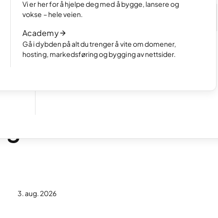
Velg hvordan du vil lage nettsiden din
Vi er her for å hjelpe deg med å bygge, lansere og
e
Les artikkelen
vokse – hele veien.
Slik fungerer AI-basert nettsidebygging
Academy
Les artikkelen
Gå i dybden på alt du trenger å vite om domener,
hosting, markedsføring og bygging av nettsider.
ig
3. aug. 2026