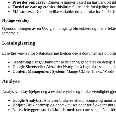
Prioriter oppgaver
: Ranger løsninger basert på hastverk og ti
Fordel ansvar og etabler tidslinje
: Sikre at de forskjellige in
Mål suksess
: Definer hvilke variabler du vil bruke for å måle h
Nyttige verktøy
Gjennomføringen av en UX-gjennomgang blir enklere og mer effektiv me
samarbeid.
Katalogisering
Et nyttig verktøy for katalogisering hjelper deg å dokumentere og org
Screaming Frog:
Analyserer nettsider og genererer en detaljer
Google Sheets eller Airtable:
Nyttig for å lage tilpassede og d
Content Management System:
Mange
CMSer
(f.eks.
WordPr
Analyse
Analyseverktøy hjelper deg å evaluere ytelse og brukervennlighet gje
Google Analytics
: Analyser brukeres atferd, bounce og mønstr
Hotjar
: Bruk heatmap og opptak av sesjoner for å øke innsikt 
Nettsidebyggers statistikkdashbord
: one.com’s egen Nettsideb