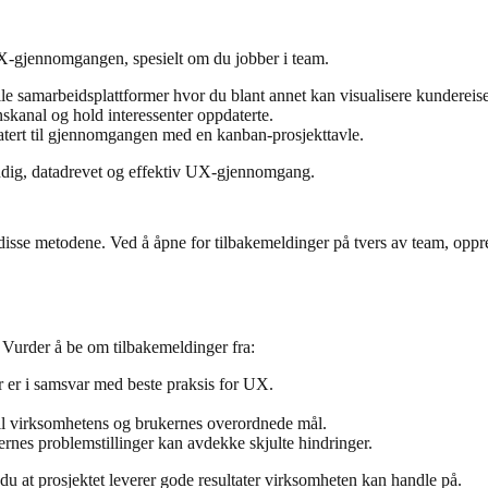
X-gjennomgangen, spesielt om du jobber i team.
lle samarbeidsplattformer hvor du blant annet kan visualisere kundereis
kanal og hold interessenter oppdaterte.
latert til gjennomgangen med en kanban-prosjekttavle.
ndig, datadrevet og effektiv UX-gjennomgang.
se metodene. Ved å åpne for tilbakemeldinger på tvers av team, oppret
 Vurder å be om tilbakemeldinger fra:
ter er i samsvar med beste praksis for UX.
 til virksomhetens og brukernes overordnede mål.
nes problemstillinger kan avdekke skjulte hindringer.
u at prosjektet leverer gode resultater virksomheten kan handle på.