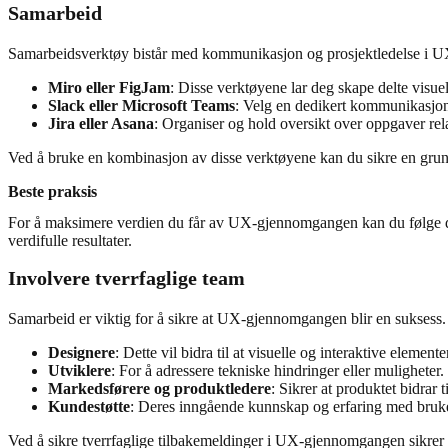
Samarbeid
Samarbeidsverktøy bistår med kommunikasjon og prosjektledelse i U
Miro eller FigJam
: Disse verktøyene lar deg skape delte visue
Slack eller Microsoft Teams
: Velg en dedikert kommunikasjons
Jira eller Asana
: Organiser og hold oversikt over oppgaver re
Ved å bruke en kombinasjon av disse verktøyene kan du sikre en gru
Beste praksis
For å maksimere verdien du får av UX-gjennomgangen kan du følge dis
verdifulle resultater.
Involvere tverrfaglige team
Samarbeid er viktig for å sikre at UX-gjennomgangen blir en suksess.
Designere
: Dette vil bidra til at visuelle og interaktive elemen
Utviklere
: For å adressere tekniske hindringer eller muligheter.
Markedsførere og produktledere
: Sikrer at produktet bidrar
Kundestøtte
: Deres inngående kunnskap og erfaring med bruker
Ved å sikre tverrfaglige tilbakemeldinger i UX-gjennomgangen sikrer d