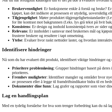
Når du har ferdigstilt katalogen din er det på tide å evaluere hvordan
Brukervennlighet
: Er funksjonene enkle å forstå og bruke? Er
kjøpet, kan det indikere at prosessen er utydelig, uoversiktlig ell
Tilgjengelighet
: Møter produktet tilgjengelighetsstandarder (f.
for lite kontrast mot bakgrunnen (f.eks. lys grå tekst på hvit b
Konsistens
: Er design og innhold konsistentpå tvers av sider o
Relevans
: Er innholdet i samsvar med brukernes mål og kjøpsin
frustrere brukere og resultere i tapt omsetning.
Ytelse
: Evaluer hvor raskt nettsider laster, og hvordan interakt
Identifisere hindringer
Nå som du har evaluert ditt produkt, identifisert viktige hindringer og
Prioritere problemløsing
: Grupper hindringer basert på deres
prioriteres.
Fremhev muligheter
: Identifiser mangler og områder hvor nye
av prosessen eller å legge til framdriftsindikator bidra til en be
Dokumenter dine funn
: Lag grafer og rapporter som viser din
Lag en handlingsplan
Med en tydelig forståelse for hva som trenger forbedring kan du nå l