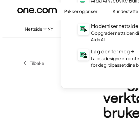
Aida AI Website Buil
Lag din egen nettside 
Pakker og priser
Kundestøtte
AI.
Moderniser nettside
Nettside
NY
Oppgrader nettsiden di
Aida AI.
Lag den for meg
La oss designe en profe
Tilbake
for deg, tilpasset dine 
Nettsidebygger
UX-gj
verkt
bruke