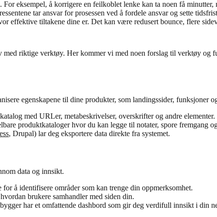
d. For eksempel, å korrigere en feilkoblet lenke kan ta noen få minutter
teressentene tar ansvar for prosessen ved å fordele ansvar og sette tidsfri
vor effektive tiltakene dine er. Det kan være redusert bounce, flere sidev
d riktige verktøy. Her kommer vi med noen forslag til verktøy og funk
anisere egenskapene til dine produkter, som landingssider, funksjoner o
t katalog med URLer, metabeskrivelser, overskrifter og andre elementer.
elbare produktkataloger hvor du kan legge til notater, spore fremgang o
ess
, Drupal) lar deg eksportere data direkte fra systemet.
nnom data og innsikt.
e for å identifisere områder som kan trenge din oppmerksomhet.
i hvordan brukere samhandler med siden din.
ygger har et omfattende dashbord som gir deg verdifull innsikt i din net