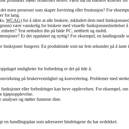
 dine produkter møter brukernes behov. Først må du etablere kriterier f
 det noen prosesser som skaper forvirring eller frustrasjon? For eksempe
er for lang.
eks.
WCAG
) for å sikre at alle brukere, inkludert dem med funksjonsn
akgrunn) være vanskelig for brukere med visuelle funksjonsnedsettelser å 
g enheter? Test nettsiden din på både PC, nettbrett og mobil.
tensjoner? Er det oppdatert og nyttig? For eksempel, en landingsside s
ive funksjoner fungerer. En produktside som tar fem sekunder på å laste i
 oppdaget muligheter for forbedring er det på tide å:
 innvirkning på brukervennlighet og konvertering. Problemer med sterk
 funksjoner eller forbedringer kan heve opplevelsen. For eksempel, om 
dre kjøpsopplevelse.
e analyser og støtter funnene dine.
age en handlingsplan som adresserer hindringene du har avdekket: