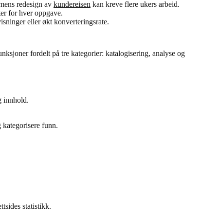
, mens redesign av
kundereisen
kan kreve flere ukers arbeid.
ster for hver oppgave.
isninger eller økt konverteringsrate.
sjoner fordelt på tre kategorier: katalogisering, analyse og
g innhold.
g kategorisere funn.
tsides statistikk.