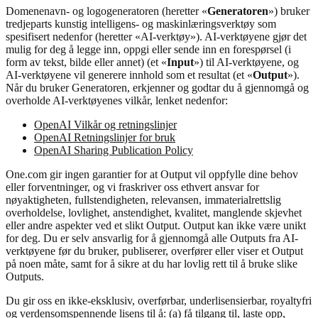
Domenenavn- og logogeneratoren (heretter «
Generatoren
») bruker
tredjeparts kunstig intelligens- og maskinlæringsverktøy som
spesifisert nedenfor (heretter «AI-verktøy»). AI-verktøyene gjør det
mulig for deg å legge inn, oppgi eller sende inn en forespørsel (i
form av tekst, bilde eller annet) (et «
Input
») til AI-verktøyene, og
AI-verktøyene vil generere innhold som et resultat (et «
Output
»).
Når du bruker Generatoren, erkjenner og godtar du å gjennomgå og
overholde AI-verktøyenes vilkår, lenket nedenfor:
OpenAI Vilkår og retningslinjer
OpenAI Retningslinjer for bruk
OpenAI Sharing Publication Policy
One.com gir ingen garantier for at Output vil oppfylle dine behov
eller forventninger, og vi fraskriver oss ethvert ansvar for
nøyaktigheten, fullstendigheten, relevansen, immaterialrettslig
overholdelse, lovlighet, anstendighet, kvalitet, manglende skjevhet
eller andre aspekter ved et slikt Output. Output kan ikke være unikt
for deg. Du er selv ansvarlig for å gjennomgå alle Outputs fra AI-
verktøyene før du bruker, publiserer, overfører eller viser et Output
på noen måte, samt for å sikre at du har lovlig rett til å bruke slike
Outputs.
Du gir oss en ikke-eksklusiv, overførbar, underlisensierbar, royaltyfri
og verdensomspennende lisens til å: (a) få tilgang til, laste opp,