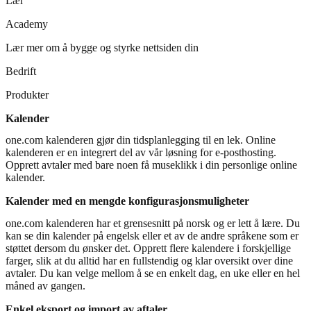
Lær
Academy
Lær mer om å bygge og styrke nettsiden din
Bedrift
Produkter
Kalender
one.com kalenderen gjør din tidsplanlegging til en lek. Online
kalenderen er en integrert del av vår løsning for e-posthosting.
Opprett avtaler med bare noen få museklikk i din personlige online
kalender.
Kalender med en mengde konfigurasjonsmuligheter
one.com kalenderen har et grensesnitt på norsk og er lett å lære. Du
kan se din kalender på engelsk eller et av de andre språkene som er
støttet dersom du ønsker det. Opprett flere kalendere i forskjellige
farger, slik at du alltid har en fullstendig og klar oversikt over dine
avtaler. Du kan velge mellom å se en enkelt dag, en uke eller en hel
måned av gangen.
Enkel eksport og import av aftaler